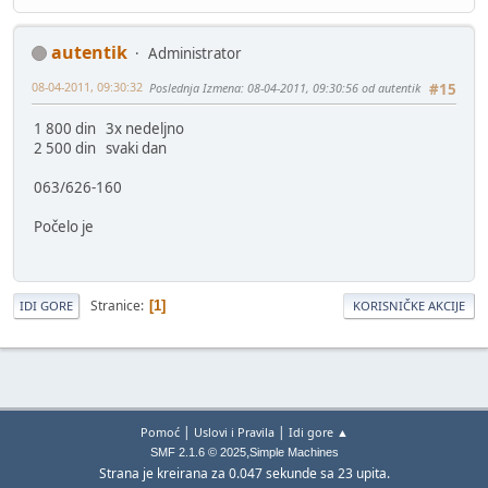
autentik
Administrator
08-04-2011, 09:30:32
Poslednja Izmena
: 08-04-2011, 09:30:56 od autentik
#15
1 800 din 3x nedeljno
2 500 din svaki dan
063/626-160
Počelo je
Stranice
1
IDI GORE
KORISNIČKE AKCIJE
|
|
Pomoć
Uslovi i Pravila
Idi gore ▲
,
SMF 2.1.6 © 2025
Simple Machines
Strana je kreirana za 0.047 sekunde sa 23 upita.