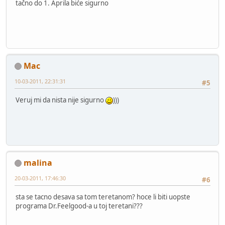
tačno do 1. Aprila biće sigurno
Mac
10-03-2011, 22:31:31
#5
Veruj mi da nista nije sigurno
)))
malina
20-03-2011, 17:46:30
#6
sta se tacno desava sa tom teretanom? hoce li biti uopste
programa Dr.Feelgood-a u toj teretani???