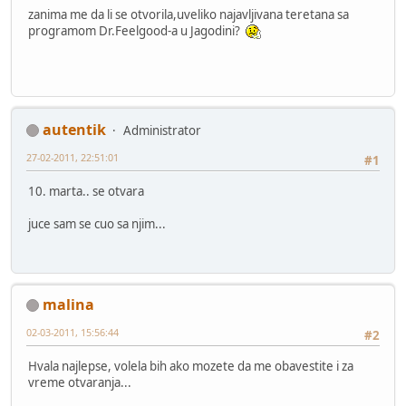
zanima me da li se otvorila,uveliko najavljivana teretana sa
programom Dr.Feelgood-a u Jagodini?
autentik
Administrator
27-02-2011, 22:51:01
#1
10. marta.. se otvara
juce sam se cuo sa njim...
malina
02-03-2011, 15:56:44
#2
Hvala najlepse, volela bih ako mozete da me obavestite i za
vreme otvaranja...