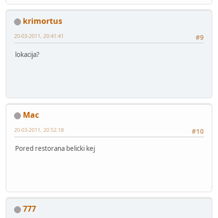
krimortus
20-03-2011, 20:41:41
#9
lokacija?
Mac
20-03-2011, 20:52:18
#10
Pored restorana belicki kej
777