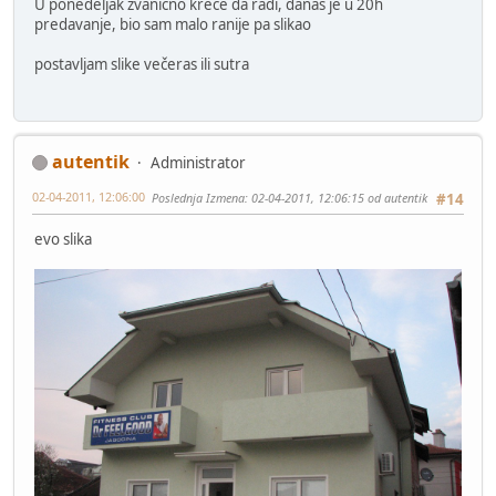
U ponedeljak zvanično kreće da radi, danas je u 20h
predavanje, bio sam malo ranije pa slikao
postavljam slike večeras ili sutra
autentik
Administrator
02-04-2011, 12:06:00
Poslednja Izmena
: 02-04-2011, 12:06:15 od autentik
#14
evo slika