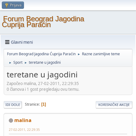
Prijava
Forum Beograd Jagodina
Ćuprija Paraćin
Glavni meni
Forum Beograd Jagodina Ćuprija Paraćin
Razne zanimljive teme
►
Sport
teretane u jagodini
►
►
teretane u jagodini
Započeo malina, 27-02-2011, 22:29:35
0 članova i 1 gost pregledaju ovu temu.
Stranice
1
IDI DOLE
KORISNIČKE AKCIJE
malina
27-02-2011, 22:29:35