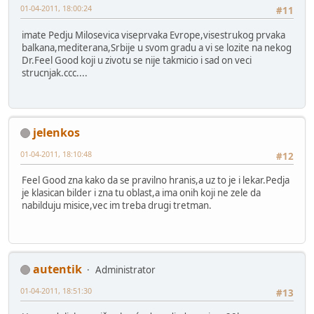
01-04-2011, 18:00:24
#11
imate Pedju Milosevica viseprvaka Evrope,visestrukog prvaka
balkana,mediterana,Srbije u svom gradu a vi se lozite na nekog
Dr.Feel Good koji u zivotu se nije takmicio i sad on veci
strucnjak.ccc....
jelenkos
01-04-2011, 18:10:48
#12
Feel Good zna kako da se pravilno hranis,a uz to je i lekar.Pedja
je klasican bilder i zna tu oblast,a ima onih koji ne zele da
nabilduju misice,vec im treba drugi tretman.
autentik
Administrator
01-04-2011, 18:51:30
#13