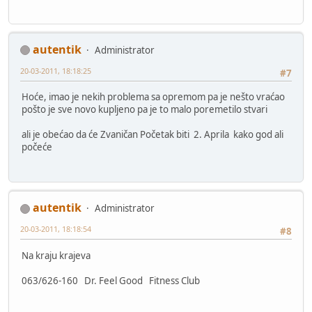
autentik
Administrator
20-03-2011, 18:18:25
#7
Hoće, imao je nekih problema sa opremom pa je nešto vraćao
pošto je sve novo kupljeno pa je to malo poremetilo stvari
ali je obećao da će Zvaničan Početak biti 2. Aprila kako god ali
počeće
autentik
Administrator
20-03-2011, 18:18:54
#8
Na kraju krajeva
063/626-160 Dr. Feel Good Fitness Club