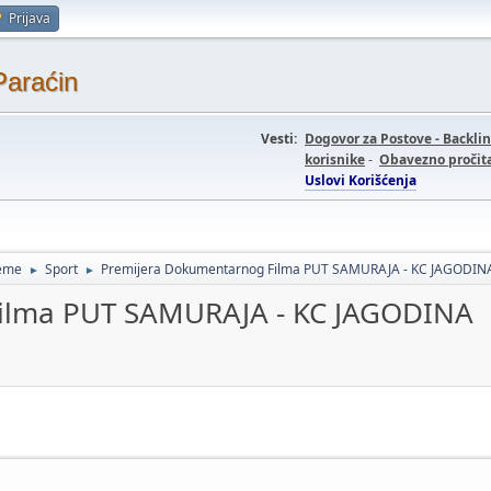
Prijava
Paraćin
Vesti:
Dogovor za Postove - Backli
korisnike
-
Obavezno pročita
Uslovi Korišćenja
teme
Sport
Premijera Dokumentarnog Filma PUT SAMURAJA - KC JAGODIN
►
►
ilma PUT SAMURAJA - KC JAGODINA