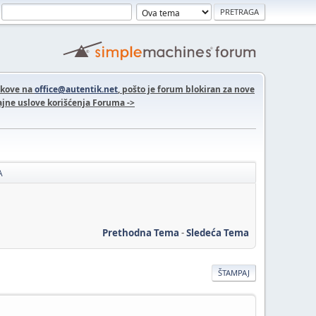
nkove na
office@autentik.net
, pošto je forum blokiran za nove
jne uslove korišćenja Foruma ->
A
Prethodna Tema
-
Sledeća Tema
ŠTAMPAJ