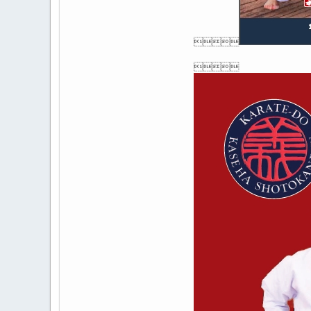

