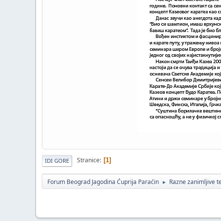
Stranice
1
IDI GORE
Forum Beograd Jagodina Ćuprija Paraćin
Razne zanimljive 
►