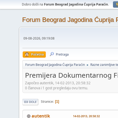
Dobro došli na
Forum Beograd Jagodina Ćuprija Paraćin
.
Forum Beograd Jagodina Ćuprija 
09-08-2026, 09:19:08
Početna
Pretraga
Forum Beograd Jagodina Ćuprija Paraćin
Razne zanimljive 
►
Premijera Dokumentarnog F
Započeo autentik, 14-02-2013, 20:58:32
0 članova i 1 gost pregledaju ovu temu.
Stranice
1
IDI DOLE
autentik
14-02-2013, 20:58:32