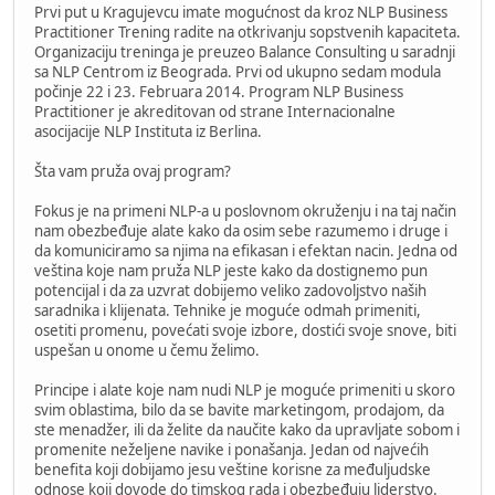
Prvi put u Kragujevcu imate mogućnost da kroz NLP Business
Practitioner Trening radite na otkrivanju sopstvenih kapaciteta.
Organizaciju treninga je preuzeo Balance Consulting u saradnji
sa NLP Centrom iz Beograda. Prvi od ukupno sedam modula
počinje 22 i 23. Februara 2014. Program NLP Business
Practitioner je akreditovan od strane Internacionalne
asocijacije NLP Instituta iz Berlina.
Šta vam pruža ovaj program?
Fokus je na primeni NLP-a u poslovnom okruženju i na taj način
nam obezbeđuje alate kako da osim sebe razumemo i druge i
da komuniciramo sa njima na efikasan i efektan nacin. Jedna od
veština koje nam pruža NLP jeste kako da dostignemo pun
potencijal i da za uzvrat dobijemo veliko zadovoljstvo naših
saradnika i klijenata. Tehnike je moguće odmah primeniti,
osetiti promenu, povećati svoje izbore, dostići svoje snove, biti
uspešan u onome u čemu želimo.
Principe i alate koje nam nudi NLP je moguće primeniti u skoro
svim oblastima, bilo da se bavite marketingom, prodajom, da
ste menadžer, ili da želite da naučite kako da upravljate sobom i
promenite neželjene navike i ponašanja. Jedan od najvećih
benefita koji dobijamo jesu veštine korisne za međuljudske
odnose koji dovode do timskog rada i obezbeđuju liderstvo.