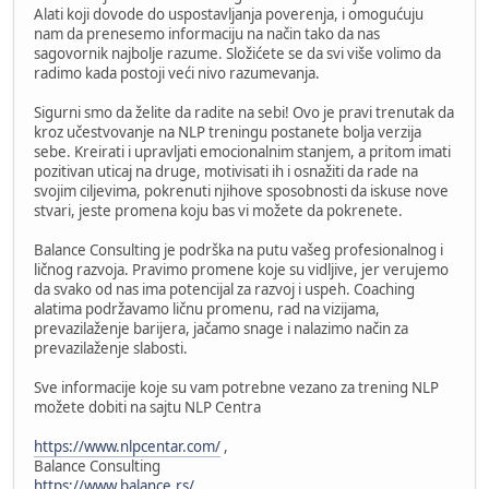
Alati koji dovode do uspostavljanja poverenja, i omogućuju
nam da prenesemo informaciju na način tako da nas
sagovornik najbolje razume. Složićete se da svi više volimo da
radimo kada postoji veći nivo razumevanja.
Sigurni smo da želite da radite na sebi! Ovo je pravi trenutak da
kroz učestvovanje na NLP treningu postanete bolja verzija
sebe. Kreirati i upravljati emocionalnim stanjem, a pritom imati
pozitivan uticaj na druge, motivisati ih i osnažiti da rade na
svojim ciljevima, pokrenuti njihove sposobnosti da iskuse nove
stvari, jeste promena koju bas vi možete da pokrenete.
Balance Consulting je podrška na putu vašeg profesionalnog i
ličnog razvoja. Pravimo promene koje su vidljive, jer verujemo
da svako od nas ima potencijal za razvoj i uspeh. Coaching
alatima podržavamo ličnu promenu, rad na vizijama,
prevazilaženje barijera, jačamo snage i nalazimo način za
prevazilaženje slabosti.
Sve informacije koje su vam potrebne vezano za trening NLP
možete dobiti na sajtu NLP Centra
https://www.nlpcentar.com/
,
Balance Consulting
https://www.balance.rs/