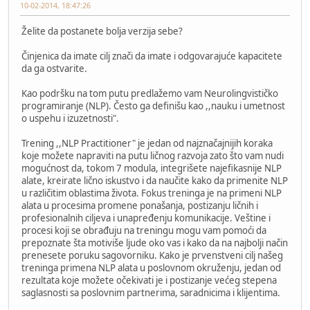
10-02-2014, 18:47:26
Želite da postanete bolja verzija sebe?
Činjenica da imate cilj znači da imate i odgovarajuće kapacitete
da ga ostvarite.
Kao podršku na tom putu predlažemo vam Neurolingvističko
programiranje (NLP). Često ga definišu kao ,,nauku i umetnost
o uspehu i izuzetnosti".
Trening ,,NLP Practitioner" je jedan od najznačajnijih koraka
koje možete napraviti na putu ličnog razvoja zato što vam nudi
mogućnost da, tokom 7 modula, integrišete najefikasnije NLP
alate, kreirate lično iskustvo i da naučite kako da primenite NLP
u različitim oblastima života. Fokus treninga je na primeni NLP
alata u procesima promene ponašanja, postizanju ličnih i
profesionalnih ciljeva i unapređenju komunikacije. Veštine i
procesi koji se obrađuju na treningu mogu vam pomoći da
prepoznate šta motiviše ljude oko vas i kako da na najbolji način
prenesete poruku sagovorniku. Kako je prvenstveni cilj našeg
treninga primena NLP alata u poslovnom okruženju, jedan od
rezultata koje možete očekivati je i postizanje većeg stepena
saglasnosti sa poslovnim partnerima, saradnicima i klijentima.