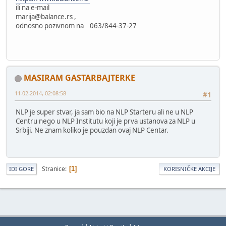
ili na e-mail
marija@balance.rs ,
odnosno pozivnom na 063/844-37-27
MASIRAM GASTARBAJTERKE
11-02-2014, 02:08:58
#1
NLP je super stvar, ja sam bio na NLP Starteru ali ne u NLP
Centru nego u NLP Institutu koji je prva ustanova za NLP u
Srbiji. Ne znam koliko je pouzdan ovaj NLP Centar.
Stranice
1
IDI GORE
KORISNIČKE AKCIJE