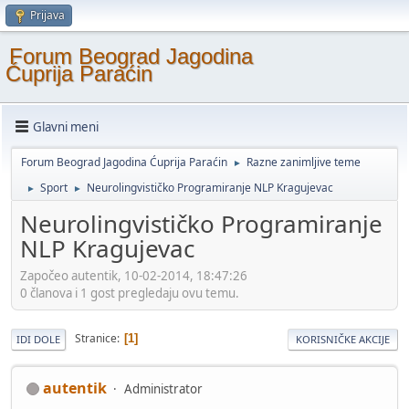
Prijava
Forum Beograd Jagodina
Ćuprija Paraćin
Glavni meni
Forum Beograd Jagodina Ćuprija Paraćin
Razne zanimljive teme
►
Sport
Neurolingvističko Programiranje NLP Kragujevac
►
►
Neurolingvističko Programiranje
NLP Kragujevac
Započeo autentik, 10-02-2014, 18:47:26
0 članova i 1 gost pregledaju ovu temu.
Stranice
1
IDI DOLE
KORISNIČKE AKCIJE
autentik
Administrator