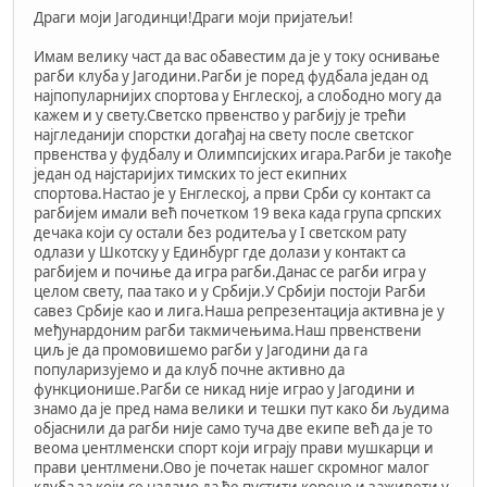
Драги моји Јагодинци!Драги моји пријатељи!
Имам велику част да вас обавестим да је у току оснивање
рагби клуба у Јагодини.Рагби је поред фудбала један од
најпопуларнијих спортова у Енглеској, а слободно могу да
кажем и у свету.Светско првенство у рагбију је трећи
најгледанији спорстки догађај на свету после светског
првенства у фудбалу и Олимпсијских игара.Рагби је такође
један од најстаријих тимских то јест екипних
спортова.Настао је у Енглеској, а први Срби су контакт са
рагбијем имали већ почетком 19 века када група српских
дечака који су остали без родитеља у I светском рату
одлази у Шкотску у Единбург где долази у контакт са
рагбијем и почиње да игра рагби.Данас се рагби игра у
целом свету, паа тако и у Србији.У Србији постоји Рагби
савез Србије као и лига.Наша репрезентација активна је у
међунардоним рагби такмичењима.Наш првенствени
циљ је да промовишемо рагби у Јагодини да га
популаризујемо и да клуб почне активно да
функционише.Рагби се никад није играо у Јагодини и
знамо да је пред нама велики и тешки пут како би људима
објаснили да рагби није само туча две екипе већ да је то
веома џентлменски спорт који играју прави мушкарци и
прави џентлмени.Ово је почетак нашег скромног малог
клуба за који се надамо да ће пустити корене и заживети у