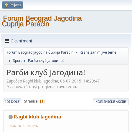
Prijava
Forum Beograd Jagodina
Ćuprija Paraćin
Glavni meni
Forum Beograd Jagodina Ćuprija Paraćin
Razne zanimljive teme
►
Sport
Рагби клуб Јагодина!
►
►
Рагби клуб Јагодина!
Započeo Ragbi klub Jagodina, 06-07-2015, 14:29:47
0 članova i 1 gost pregledaju ovu temu.
Stranice
1
IDI DOLE
KORISNIČKE AKCIJE
Ragbi klub Jagodina
06-07-2015, 14:29:47