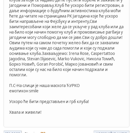
Јагодини и Поморављу.Клуб ће ускоро бити регистрован, а
даље информације о будућним активностима клуба моћи
ћете да читате на страницама РК Јагодина које ће ускоро
бити направљене на Фејсбуку и интренту,Сви
заимтересобани који желе да се укључе у рад клуба или да
на било који начин помогну клуб и промовисање рагбија у
јагодини могу слободно да ми се јаве.Сви су добро дошли!
Овим путем на самом почетку желео бих да се захвалим
људима који су нам до сада помогли и који су поджали
оснивање клуба.Захваљујемо: Irena Rose, Caspertattoo
Jagodina, Stevan Ilijasevic, Marko Vukovic, Никола Томић,
Борко Новић, Goran Porobić, Maрко Јовановић и свим
осталим који су нас на било који начин подржали и
помогли.
П.С-На слици је наша маскота ЋУРКО
емотикон smile
Ускоро ће бити представљен и грб клуба!
Хвала и живели!