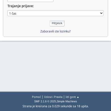
Trajanje prijave:
Zaboravili ste lozinku?
|
|
Pomoć
Uslovi i Pravila
Idi gore ▲
,
SMF 2.1.6 © 2025
Simple Machines
Strana je kreirana za 0.029 sekunde sa 18 upita.