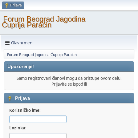
Prijava
Forum Beograd Jagodina
Ćuprija Paraćin
Glavni meni
Forum Beograd Jagodina Ćuprija Paraćin
Upozorenje!
Samo registrovani članovi mogu da pristupe ovom delu.
Prijavite se ispod ili
Prijava
Korisničko ime:
Lozinka: