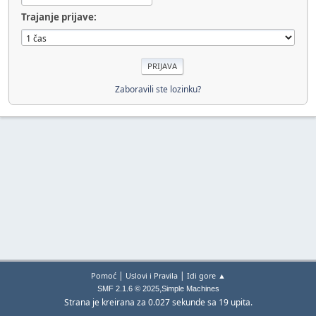
Trajanje prijave:
Zaboravili ste lozinku?
|
|
Pomoć
Uslovi i Pravila
Idi gore ▲
,
SMF 2.1.6 © 2025
Simple Machines
Strana je kreirana za 0.027 sekunde sa 19 upita.