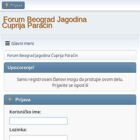
Prijava
Forum Beograd Jagodina
Ćuprija Paraćin
Glavni meni
Forum Beograd Jagodina Ćuprija Paraćin
Upozorenje!
Samo registrovani članovi mogu da pristupe ovom delu.
Prijavite se ispod ili
Prijava
Korisničko ime:
Lozinka: