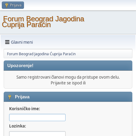
Prijava
Forum Beograd Jagodina
Ćuprija Paraćin
Glavni meni
Forum Beograd Jagodina Ćuprija Paraćin
Upozorenje!
Samo registrovani članovi mogu da pristupe ovom delu.
Prijavite se ispod ili
Prijava
Korisničko ime:
Lozinka: