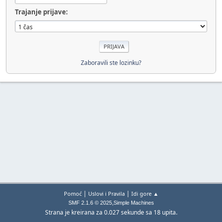
Trajanje prijave:
Zaboravili ste lozinku?
|
|
Pomoć
Uslovi i Pravila
Idi gore ▲
,
SMF 2.1.6 © 2025
Simple Machines
Strana je kreirana za 0.027 sekunde sa 18 upita.