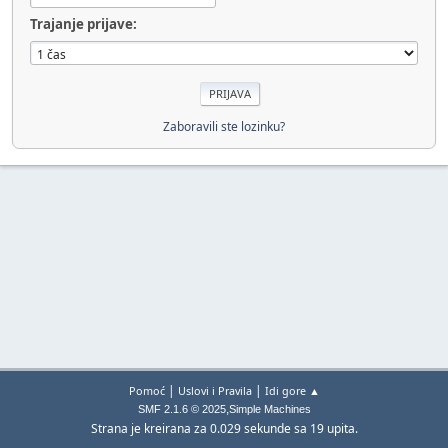
Trajanje prijave:
Zaboravili ste lozinku?
|
|
Pomoć
Uslovi i Pravila
Idi gore ▲
,
SMF 2.1.6 © 2025
Simple Machines
Strana je kreirana za 0.029 sekunde sa 19 upita.