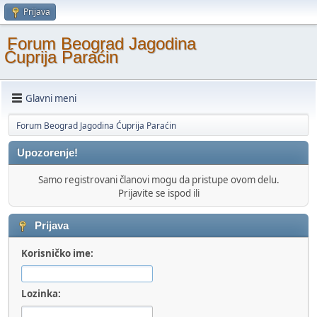
Prijava
Forum Beograd Jagodina
Ćuprija Paraćin
Glavni meni
Forum Beograd Jagodina Ćuprija Paraćin
Upozorenje!
Samo registrovani članovi mogu da pristupe ovom delu.
Prijavite se ispod ili
Prijava
Korisničko ime:
Lozinka: