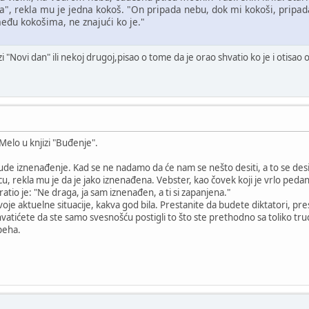
tica", rekla mu je jedna kokoš. "On pripada nebu, dok mi kokoši, pripa
đu kokošima, ne znajući ko je."
 "Novi dan" ili nekoj drugoj,pisao o tome da je orao shvatio ko je i otisao o
Melo u knjizi "Buđenje".
e iznenađenje. Kad se ne nadamo da će nam se nešto desiti, a to se desi
u, rekla mu je da je jako iznenađena. Vebster, kao čovek koji je vrlo pedan
vratio je: "Ne draga, ja sam iznenađen, a ti si zapanjena."
je aktuelne situacije, kakva god bila. Prestanite da budete diktatori, p
hvatićete da ste samo svesnošću postigli to što ste prethodno sa toliko truda
peha.