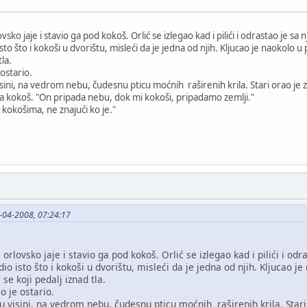
ko jaje i stavio ga pod kokoš. Orlić se izlegao kad i pilići i odrastao je sa n
sto što i kokoši u dvorištu, misleći da je jedna od njih. Kljucao je naokolo 
tla.
ostario.
ini, na vedrom nebu, čudesnu pticu moćnih raširenih krila. Stari orao je zap
dna kokoš. "On pripada nebu, dok mi kokoši, pripadamo zemlji."
okošima, ne znajući ko je."
5-04-2008, 07:24:17
rlovsko jaje i stavio ga pod kokoš. Orlić se izlegao kad i pilići i odr
dio isto što i kokoši u dvorištu, misleći da je jedna od njih. Kljucao 
 se koji pedalj iznad tla.
 je ostario.
 visini, na vedrom nebu, čudesnu pticu moćnih raširenih krila. Stari 