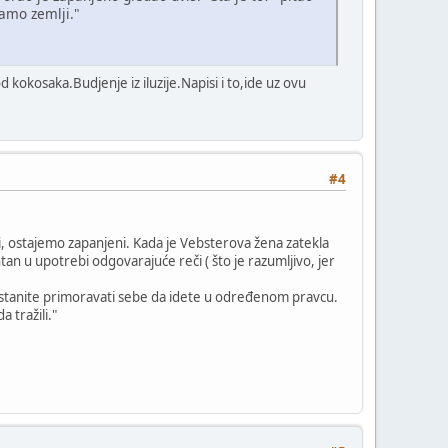
damo zemlji."
d kokosaka.Budjenje iz iluzije.Napisi i to,ide uz ovu
#4
, ostajemo zapanjeni. Kada je Vebsterova žena zatekla
tan u upotrebi odgovarajuće reči ( što je razumljivo, jer
restanite primoravati sebe da idete u određenom pravcu.
 tražili."