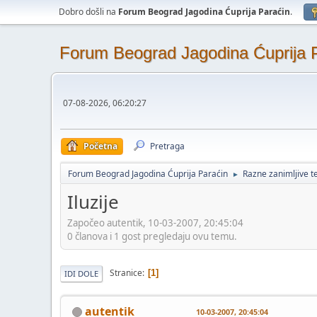
Dobro došli na
Forum Beograd Jagodina Ćuprija Paraćin
.
Forum Beograd Jagodina Ćuprija 
07-08-2026, 06:20:27
Početna
Pretraga
Forum Beograd Jagodina Ćuprija Paraćin
Razne zanimljive 
►
Iluzije
Započeo autentik, 10-03-2007, 20:45:04
0 članova i 1 gost pregledaju ovu temu.
Stranice
1
IDI DOLE
autentik
10-03-2007, 20:45:04