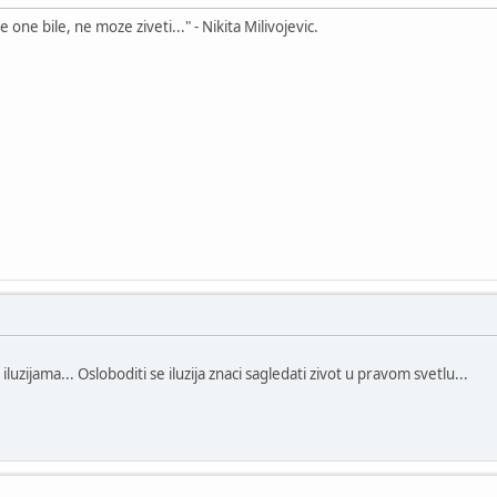
ve one bile, ne moze ziveti..." - Nikita Milivojevic.
 iluzijama... Osloboditi se iluzija znaci sagledati zivot u pravom svetlu...