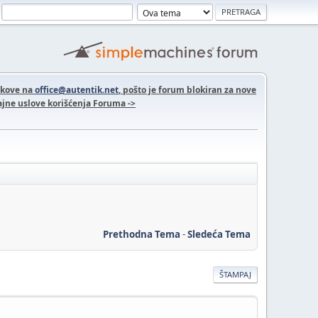
nkove na
office@autentik.net
, pošto je forum blokiran za nove
jne uslove korišćenja Foruma ->
Prethodna Tema
-
Sledeća Tema
ŠTAMPAJ