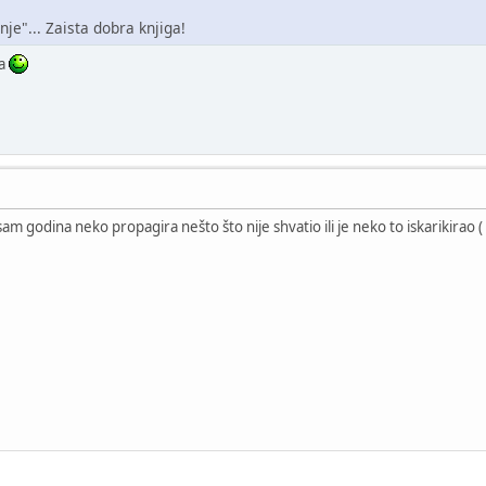
je"... Zaista dobra knjiga!
la
sam godina neko propagira nešto što nije shvatio ili je neko to iskarikirao ( u