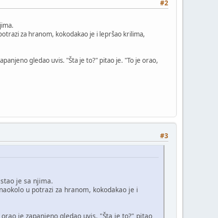
#2
jima.
u potrazi za hranom, kokodakao je i lepršao krilima,
anjeno gledao uvis. "Šta je to?" pitao je. "To je orao,
#3
astao je sa njima.
je naokolo u potrazi za hranom, kokodakao je i
orao je zapanjeno gledao uvis. "Šta je to?" pitao