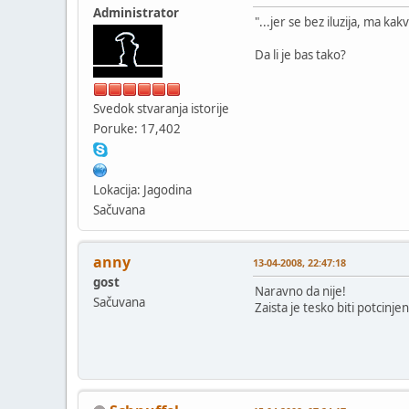
Administrator
"...jer se bez iluzija, ma kak
Da li je bas tako?
Svedok stvaranja istorije
Poruke: 17,402
Lokacija: Jagodina
Sačuvana
anny
13-04-2008, 22:47:18
gost
Naravno da nije!
Sačuvana
Zaista je tesko biti potcinjen