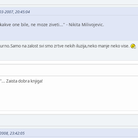
-03-2007, 20:45:04
 kakve one bile, ne moze ziveti..." - Nikita Milivojevic.
igurno.Samo na zalost svi smo zrtve nekih iluzija,neko manje neko vise.
... Zaista dobra knjiga!
-2008, 23:42:05