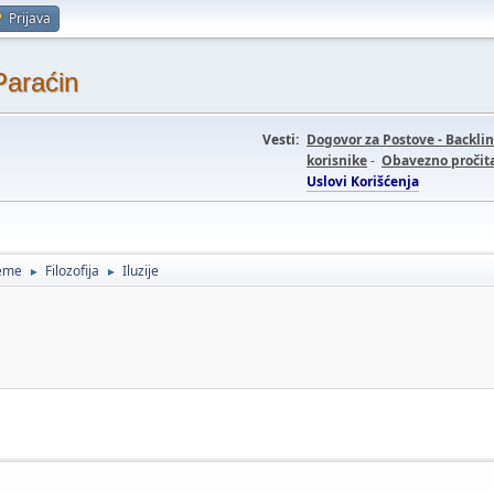
Prijava
Paraćin
Vesti:
Dogovor za Postove - Backli
korisnike
-
Obavezno pročita
Uslovi Korišćenja
teme
Filozofija
Iluzije
►
►