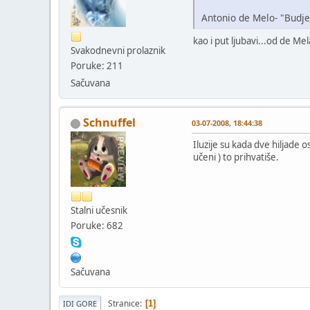
Antonio de Melo- "Budjen
kao i put ljubavi...od de Me
Svakodnevni prolaznik
Poruke: 211
Sačuvana
Schnuffel
03-07-2008, 18:44:38
Iluzije su kada dve hiljade o
učeni ) to prihvatiše.
Stalni učesnik
Poruke: 682
Sačuvana
Stranice
1
IDI GORE