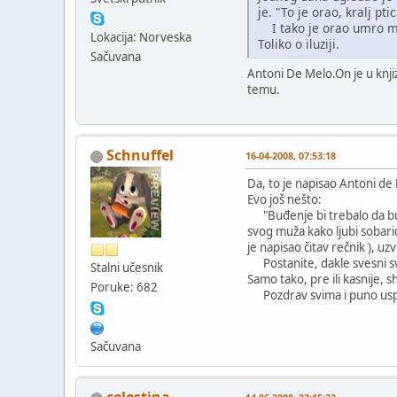
je. "To je orao, kralj p
I tako je orao umro me
Lokacija: Norveska
Toliko o iluziji.
Sačuvana
Antoni De Melo.On je u knjizi
temu.
Schnuffel
16-04-2008, 07:53:18
Da, to je napisao Antoni de 
Evo još nešto:
"Buđenje bi trebalo da bud
svog muža kako ljubi sobaric
je napisao čitav rečnik ), uz
Postanite, dakle svesni svo
Stalni učesnik
Samo tako, pre ili kasnije, s
Poruke: 682
Pozdrav svima i puno us
Sačuvana