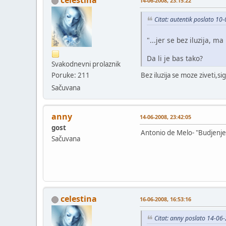
celestina
14-06-2008, 23:15:22
Citat: autentik poslato 10
"...jer se bez iluzija, ma
Da li je bas tako?
Svakodnevni prolaznik
Bez iluzija se moze ziveti,s
Poruke: 211
Sačuvana
anny
14-06-2008, 23:42:05
gost
Antonio de Melo- "Budjenje"
Sačuvana
celestina
16-06-2008, 16:53:16
Citat: anny poslato 14-06