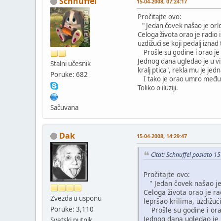
Schnuffel
15-04-2008, 07:24:17
Pročitajte ovo:
" Jedan čovek našao je orlovs
Celoga života orao je radio i
uzdižući se koji pedalj iznad 
Prošle su godine i orao je 
Jednog dana ugledao je u vis
Stalni učesnik
kralj ptica", rekla mu je je
Poruke: 682
I tako je orao umro među k
Toliko o iluziji.
Sačuvana
Dak
15-04-2008, 14:29:47
Citat: Schnuffel poslato 1
Pročitajte ovo:
" Jedan čovek našao je o
Celoga života orao je ra
Zvezda u usponu
lepršao krilima, uzdižući
Poruke: 3,110
Prošle su godine i orao
Jednog dana ugledao je u
Svetski putnik