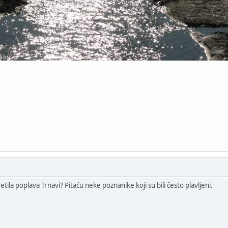
va Trnavi? Pitaću neke poznanike koji su bili često plavljeni.