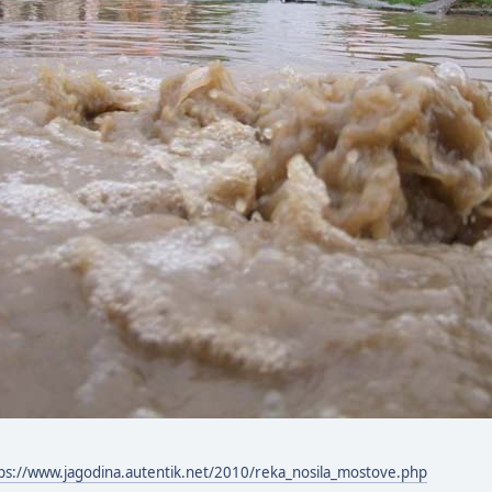
ps://www.jagodina.autentik.net/2010/reka_nosila_mostove.php