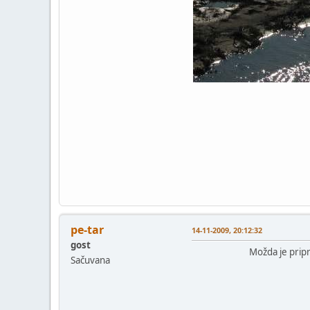
pe-tar
14-11-2009, 20:12:32
gost
Možda je pripretila popla
Sačuvana