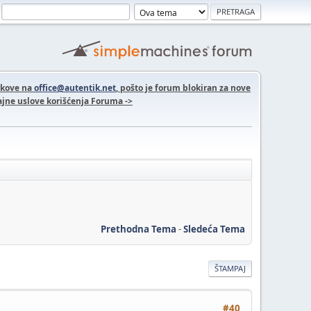
nkove na
office@autentik.net
, pošto je forum blokiran za nove
jne uslove korišćenja Foruma ->
Prethodna Tema
-
Sledeća Tema
ŠTAMPAJ
#40