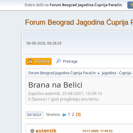
Dobro došli na
Forum Beograd Jagodina Ćuprija Paraćin
.
Forum Beograd Jagodina Ćuprija 
08-08-2026, 06:28:29
Početna
Pretraga
Forum Beograd Jagodina Ćuprija Paraćin
Jagodina - Ćuprija 
►
Brana na Belici
Započeo autentik, 25-08-2007, 10:09:16
0 članova i 1 gost pregledaju ovu temu.
1
2
Stranice
3
IDI DOLE
autentik
14-11-2009, 11:44:52