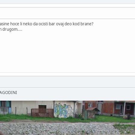
asine hoce li neko da ocisti bar ovaj deo kod brane?
m drugom....
JAGODINI