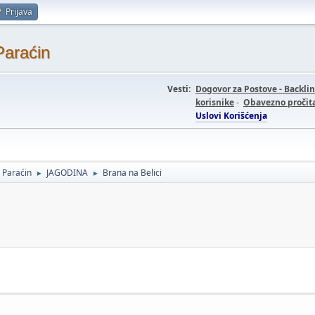
Prijava
Paraćin
Vesti:
Dogovor za Postove - Backli
korisnike
-
Obavezno pročita
Uslovi Korišćenja
- Paraćin
JAGODINA
Brana na Belici
►
►