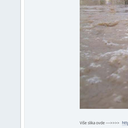
Više slika ovde ---->>>>
htt