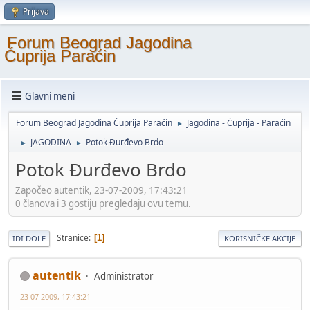
Prijava
Forum Beograd Jagodina
Ćuprija Paraćin
Glavni meni
Forum Beograd Jagodina Ćuprija Paraćin
Jagodina - Ćuprija - Paraćin
►
JAGODINA
Potok Đurđevo Brdo
►
►
Potok Đurđevo Brdo
Započeo autentik, 23-07-2009, 17:43:21
0 članova i 3 gostiju pregledaju ovu temu.
Stranice
1
IDI DOLE
KORISNIČKE AKCIJE
autentik
Administrator
23-07-2009, 17:43:21