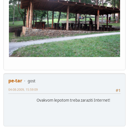
pe-tar
gost
04-08-2009, 15:59:09
#1
Ovakvom lepotom treba zaraziti Internet!