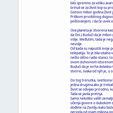
bilo spremno za veliku avantu
brinuli se za život koji su pr
Gotovo milion godina život j
Prilikom prvobitnog dogovora
poštovanjem, i da će uvek os
Ova planeta je stvorena kao
da čini.) Budući da je mili
volje. Međutim, tada je nega
nevolje.
Od kada su napustili svoje 
telepatija. To je bila vital
nešto slično radio stanici, to
ovom duhovnom isturenom 
Budući da je svrha dolaska n
stvorio, svaka od njih je, u 
Do tog trenutka, svetlosna 
jedna drugima ako je trebal
život se odvijao prirodno, k
Tada se javila pretnja.
Samo nekoliko vaših zemalj
učenja govore o dubokom snu,
dođete na Zemlju kako biste
perioda od osam miliona godi