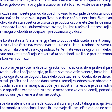
i ako su gotovo svi na ovoj planeti zaboravili šta to znači, vi ste još uvek je
 možda nam možete pomoći da ubedimo vašu braću ljude da odustanu od rat
 snažno brine za sveukupan život, bilo da je reč o mineralima, životinjama, 
iko da ste stari osetićete u srcu da je budućnost planete Zemlje delimi
i su zaboravili ko su u duhovnim svetovima, koji imaju težnje i interese k
uvek mogu probuditi za božji zov i prepoznati svoju dušu.
e ko ste i šta ste. Vi ste: energija (nešto poput elektriciteta ili elektroma
og JEDNOG koje često nazivamo Stvoritelj. Deleći tu istinu u odnosu sa Stvori
dilazi ovu malu planetu na kojoj sada živite. Vi imate veze sa ogromnim d
e onu vrstu moći koja je stvaralačka po prirodi ukoliko je prati spremno
ća koja vam pomažu!
 reč o pravljenju kuće na drvetu, igračke, doma, aviona, slikanju slike ili p
ede. Čak je i božja energija, prilikom stvaranja vaše planete, imala ideju ili k
aciju onoga što će se dogoditi kada delo bude završeno. Očekivalo se da će,
porasti i proširiti se i, jednog dana, stvoriti temelj za jednostavan obrazac
 vladali su mir i harmonija, uzbuđenje i radost, i interesovanje da se vidi ka
elj nije ograničen vremenom. Vreme je mera samo za vas na Zemlji, pomoću ko
aje odvajanje, vreme u stvari ne postoji.
reba da znate je da je svaki delić života ili stvaranja od vitalnog značaja. 
i harmonija u odnosima i kroz njih, ima svoje cikluse i ništa zadugo ne ostaj