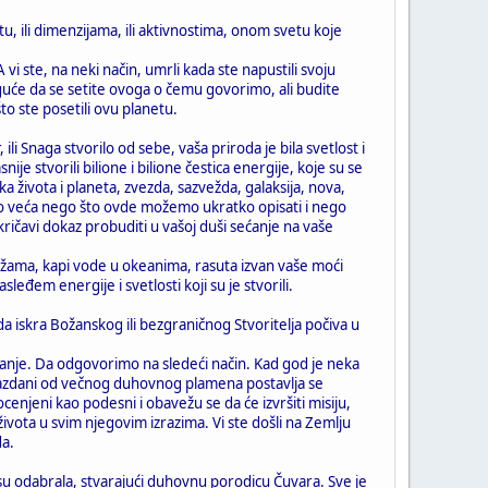
u, ili dimenzijama, ili aktivnostima, onom svetu koje
i ste, na neki način, umrli kada ste napustili svoju
guće da se setite ovoga o čemu govorimo, ali budite
što ste posetili ovu planetu.
li Snaga stvorilo od sebe, vaša priroda je bila svetlost i
nije stvorili bilione i bilione čestica energije, koje su se
a života i planeta, zvezda, sazvežda, galaksija, nova,
go veća nego što ovde možemo ukratko opisati i nego
čavi dokaz probuditi u vašoj duši sećanje na vaše
plažama, kapi vode u okeanima, rasuta izvan vaše moći
eđem energije i svetlosti koji su je stvorili.
 da iskra Božanskog ili bezgraničnog Stvoritelja počiva u
itanje. Da odgovorimo na sledeći način. Kad god je neka
su sazdani od večnog duhovnog plamena postavlja se
ocenjeni kao podesni i obavežu se da će izvršiti misiju,
života u svim njegovim izrazima. Vi ste došli na Zemlju
da.
 su odabrala, stvarajući duhovnu porodicu Čuvara. Sve je