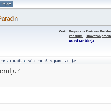
Prijava
Paraćin
Vesti:
Dogovor za Postove - Backli
korisnike
-
Obavezno pročita
Uslovi Korišćenja
teme
Filozofija
Zašto smo došli na planetu Zemlju?
►
►
Zemlju?