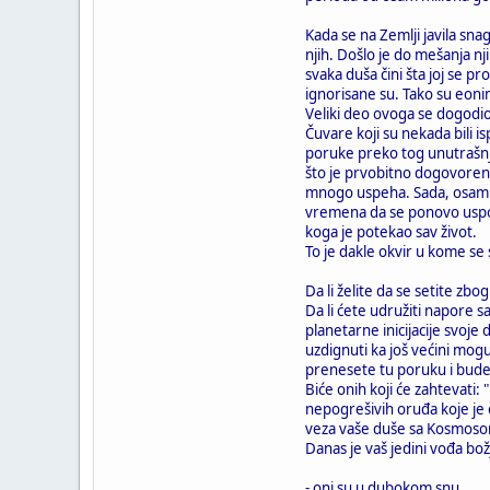
Kada se na Zemlji javila sna
njih. Došlo je do mešanja n
svaka duša čini šta joj se p
ignorisane su. Tako su eonim
Veliki deo ovoga se dogodio 
Čuvare koji su nekada bili is
poruke preko tog unutrašnj
što je prvobitno dogovoreno
mnogo uspeha. Sada, osam mil
vremena da se ponovo uspost
koga je potekao sav život.
To je dakle okvir u kome se s
Da li želite da se setite zb
Da li ćete udružiti napore s
planetarne inicijacije svoje
uzdignuti ka još većini moguć
prenesete tu poruku i bude
Biće onih koji će zahtevati:
nepogrešivih oruđa koje je č
veza vaše duše sa Kosmos
Danas je vaš jedini vođa bož
- oni su u dubokom snu,