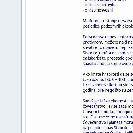
- oni su zaboravili,
- oni su nesvesni.
Međutim, to stanje nesvesnos
posledice podzemnih eksplozi
Potvrda svake nove informac
protivnom, možete naići na 
shvatite tu obavezu nepresta
Stvoritelju ništa ne znači v
da iskoristite preostale god
spasilac anđela koji je ovde
Ako imate hrabrosti da se se
tako davno. ISUS HRIST je b
Hrist znači svetlost. Vi ste
godina, pre nego što su Zeml
Sadašnje teške okolnosti na 
čovečanstvo, jer se sada m
U ovom trenutku, mnogima po
ste. Da li možemo da račun
Čovečanstvo i planeta moraju
da primite ljubav Stvoritelja
Nemojte da se čudite ukoliko