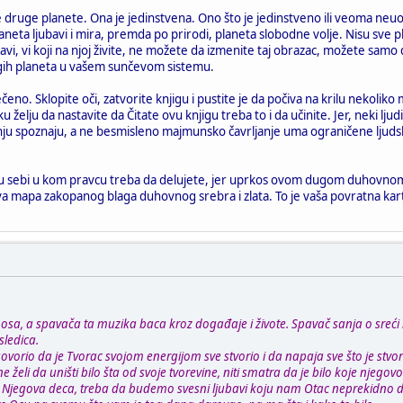
 druge planete. Ona je jedinstvena. Ono što je jedinstveno ili veoma neuob
aneta ljubavi i mira, premda po prirodi, planeta slobodne volje. Nisu sve
bavi, vi koji na njoj živite, ne možete da izmenite taj obrazac, možete sa
gih planeta u vašem sunčevom sistemu.
čeno. Sklopite oči, zatvorite knjigu i pustite je da počiva na krilu nekoliko
 želju da nastavite da Čitate ovu knjigu treba to i da učinite. Jer, neki ljud
ju spoznaju, a ne besmisleno majmunsko čavrljanje uma ograničene ljudske li
u u sebi u kom pravcu treba da delujete, jer uprkos ovom dugom duhovnom s
iva mapa zakopanog blaga duhovnog srebra i zlata. To je vaša povratna kart
sa, a spavača ta muzika baca kroz događaje i živote. Spavač sanja o sreći 
sledica.
ovorio da je Tvorac svojom energijom sve stvorio i da napaja sve što je stvo
e želi da uništi bilo šta od svoje tvorevine, niti smatra da je bilo koje njegov
 mi, Njegova deca, treba da budemo svesni ljubavi koju nam Otac neprekidno