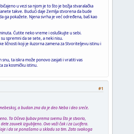
ičajeno u vezi sa njom je to što je božja stvaralačka
 planete takve. Budući daje Zemlja stvorena da bude
mo da ga pokažete. Njena svrha je već određena, baš kao
 minuta. Ćutite neko vreme i osluškujte u sebi.
i su spremni da se sete, a neki nisu.
čnosti koji je iluzorna zamena za Stvoriteljevu istinu i
nu, ta iskra može ponovo zasjati i vratiti vas
a za kosmičku istinu.
#1
nebeskoj, a budan zna da je deo Neba i deo sreće.
reno. Ta Očeva ljubav prema svemu što je stvorio,
o dete zauvek izgubljeno. Ovo važi čak i za Lucifera.
 daje i da se ponašamo u skladu sa tim. Zato svakoga