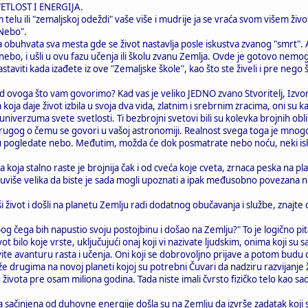
 SVETLOST I ENERGIJA.
elu ili "zemaljskoj odeždi" vaše više i mudrije ja se vraća svom višem život
"Nebo".
obuhvata sva mesta gde se život nastavlja posle iskustva zvanog "smrt". A v
ebo, i ušli u ovu fazu učenja ili školu zvanu Zemlja. Ovde je gotovo nemo
staviti kada izađete iz ove "Zemaljske škole", kao što ste živeli i pre nego 
d ovoga što vam govorimo? Kad vas je veliko JEDNO zvano Stvoritelj, Izvor, i
koja daje život izbila u svoja dva vida, zlatnim i srebrnim zracima, oni su kas
niverzuma svete svetlosti. Ti bezbrojni svetovi bili su kolevka brojnih oblik
drugog o čemu se govori u vašoj astronomiji. Realnost svega toga je mno
u pogledate nebo. Međutim, možda će dok posmatrate nebo noću, neki iskri
 koja stalno raste je brojnija čak i od cveća koje cveta, zrnaca peska na 
suviše velika da biste je sada mogli upoznati a ipak međusobno povezana nasl
ši život i došli na planetu Zemlju radi dodatnog obučavanja i službe, znajte
bog čega bih napustio svoju postojbinu i došao na Zemlju?" To je logično p
t bilo koje vrste, uključujući onaj koji vi nazivate ljudskim, onima koji 
živite avanturu rasta i učenja. Oni koji se dobrovoljno prijave a potom budu 
uže drugima na novoj planeti kojoj su potrebni Čuvari da nadziru razvijanje 
ivota pre osam miliona godina. Tada niste imali čvrsto fizičko telo kao sa
a sačinjena od duhovne energije došla su na Zemlju da izvrše zadatak koji