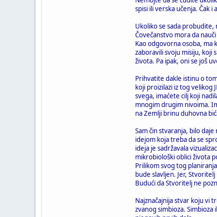
spisi ili verska učenja. Čak 
Ukoliko se sada probudite,
Čovečanstvo mora da nauči da
Kao odgovorna osoba, ma kol
zaboravili svoju misiju, koj
života. Pa ipak, oni se još 
Prihvatite dakle istinu o tom
koji proizilazi iz tog velik
svega, imaćete cilj koji na
mnogim drugim nivoima. Imat
na Zemlji brinu duhovna bi
Sam čin stvaranja, bilo daje
idejom koja treba da se sprov
ideja je sadržavala vizualiz
mikrobiološki oblici života 
Prilikom svog tog planiranja,
bude slavljen. Jer, Stvorit
Budući da Stvoritelj ne pozn
Najznačajnija stvar koju vi t
zvanog simbioza. Simbioza il