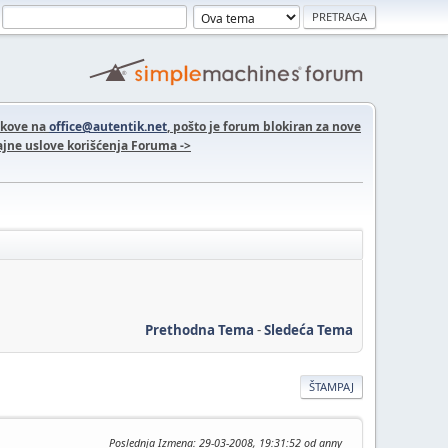
nkove na
office@autentik.net
, pošto je forum blokiran za nove
jne uslove korišćenja Foruma ->
Prethodna Tema
-
Sledeća Tema
ŠTAMPAJ
Poslednja Izmena
: 29-03-2008, 19:31:52 od anny