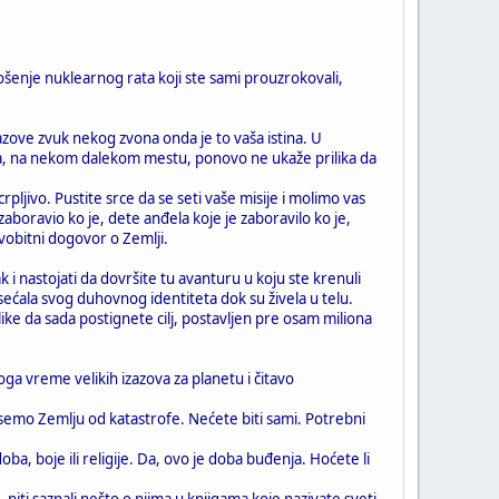
tošenje nuklearnog rata koji ste sami prouzrokovali,
azove zvuk nekog zvona onda je to vaša istina. U
ana, na nekom dalekom mestu, ponovo ne ukaže prilika da
rpljivo. Pustite srce da se seti vaše misije i molimo vas
zaboravio ko je, dete anđela koje je zaboravilo ko je,
rvobitni dogovor o Zemlji.
 i nastojati da dovršite tu avanturu u koju ste krenuli
ećala svog duhovnog identiteta dok su živela u telu.
like da sada postignete cilj, postavljen pre osam miliona
oga vreme velikih izazova za planetu i čitavo
semo Zemlju od katastrofe. Nećete biti sami. Potrebni
ba, boje ili religije. Da, ovo je doba buđenja. Hoćete li
 niti saznali nešto o njima u knjigama koje nazivate sveti