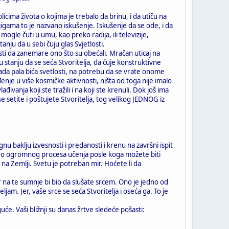
cima života o kojima je trebalo da brinu, i da utiču na
igama to je nazvano iskušenje. Iskušenje da se ode, i da
ogle čuti u umu, kao preko radija, ili televizije,
anju da u sebi čuju glas Svjetlosti.
osti da zanemare ono što su obećali. Mračan uticaj na
 u stanju da se seća Stvoritelja, da čuje konstruktivne
da pala bića svetlosti, na potrebu da se vrate onome
nje u više kosmičke aktivnosti, ništa od toga nije imalo
vanja koji ste tražili i na koji ste krenuli. Dok još ima
setite i poštujete Stvoritelja, tog velikog JEDNOG iz
u baklju izvesnosti i predanosti i krenu na završni ispit
a, deo ogromnog procesa učenja posle koga možete biti
a na Zemlji. Svetu je potreban mir. Hoćete li da
vor na te sumnje bi bio da slušate srcem. Ono je jedno od
am. Jer, vaše srce se seća Stvoritelja i oseća ga. To je
uće. Vaši bližnji su danas žrtve sledeće pošasti: