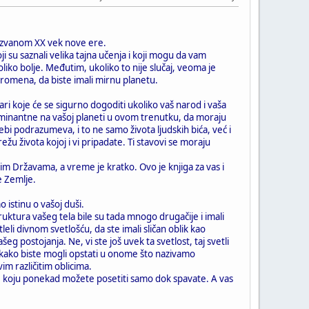
nazvanom XX vek nove ere.
i su saznali velika tajna učenja i koji mogu da vam
iko bolje. Međutim, ukoliko to nije slučaj, veoma je
promena, da biste imali mirnu planetu.
ari koje će se sigurno dogoditi ukoliko vaš narod i vaša
dominantne na vašoj planeti u ovom trenutku, da moraju
sebi podrazumeva, i to ne samo života ljudskih bića, već i
režu života kojoj i vi pripadate. Ti stavovi se moraju
kim Državama, a vreme je kratko. Ovo je knjiga za vas i
e Zemlje.
 istinu o vašoj duši.
struktura vašeg tela bile su tada mnogo drugačije i imali
li divnom svetlošću, da ste imali sličan oblik kao
ašeg postojanja. Ne, vi ste još uvek ta svetlost, taj svetli
ja, kako biste mogli opstati u onome što nazivamo
ovim različitim oblicima.
ove, koju ponekad možete posetiti samo dok spavate. A vas