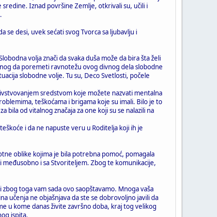
 sredine. Iznad površine Zemlje, otkrivali su, učili i
.
 se desi, uvek sećati svog Tvorca sa ljubavlju i
lobodna volja znači da svaka duša može da bira šta želi
gativnog da poremeti ravnotežu ovog divnog dela slobodne
uacija slobodne volje. Tu su, Deco Svetlosti, počele
im bivstvovanjem sredstvom koje možete nazvati mentalna
problemima, teškoćama i brigama koje su imali. Bilo je to
za bila od vitalnog značaja za one koji su se nalazili na
eškoće i da ne napuste veru u Roditelja koji ih je
ivotne oblike kojima je bila potrebna pomoć, pomagala
ani međusobno i sa Stvoriteljem. Zbog te komunikacije,
ve i zbog toga vam sada ovo saopštavamo. Mnoga vaša
na učenja ne objašnjava da ste se dobrovoljno javili da
me u kome danas živite završno doba, kraj tog velikog
og ispita.