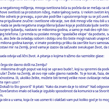
ga negativnog mišljenja, mnoga svetlosna bića su počela da se mešaju sa obli
jihove svetlosti sa prostotom nižeg, materijalnog sveta. U nekim svetim knj
rohte odnelo je prevagu, a poruke podrške i upozorenja koje su se još uvek m
a prigušivane zvučne i svetlosne vibracije, sve dok mnogi više nisu bili u st
kada se javila negativna snaga lišena ljubavi koja je podsticala ljude svetl
punjeni ljubavlju, nastavio se milionima godina, a samo je mali deo njih bio
eg telefona. I premda su poslate mnoge "spasilačke ekipe" da podsete, sa
, ako žele da ovladaju sobom i dobiju ono što biste mogli nazvati unapređe
iona godina kasnije, vi imate poslednju priliku da završite kurs samosavlađi
avi mir na Zemlji, pred vama je izazov da sačuvate sveukupan život, da se 
ada odvija vaš lični život. A pitanja o kojima tražimo da razmislite glase:
og čega ste davno došli na Zemlju?
a milionima drugih poput vas koji se upravo bude?, koji su spremni da podign
 duše? Živite na Zemlji, ali ovo nije vaše glavno nasleđe. To je korak, faz
nostima. Ili, ukoliko želite, možete biti temelj velike nove civilizacije neb
te njen uzor?
 "Dokaži to što govoriš" ili pitati: "Kako da znam da je to istina?" Naš odgo
ovečanstvo imalo od kada je izgubilo sposobnost da komunicira sa Stvoritelj
om.
ja iskra u vama, koja će vas usmeriti i olakšati vam put koliko god je to mog