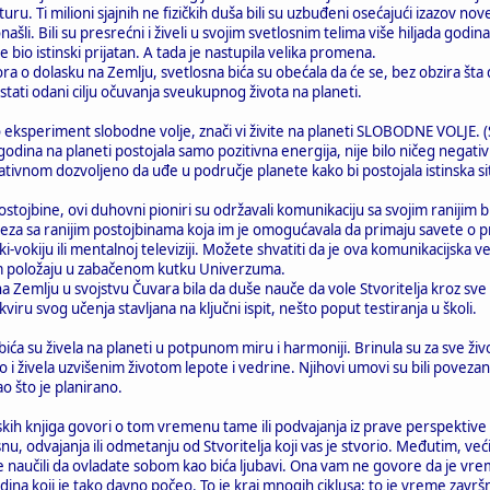
ru. Ti milioni sjajnih ne fizičkih duša bili su uzbuđeni osećajući izazov nove
onašli. Bili su presrećni i živeli u svojim svetlosnim telima više hiljada godina
e bio istinski prijatan. A tada je nastupila velika promena.
 o dolasku na Zemlju, svetlosna bića su obećala da će se, bez obzira šta da
tati odani cilju očuvanja sveukupnog života na planeti.
 eksperiment slobodne volje, znači vi živite na planeti SLOBODNE VOLJE. (S
on godina na planeti postojala samo pozitivna energija, nije bilo ničeg ne
tivnom dozvoljeno da uđe u područje planete kako bi postojala istinska sit
postojbine, ovi duhovni pioniri su održavali komunikaciju sa svojim ranij
na veza sa ranijim postojbinama koja im je omogućavala da primaju savete o 
ki-vokiju ili mentalnoj televiziji. Možete shvatiti da je ova komunikacijska ve
položaju u zabačenom kutku Univerzuma.
a Zemlju u svojstvu Čuvara bila da duše nauče da vole Stvoritelja kroz sve t
okviru svog učenja stavljana na ključni ispit, nešto poput testiranja u školi.
bića su živela na planeti u potpunom miru i harmoniji. Brinula su za sve ž
o i živela uzvišenim životom lepote i vedrine. Njihovi umovi su bili povez
ao što je planirano.
skih knjiga govori o tom vremenu tame ili podvajanja iz prave perspekti
 odvajanja ili odmetanju od Stvoritelja koji vas je stvorio. Međutim, veći
 naučili da ovladate sobom kao bića ljubavi. Ona vam ne govore da je vre
na koji je tako davno počeo. To je kraj mnogih ciklusa; to je vreme završn