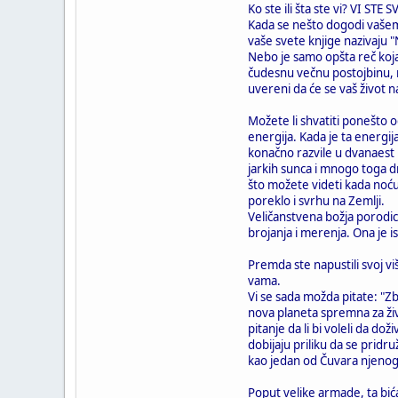
Ko ste ili šta ste vi? VI STE
Kada se nešto dogodi vašem t
vaše svete knjige nazivaju 
Nebo je samo opšta reč koja 
čudesnu večnu postojbinu, n
uvereni da će se vaš život na
Možete li shvatiti ponešto o
energija. Kada je ta energija 
konačno razvile u dvanaest u
jarkih sunca i mnogo toga 
što možete videti kada noć
poreklo i svrhu na Zemlji.
Veličanstvena božja porodica
brojanja i merenja. Ona je i
Premda ste napustili svoj vi
vama.
Vi se sada možda pitate: "Z
nova planeta spremna za živo
pitanje da li bi voleli da do
dobijaju priliku da se pridr
kao jedan od Čuvara njenog ž
Poput velike armade, ta bić