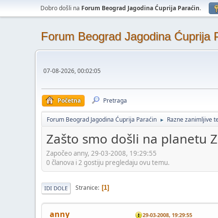
Dobro došli na
Forum Beograd Jagodina Ćuprija Paraćin
.
Forum Beograd Jagodina Ćuprija 
07-08-2026, 00:02:05
Početna
Pretraga
Forum Beograd Jagodina Ćuprija Paraćin
Razne zanimljive 
►
Zašto smo došli na planetu 
Započeo anny, 29-03-2008, 19:29:55
0 članova i 2 gostiju pregledaju ovu temu.
Stranice
1
IDI DOLE
anny
29-03-2008, 19:29:55