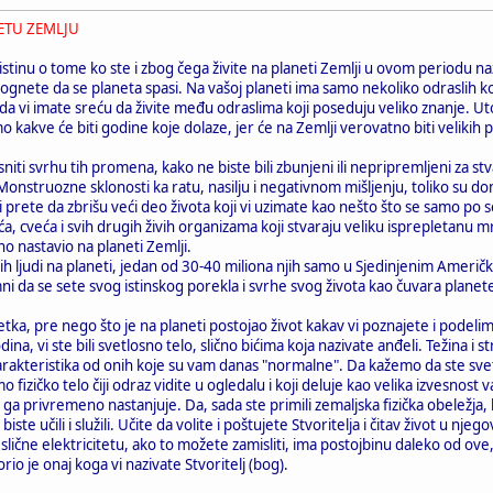
ETU ZEMLJU
istinu o tome ko ste i zbog čega živite na planeti Zemlji u ovom periodu 
ognete da se planeta spasi. Na vašoj planeti ima samo nekoliko odraslih koj
a vi imate sreću da živite među odraslima koji poseduju veliko znanje. Utol
akve će biti godine koje dolaze, jer će na Zemlji verovatno biti velikih 
niti svrhu tih promena, kako ne biste bili zbunjeni ili nepripremljeni za stv
 Monstruozne sklonosti ka ratu, nasilju i negativnom mišljenju, toliko su 
vi prete da zbrišu veći deo života koji vi uzimate kao nešto što se samo po 
veća, cveća i svih drugih živih organizama koji stvaraju veliku isprepletanu m
no nastavio na planeti Zemlji.
ih ljudi na planeti, jedan od 30-40 miliona njih samo u Sjedinjenim Američ
ni da se sete svog istinskog porekla i svrhe svog života kao čuvara planet
a, pre nego što je na planeti postojao život kakav vi poznajete i podelimo
na, vi ste bili svetlosno telo, slično bićima koja nazivate anđeli. Težina i 
arakteristika od onih koje su vam danas "normalne". Da kažemo da ste svetle
o fizičko telo čiji odraz vidite u ogledalu i koji deluje kao velika izvesnost v
, ili ga privremeno nastanjuje. Da, sada ste primili zemaljska fizička obelež
ste učili i služili. Učite da volite i poštujete Stvoritelja i čitav život u njeg
e, slične elektricitetu, ako to možete zamisliti, ima postojbinu daleko od 
orio je onaj koga vi nazivate Stvoritelj (bog).