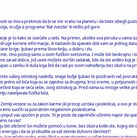
ti se mora prekinuti da bi se mir vratio na planetu i da biste izbegli pus
ja, oružja iz programa "Rat zvezda" ili nešto još gore.
ije je to kako se osećate u sebi. Na primer, ukoliko ova poruka u vama iz
druge korisne informacije, ili nastaviti da spavate dok vam se jednog d
ne brige, ljubavi prema Stvoritelju, u dobru i zlu.
reme. Ono postoji samo u ovim fizičkim svetovima. I može biti beskrajno i isc
ine zarad dobra. Još uvek možete izvršiti zadatak, bilo da ste anđeo koji je 
 upao u zamku ili duša koja želi da radi po svom nahođenju bez obzira na p
tite vašeg istinskog nasleđa, snage božje ljubavi će pozdraviti vaš povratak
io jedno od bića koja su se zajedno sa drugima, kroz vreme, u potpunosti s
 svetlost koja se seća sebe, svog istinskog ja. Pred vama su mnoge velike pri
ju naseljavala fizička bića.
Zemlji vezane su za zakon karme (ili princip uzroka i posledica), a ovo je st
oramo suočiti sa povratnim negativnim posledicama.
put vas upućen je poziv. To je poziv da zajednički učinimo napor da spa
amo na vas?
 biti izlečeni! Svi možete pomoći u tome, bez obzira koliki ste, kojeg ste do
 i energiju i da se probudite za vaš istinski duhovni identitet?
, kao mlada osoba, niste čitali o ovim stvarima u vašim knjigama iz istorije,