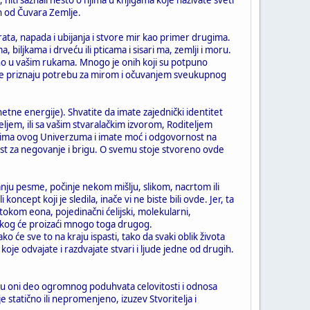
dan od Čuvara Zemlje.
a, napada i ubijanja i stvore mir kao primer drugima.
biljkama i drveću ili pticama i sisari ma, zemlji i moru.
čno u vašim rukama. Mnogo je onih koji su potpuno
oji ne priznaju potrebu za mirom i očuvanjem sveukupnog
gnetne energije). Shvatite da imate zajednički identitet
teljem, ili sa vašim stvaralačkim izvorom, Roditeljem
elovima ovog Univerzuma i imate moć i odgovornost na
st za negovanje i brigu. O svemu stoje stvoreno ovde
isanju pesme, počinje nekom mišlju, slikom, nacrtom ili
oncept koji je sledila, inače vi ne biste bili ovde. Jer, ta
 tokom eona, pojedinačni ćelijski, molekularni,
 iz kog će proizaći mnogo toga drugog.
ko će sve to na kraju ispasti, tako da svaki oblik života
je odvajate i razdvajate stvari i ljude jedne od drugih.
Svi su oni deo ogromnog poduhvata celovitosti i odnosa
e statično ili nepromenjeno, izuzev Stvoritelja i