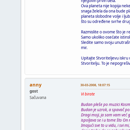
njegovih prvih dela.
Ova planeta nije kopija neke
snaga želela da ona bude pl
planeta slobodne volje i lju
što su određene svrhe dru
Razmislite o ovome što je re
Samo ukoliko osećate istinsku
Sledite samo svoju unutrašn
mir.
Upitajte Stvoriteljevu iskr
Stvoritelju. To je nepogreš
anny
30-03-2008, 18:07:15
gost
Vi birate
Sačuvana
Budan pleše po muzici Kosmo
Budan je uzrok, a spavač po
Dragi moji, ja sam vam već g
ispoljava se i u tome što On n
Imajući sve to u vidu, i svi