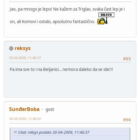
Jao, pa mnogo je lepo! Ne kažem za Triglav, svaka čast lep je i
on, ali Komovi i ostalo, apsolutno fantastično.
reksys
30-04-2009, 11:46:37
#65
Pa ima sve to i na Beljanici...nemora daleko da se ide!!!
SunđerBoba
gost
30-04-2009, 12:48:42
#66
Citat: reksys poslato 30-04-2009, 11:46:37