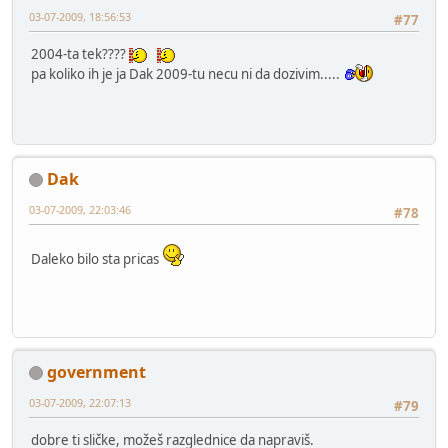
03-07-2009, 18:56:53
#77
2004-ta tek????
pa koliko ih je ja Dak 2009-tu necu ni da dozivim.....
Dak
03-07-2009, 22:03:46
#78
Daleko bilo sta pricas
government
03-07-2009, 22:07:13
#79
dobre ti sličke, možeš razglednice da napraviš.