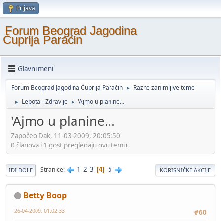
Prijava
Forum Beograd Jagodina
Ćuprija Paraćin
Glavni meni
Forum Beograd Jagodina Ćuprija Paraćin
Razne zanimljive teme
►
Lepota - Zdravlje
'Ajmo u planine...
►
►
'Ajmo u planine...
Započeo Dak, 11-03-2009, 20:05:50
0 članova i 1 gost pregledaju ovu temu.
1
2
3
5
Stranice
4
IDI DOLE
KORISNIČKE AKCIJE
Betty Boop
26-04-2009, 01:02:33
#60