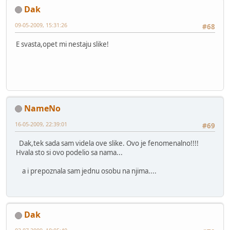
Dak
09-05-2009, 15:31:26
#68
E svasta,opet mi nestaju slike!
NameNo
16-05-2009, 22:39:01
#69
Dak,tek sada sam videla ove slike. Ovo je fenomenalno!!!!
Hvala sto si ovo podelio sa nama...
a i prepoznala sam jednu osobu na njima....
Dak