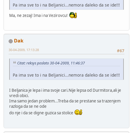
Pa ima sve to i na Beljanici...nemora daleko da se ide!!!
Ma, ne zezaj! Ima i na Vezirovcu!
Dak
30-04-2009, 17:13:28
#67
Citat: reksys poslato 30-04-2009, 11:46:37
Pa ima sve to i na Beljanici...nemora daleko da se ide!!!
I Beljanica je lepa i ima svoje cari.Nije lepsa od Durmitora,ali je
vredi obici.
Ima samo jedan problem...Treba da se prestane sa trazenjem
razloga da se ne ode
do nje i da se digne guzica sa stolice