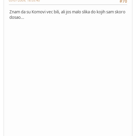
03-07-2009, 18:05:40
#70
Znam da su Komovi vec bili, ali jos malo slika do kojih sam skoro
dosao...