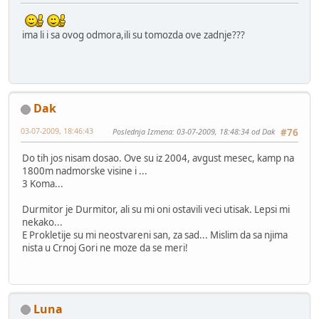
ima li i sa ovog odmora,ili su tomozda ove zadnje???
Dak
03-07-2009, 18:46:43
Poslednja Izmena
: 03-07-2009, 18:48:34 od Dak
#76
Do tih jos nisam dosao. Ove su iz 2004, avgust mesec, kamp na
1800m nadmorske visine i ...
3 Koma...
Durmitor je Durmitor, ali su mi oni ostavili veci utisak. Lepsi mi
nekako...
E Prokletije su mi neostvareni san, za sad... Mislim da sa njima
nista u Crnoj Gori ne moze da se meri!
Luna