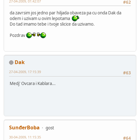
27-04-2009, 01:42:07
#62
da zavrsim jos jedno par hiljada obaveza pa cu onda Dak da
odem i uzivam u ovim lepotama
Do tad imamo tebe i tvoje slicice da uzivamo.
Pozdrav
Dak
27-04-2009, 17:15:39
#63
Medj' Ovcara i Kablara...
SunđerBoba
gost
30-04-2009, 11:15:35
#64