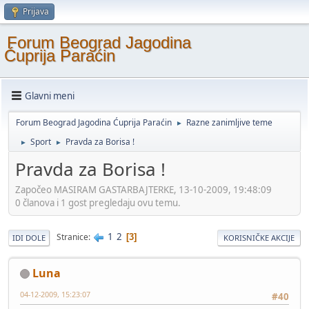
Prijava
Forum Beograd Jagodina
Ćuprija Paraćin
Glavni meni
Forum Beograd Jagodina Ćuprija Paraćin
Razne zanimljive teme
►
Sport
Pravda za Borisa !
►
►
Pravda za Borisa !
Započeo MASIRAM GASTARBAJTERKE, 13-10-2009, 19:48:09
0 članova i 1 gost pregledaju ovu temu.
1
2
Stranice
3
IDI DOLE
KORISNIČKE AKCIJE
Luna
04-12-2009, 15:23:07
#40