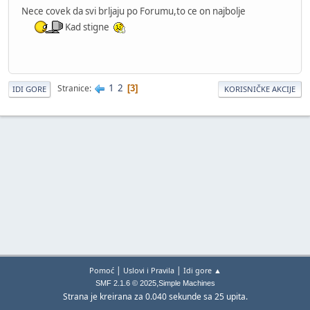
Nece covek da svi brljaju po Forumu,to ce on najbolje
Kad stigne
1
2
Stranice
3
IDI GORE
KORISNIČKE AKCIJE
|
|
Pomoć
Uslovi i Pravila
Idi gore ▲
,
SMF 2.1.6 © 2025
Simple Machines
Strana je kreirana za 0.040 sekunde sa 25 upita.