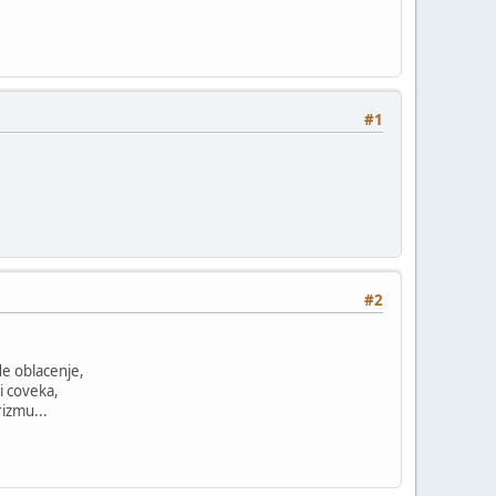
#1
#2
de oblacenje,
i coveka,
izmu...