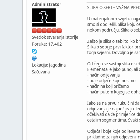
Administrator
SLIKA O SEBI – VAŽNA PR
U materijalnom svijetu najja
smo si dodijelili. Slika koj
nekom području. Slika o seb
Svedok stvaranja istorije
Zašto je slika o sebi toliko b
Poruke: 17,402
Slika o sebi je prvi faktor 
toga svjesni. Dovoljno je s
Od čega se sastoji slika o se
Lokacija: Jagodina
Elemenata je jako puno, ali o
Sačuvana
- način odijevanja
- boje odjeće koje nosimo
- način na koji pričamo
- način putem kojeg se op
Iako se na prvu ruku čini da
odijevanja je najuočljiviji 
očekivati da će primjerice dr
ostalim segmentima. Svaki od
Odjeća i boje koje odijevam
prikladno za njih odjeveni,