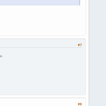
#7
u.
#8