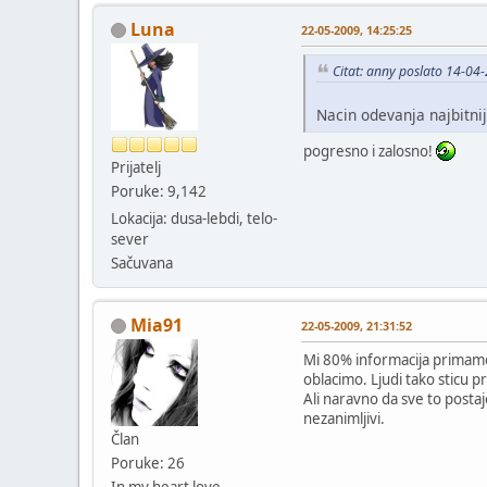
Luna
22-05-2009, 14:25:25
Citat: anny poslato 14-04
Nacin odevanja najbitnij
pogresno i zalosno!
Prijatelj
Poruke: 9,142
Lokacija: dusa-lebdi, telo-
sever
Sačuvana
Mia91
22-05-2009, 21:31:52
Mi 80% informacija primamo v
oblacimo. Ljudi tako sticu p
Ali naravno da sve to posta
nezanimljivi.
Član
Poruke: 26
In my heart love