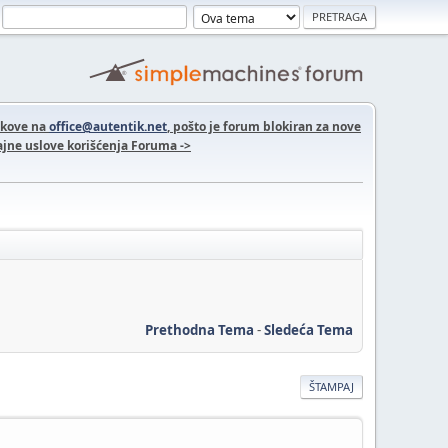
nkove na
office@autentik.net
, pošto je forum blokiran za nove
jne uslove korišćenja Foruma ->
Prethodna Tema
-
Sledeća Tema
ŠTAMPAJ