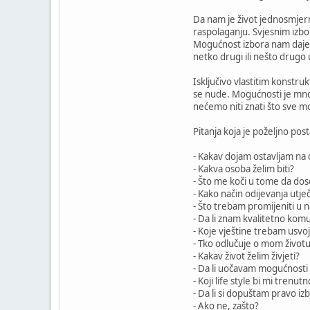
Da nam je život jednosmjer
raspolaganju. Svjesnim izbor
Mogućnost izbora nam daje 
netko drugi ili nešto drugo 
Isključivo vlastitim konstru
se nude. Mogućnosti je mnog
nećemo niti znati što sve 
Pitanja koja je poželjno posta
- Kakav dojam ostavljam na
- Kakva osoba želim biti?
- Što me koči u tome da dos
- Kako način odijevanja ut
- Što trebam promijeniti u 
- Da li znam kvalitetno komu
- Koje vještine trebam usvoji
- Tko odlučuje o mom život
- Kakav život želim živjeti?
- Da li uočavam mogućnosti
- Koji life style bi mi trenu
- Da li si dopuštam pravo iz
- Ako ne, zašto?