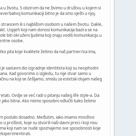
 u životu. S obzirom da ne živimo u društvu u kojem si
verbalnoj komunikaciji bitno je da smo vješti u njoj.
 strancem ili s najbližom osobom u našem životu. Dakle,
t. Uspjeh koji nam donosi komunikacija bazira se na
e biti okruženi ljudima koji znaju voditi komunikaciju u
gentne osobe.
ko pita koje kvalitete želimo da naš partner/ica ima,
 je sastavni dio izgradnje identiteta koji su neophodni
ana. Kad govorimo o izgledu, tu nije stvar samo u
ačinu na koji se češljamo, smislu za estetski dojam našeg
tati. Ovdje se već radi o pitanju našeg life style-a. Da
 je jako bitna. Ako nismo sposobni odlučiti kako želimo
bi nam postalo dosadno. Međutim, iako imamo mnoštvo
prošlost, koje su stvorili naši davni preci i koji nisu
borima koji nam se nude spoznajemo sve sposobnosti koje
eksperimentirati.