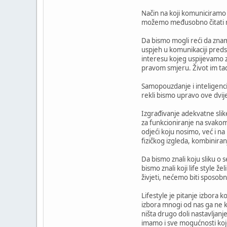
Način na koji komuniciramo 
možemo međusobno čitati mis
Da bismo mogli reći da znam
uspjeh u komunikaciji pred
interesu kojeg uspijevamo za
pravom smjeru. Život im tad
Samopouzdanje i inteligencij
rekli bismo upravo ove dvije.
Izgrađivanje adekvatne slike
za funkcioniranje na svakom
odjeći koju nosimo, već i na
fizičkog izgleda, kombiniranj
Da bismo znali koju sliku o 
bismo znali koji life style ž
živjeti, nećemo biti sposobni
Lifestyle je pitanje izbora
izbora mnogi od nas ga ne ko
ništa drugo doli nastavljan
imamo i sve mogućnosti koj