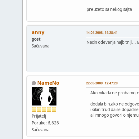
preuzeto sa nekog sajta
anny
14-04-2008, 14:28:41
gost
Nacin odevanja najbitniji...
Sačuvana
NameNo
22-05-2009, 12:47:28
Ako nikada ne probamo,nik
dodala bih,ako ne odgovori
i silan trud da se dopadn
ali mnogo govori o njemu..
Prijatelj
Poruke: 6,626
Sačuvana