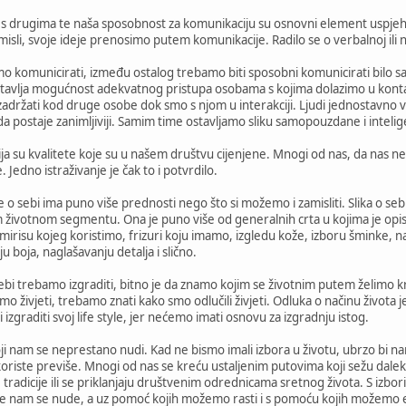
s drugima te naša sposobnost za komunikaciju su osnovni element uspjeha
li, svoje ideje prenosimo putem komunikacije. Radilo se o verbalnoj ili ne
o komunicirati, između ostalog trebamo biti sposobni komunicirati bilo sa
stavlja mogućnost adekvatnog pristupa osobama s kojima dolazimo u kontak
držati kod druge osobe dok smo s njom u interakciji. Ljudi jednostavno vol
a postaje zanimljiviji. Samim time ostavljamo sliku samopouzdane i inteli
a su kvalitete koje su u našem društvu cijenjene. Mnogi od nas, da nas net
 Jedno istraživanje je čak to i potvrdilo.
 o sebi ima puno više prednosti nego što si možemo i zamisliti. Slika o sebi
 životnom segmentu. Ona je puno više od generalnih crta u kojima je opis
 mirisu kojeg koristimo, frizuri koju imamo, izgledu kože, izboru šminke, n
u boja, naglašavanju detalja i slično.
sebi trebamo izgraditi, bitno je da znamo kojim se životnim putem želimo kre
elimo živjeti, trebamo znati kako smo odlučili živjeti. Odluka o načinu života
 izgraditi svoj life style, jer nećemo imati osnovu za izgradnju istog.
 koji nam se neprestano nudi. Kad ne bismo imali izbora u životu, ubrzo 
riste previše. Mnogi od nas se kreću ustaljenim putovima koji sežu daleko u 
je tradicije ili se priklanjaju društvenim odrednicama sretnog života. S iz
e nam se nude, a uz pomoć kojih možemo rasti i s pomoću kojih možemo 