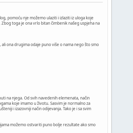
g, pomoću nje možemo ulaziti i izlaziti iz uloga koje
ma. Zbog toga je ona vrlo bitan čimbenik našeg uspjeha na
tako, ali ona drugima odaje puno više o nama nego što smo
vrnuti na njega. Od svih navedenih elemenata, način
 ulogama koje imamo u životu. Sasvim je normalno za
eniji i izazovniji način odijevanja. Tako je i sa svim
acijama možemo ostvariti puno bolje rezultate ako smo