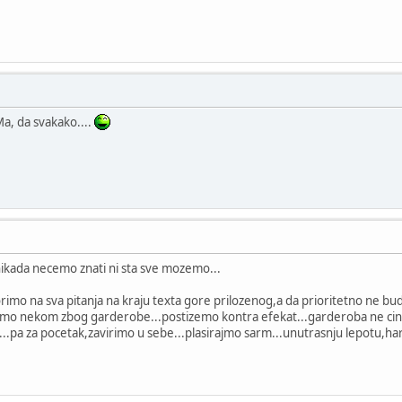
 Ma, da svakako....
ada necemo znati ni sta sve mozemo...
mo na sva pitanja na kraju texta gore prilozenog,a da prioritetno ne bu
emo nekom zbog garderobe...postizemo kontra efekat...garderoba ne cin
.pa za pocetak,zavirimo u sebe...plasirajmo sarm...unutrasnju lepotu,har