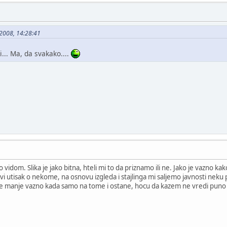
-2008, 14:28:41
i... Ma, da svakako....
idom. Slika je jako bitna, hteli mi to da priznamo ili ne. Jako je vazno ka
rvi utisak o nekome, na osnovu izgleda i stajlinga mi saljemo javnosti neku 
je manje vazno kada samo na tome i ostane, hocu da kazem ne vredi puno 