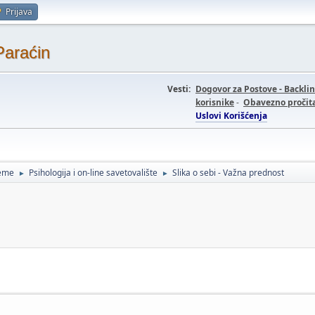
Prijava
Paraćin
Vesti:
Dogovor za Postove - Backli
korisnike
-
Obavezno pročita
Uslovi Korišćenja
teme
Psihologija i on-line savetovalište
Slika o sebi - Važna prednost
►
►