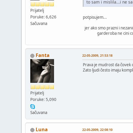
to sam i mislila...i ne 
Prijatelj
Poruke: 6,626
potpisujem...
Sačuvana
jer ako smo prazni i nezani
garderoba ne cini covek
Fanta
22-05-2009, 21:53:18
Prava je mudrost da čovek o
Zato ljudi često imaju kompl
Prijatelj
Poruke: 5,090
Sačuvana
Luna
22-05-2009, 22:08:10