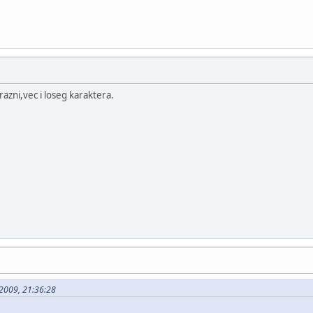
prazni,vec i loseg karaktera.
-2009, 21:36:28