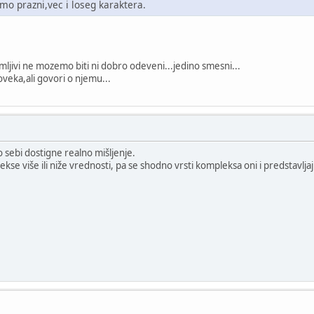
samo prazni,vec i loseg karaktera.
mljivi ne mozemo biti ni dobro odeveni...jedino smesni...
a,ali govori o njemu...
 sebi dostigne realno mišljenje.
ekse više ili niže vrednosti, pa se shodno vrsti kompleksa oni i predstavljaj