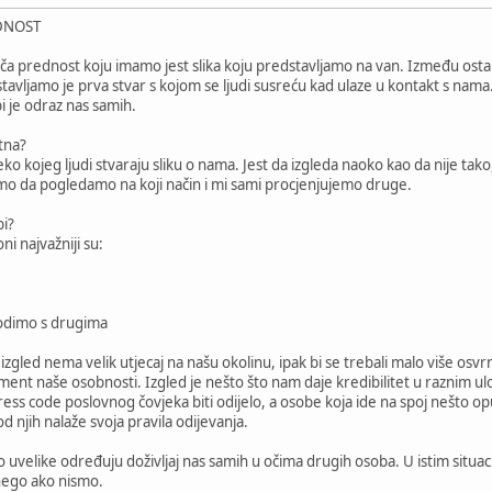
EDNOST
ča prednost koju imamo jest slika koju predstavljamo na van. Između ostalo
u ostavljamo je prva stvar s kojom se ljudi susreću kad ulaze u kontakt s na
i je odraz nas samih.
itna?
preko kojeg ljudi stvaraju sliku o nama. Jest da izgleda naoko kao da nije 
amo da pogledamo na koji način i mi sami procjenjujemo druge.
bi?
ni najvažniji su:
hodimo s drugima
 izgled nema velik utjecaj na našu okolinu, ipak bi se trebali malo više os
element naše osobnosti. Izgled je nešto što nam daje kredibilitet u raznim
ess code poslovnog čovjeka biti odijelo, a osobe koja ide na spoj nešto opušt
 njih nalaže svoja pravila odijevanja.
o uvelike određuju doživljaj nas samih u očima drugih osoba. U istim situ
 nego ako nismo.