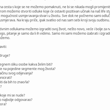
na cesta s koje se ne možemo pomaknuti, ne bi se nikada mogli promijeni
om možemo stvoriti odluke koje će ostaviti pozitivan učinak na naš life styl
mogućnost usmjeravanja stvari u životu. Sve dok ne počnemo sami odluči
usmjerava. Na kraju priče, ipak svatko od nas sam sebi kroji svoju sudbinu.
ktivnim odlukama možemo izgraditi svoj život, nešto novo, veće i bolje za 
o, pitanje je samo da li ih vidimo. Samo mi sami možemo izabrati i izgrad
možemo.
viti:
 druge?
egnem sliku osobe kakva želim biti?
ječe na pojedine segmente mog života?
načinu svog odijevanja?
nicirati?
ti da bih to znao/la?
u?
 koje mi se nude?
tno najbolje odgovarao?
bora?