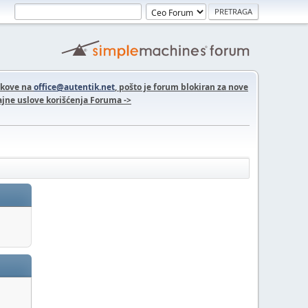
nkove na
office@autentik.net
, pošto je forum blokiran za nove
jne uslove korišćenja Foruma ->