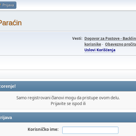
Prijava
Paraćin
Vesti:
Dogovor za Postove - Backli
korisnike
-
Obavezno pročita
Uslovi Korišćenja
orenje!
Samo registrovani članovi mogu da pristupe ovom delu.
Prijavite se ispod ili
rijava
Korisničko ime: