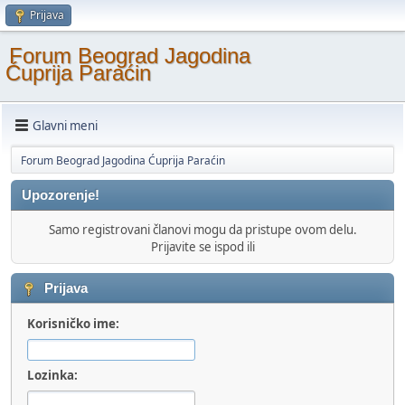
Prijava
Forum Beograd Jagodina
Ćuprija Paraćin
Glavni meni
Forum Beograd Jagodina Ćuprija Paraćin
Upozorenje!
Samo registrovani članovi mogu da pristupe ovom delu.
Prijavite se ispod ili
Prijava
Korisničko ime:
Lozinka: