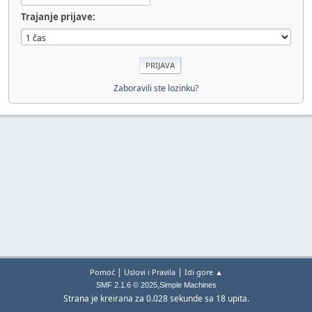
Trajanje prijave:
Zaboravili ste lozinku?
|
|
Pomoć
Uslovi i Pravila
Idi gore ▲
,
SMF 2.1.6 © 2025
Simple Machines
Strana je kreirana za 0.028 sekunde sa 18 upita.