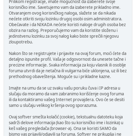
Prilikom registracije, imate mogućnost da izaberete svoje
korisničko ime. Savetujemo vam da izaberete prikladno ime.
Otvaranjem ovog korisničkog naloga, slažete se da nikada
nećete otkriti svoju lozinku drugoj osobi osim administratora.
Obećavate i da NIKADA nećete koristi naloge drugih osoba bez
obzira na razlog. Preporučujemo vam da koristite složenu i
jedinstvenu lozinku za svoj nalog kako biste sprečili njegovu
zloupotrebu.
Nakon što se registrujete i prijavite na ovaj forum, moći ćete da
detaljno ispunite profil. Vaša je odgovornost da unesete tačne i
precizne informacije. Svaka informacija za koju vlasnik ili osoblje
foruma utvrdi da je netačna ili vulgarna biće uklonjena, uz ili bez
prethodnog obaveštenja. Moguće su i prikladne kazne.
Imajte na umu da se uz svaku vašu poruku čuva i IP adresa u
slučaju da moramo da vam zabranimo korišćenje ovog foruma
ili da kontaktiramo vašeg Internet provajdera. Ovo će se desiti
samo u slučaju velikog kršenja ovog sporazuma.
Ovaj softver smešta kolačić (cookie), tekstualnu datoteku koja
sadrži delove informacija (kao što su korisničko ime i lozinka) u
keš vašeg pregledača (browser-a). Ona se koristi SAMO da
bismo vas prijavili/odjavili sa foruma. Softver ne prikuplja i ne