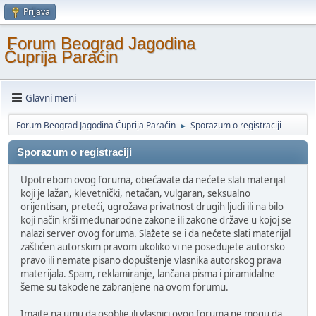
Prijava
Forum Beograd Jagodina
Ćuprija Paraćin
Glavni meni
Forum Beograd Jagodina Ćuprija Paraćin
Sporazum o registraciji
►
Sporazum o registraciji
Upotrebom ovog foruma, obećavate da nećete slati materijal
koji je lažan, klevetnički, netačan, vulgaran, seksualno
orijentisan, preteći, ugrožava privatnost drugih ljudi ili na bilo
koji način krši međunarodne zakone ili zakone države u kojoj se
nalazi server ovog foruma. Slažete se i da nećete slati materijal
zaštićen autorskim pravom ukoliko vi ne posedujete autorsko
pravo ili nemate pisano dopuštenje vlasnika autorskog prava
materijala. Spam, reklamiranje, lančana pisma i piramidalne
šeme su takođene zabranjene na ovom forumu.
Imajte na umu da osoblje ili vlasnici ovog foruma ne mogu da