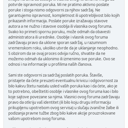
potvrde ispravnost poruka. Mi ne pratimo aktivno poslate
poruke i stoga nismo odgovorni za njihov sadržaj. Ne
garantujemo ispravnost, kompletnost ili upotrebljivost bilo kojih
prikazanih informacija. Poslate poruke izražavaju stavove
autora a ne nužno i stavove osoblja ili vlasnika ovog foruma.
Svako ko primeti spornu poruku, može odmah da obavesti
administratora ili urednike. Osoblje i vlasnik ovog foruma
zadržavaju pravo da uklone sporan sadržaj, u razumnom
vremenskom roku, ukoliko utvrde da je uklanjanje neophodno.
S obzirom da se ovaj proces odvija ručno, shvatite da ne
možemo odmah da uklonimo ili izmenimo sve poruke. Ovo se
odnosi i na informacije u profilima naših članova.
Sami ste odgovorni za sadržaj poslatih poruka. Štaviše,
pristajete da ćete preuzeti eventualnu krivicu i odgovornost za
bilo kakvu štetu nastalu usled vaših poruka kao i da ćete, ako je
to potrebno, obeštetiti osoblje i vlasnike ovog foruma kao i bilo
koje sajtove povezane sa njima. Vlasnici ovog foruma zadržavaju
pravo da otkriju vaš identitet (ili bilo koju drugu informaciju
prikupljenu upotrebom ovog servisa) u slučaju zvanične žalbe ili
podizanja pravne tužbe zbog bilo kakve akcije prouzrokovane
vašom upotrebom ovog foruma.