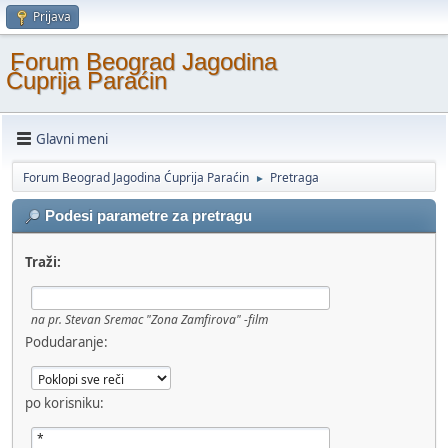
Prijava
Forum Beograd Jagodina
Ćuprija Paraćin
Glavni meni
Forum Beograd Jagodina Ćuprija Paraćin
Pretraga
►
Podesi parametre za pretragu
Traži:
na pr.
Stevan Sremac "Zona Zamfirova" -film
Podudaranje:
po korisniku: