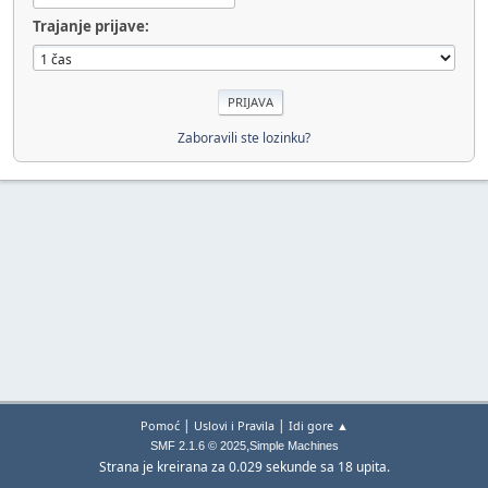
Trajanje prijave:
Zaboravili ste lozinku?
|
|
Pomoć
Uslovi i Pravila
Idi gore ▲
,
SMF 2.1.6 © 2025
Simple Machines
Strana je kreirana za 0.029 sekunde sa 18 upita.