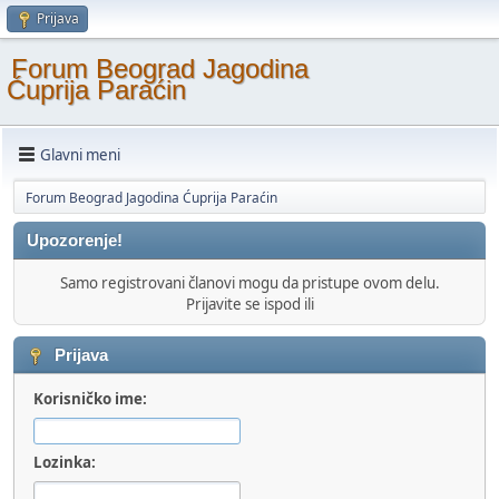
Prijava
Forum Beograd Jagodina
Ćuprija Paraćin
Glavni meni
Forum Beograd Jagodina Ćuprija Paraćin
Upozorenje!
Samo registrovani članovi mogu da pristupe ovom delu.
Prijavite se ispod ili
Prijava
Korisničko ime:
Lozinka: