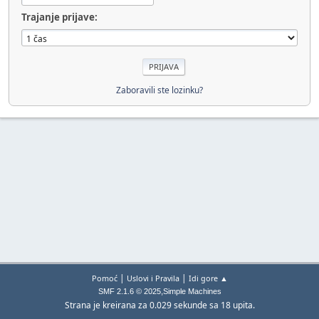
Trajanje prijave:
Zaboravili ste lozinku?
|
|
Pomoć
Uslovi i Pravila
Idi gore ▲
,
SMF 2.1.6 © 2025
Simple Machines
Strana je kreirana za 0.029 sekunde sa 18 upita.