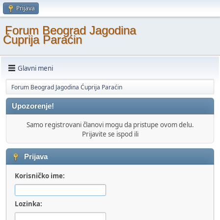
Prijava
Forum Beograd Jagodina
Ćuprija Paraćin
Glavni meni
Forum Beograd Jagodina Ćuprija Paraćin
Upozorenje!
Samo registrovani članovi mogu da pristupe ovom delu.
Prijavite se ispod ili
Prijava
Korisničko ime:
Lozinka: