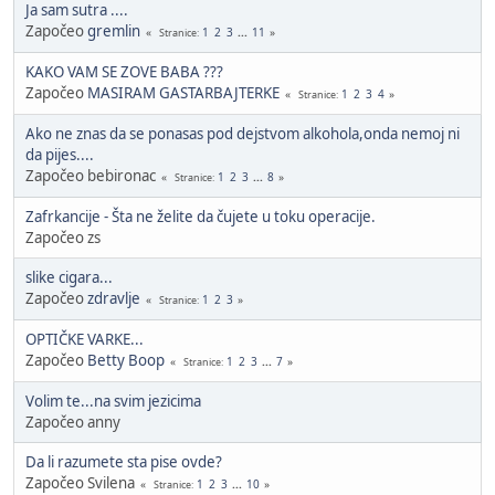
Ja sam sutra ....
Započeo
gremlin
1
2
3
...
11
Stranice
KAKO VAM SE ZOVE BABA ???
Započeo
MASIRAM GASTARBAJTERKE
1
2
3
4
Stranice
Ako ne znas da se ponasas pod dejstvom alkohola,onda nemoj ni
da pijes....
Započeo bebironac
1
2
3
...
8
Stranice
Zafrkancije - Šta ne želite da čujete u toku operacije.
Započeo zs
slike cigara...
Započeo
zdravlje
1
2
3
Stranice
OPTIČKE VARKE...
Započeo
Betty Boop
1
2
3
...
7
Stranice
Volim te...na svim jezicima
Započeo anny
Da li razumete sta pise ovde?
Započeo Svilena
1
2
3
...
10
Stranice