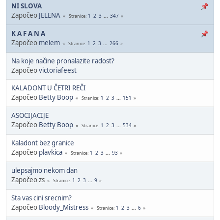
NI SLOVA
Započeo
JELENA
1
2
3
...
347
Stranice
K A F A N A
Započeo
melem
1
2
3
...
266
Stranice
Na koje načine pronalazite radost?
Započeo
victoriafeest
KALADONT U ČETRI REČI
Započeo
Betty Boop
1
2
3
...
151
Stranice
ASOCIJACIJE
Započeo
Betty Boop
1
2
3
...
534
Stranice
Kaladont bez granice
Započeo
plavkica
1
2
3
...
93
Stranice
ulepsajmo nekom dan
Započeo zs
1
2
3
...
9
Stranice
Sta vas cini srecnim?
Započeo
Bloody_Mistress
1
2
3
...
6
Stranice