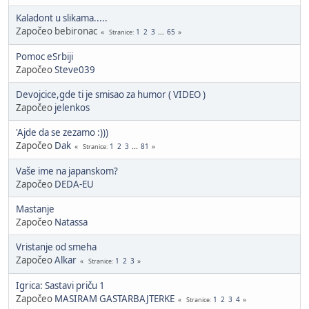
Kaladont u slikama.....
Započeo bebironac
1
2
3
...
65
Stranice
Pomoc eSrbiji
Započeo
Steve039
Devojcice,gde ti je smisao za humor ( VIDEO )
Započeo
jelenkos
'Ajde da se zezamo :)))
Započeo
Dak
1
2
3
...
81
Stranice
Vaše ime na japanskom?
Započeo
DEDA-EU
Mastanje
Započeo
Natassa
Vristanje od smeha
Započeo
Alkar
1
2
3
Stranice
Igrica: Sastavi priču 1
Započeo
MASIRAM GASTARBAJTERKE
1
2
3
4
Stranice