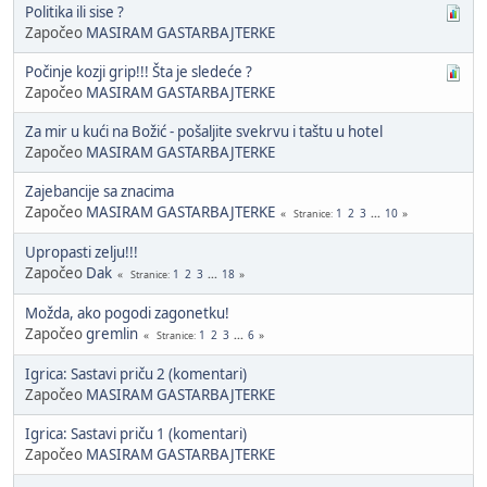
Politika ili sise ?
Započeo
MASIRAM GASTARBAJTERKE
Počinje kozji grip!!! Šta je sledeće ?
Započeo
MASIRAM GASTARBAJTERKE
Za mir u kući na Božić - pošaljite svekrvu i taštu u hotel
Započeo
MASIRAM GASTARBAJTERKE
Zajebancije sa znacima
Započeo
MASIRAM GASTARBAJTERKE
1
2
3
...
10
Stranice
Upropasti zelju!!!
Započeo
Dak
1
2
3
...
18
Stranice
Možda, ako pogodi zagonetku!
Započeo
gremlin
1
2
3
...
6
Stranice
Igrica: Sastavi priču 2 (komentari)
Započeo
MASIRAM GASTARBAJTERKE
Igrica: Sastavi priču 1 (komentari)
Započeo
MASIRAM GASTARBAJTERKE