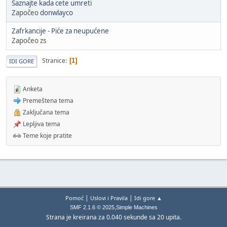
Saznajte kada cete umreti
Započeo
donwlayco
Zafrkancije - Piće za neupućene
Započeo zs
Stranice
1
IDI GORE
Anketa
Premeštena tema
Zaključana tema
Lepljiva tema
Teme koje pratite
|
|
Pomoć
Uslovi i Pravila
Idi gore ▲
,
SMF 2.1.6 © 2025
Simple Machines
Strana je kreirana za 0.040 sekunde sa 20 upita.