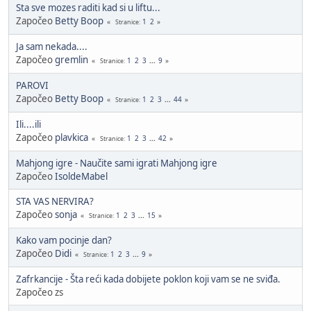
Sta sve mozes raditi kad si u liftu...
Započeo
Betty Boop
1
2
Stranice
Ja sam nekada....
Započeo
gremlin
1
2
3
...
9
Stranice
PAROVI
Započeo
Betty Boop
1
2
3
...
44
Stranice
Ili....ili
Započeo
plavkica
1
2
3
...
42
Stranice
Mahjong igre - Naučite sami igrati Mahjong igre
Započeo
IsoldeMabel
STA VAS NERVIRA?
Započeo
sonja
1
2
3
...
15
Stranice
Kako vam pocinje dan?
Započeo
Didi
1
2
3
...
9
Stranice
Zafrkancije - Šta reći kada dobijete poklon koji vam se ne sviđa.
Započeo zs