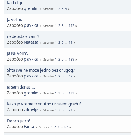
Kada ti je....
Započeo
gremlin
1
2
3
4
Stranice
Ja volim..
Započeo
plavkica
1
2
3
...
142
Stranice
nedeostaje vam ?
Započeo
Natassa
1
2
3
...
19
Stranice
Ja NE volim...
Započeo
plavkica
1
2
3
...
129
Stranice
Shta sve ne moze jedno bez drugog?
Započeo
plavkica
1
2
3
...
47
Stranice
Ja sam danas....
Započeo
gremlin
1
2
3
...
122
Stranice
Kako je vreme trenutno u vasem gradu?
Započeo
zdravlje
1
2
3
...
77
Stranice
Dobro jutro!
Započeo
Fanta
1
2
3
...
57
Stranice