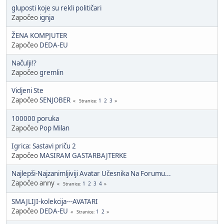
gluposti koje su rekli političari
Započeo
ignja
ŽENA KOMPJUTER
Započeo
DEDA-EU
Načulji!?
Započeo
gremlin
Vidjeni Ste
Započeo
SENJOBER
1
2
3
Stranice
100000 poruka
Započeo
Pop Milan
Igrica: Sastavi priču 2
Započeo
MASIRAM GASTARBAJTERKE
Najlepši-Najzanimljiviji Avatar Učesnika Na Forumu...
Započeo anny
1
2
3
4
Stranice
SMAJLIJI-kolekcija---AVATARI
Započeo
DEDA-EU
1
2
Stranice