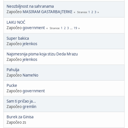
Neozbiljnost na sahranama
Započeo
MASIRAM GASTARBAJTERKE
1
2
3
Stranice
LAKU NOĆ
Započeo
government
1
2
3
...
19
Stranice
Super bakica
Započeo
jelenkos
Najsmesnija pisma koja stizu Deda Mrazu
Započeo
jelenkos
Pahulja
Započeo
NameNo
Pucke
Započeo
government
Sam ti pričao ja...
Započeo
gremlin
Burek za Ginisa
Započeo zs