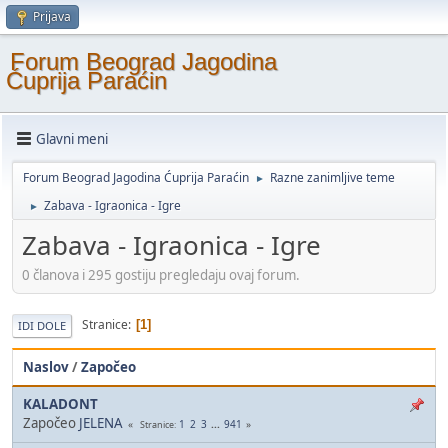
Prijava
Forum Beograd Jagodina
Ćuprija Paraćin
Glavni meni
Forum Beograd Jagodina Ćuprija Paraćin
Razne zanimljive teme
►
Zabava - Igraonica - Igre
►
Zabava - Igraonica - Igre
0 članova i 295 gostiju pregledaju ovaj forum.
Stranice
1
IDI DOLE
Naslov
/
Započeo
KALADONT
Započeo
JELENA
1
2
3
...
941
Stranice