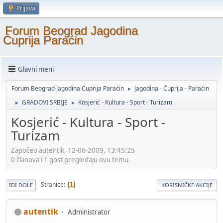
Prijava
Forum Beograd Jagodina
Ćuprija Paraćin
Glavni meni
Forum Beograd Jagodina Ćuprija Paraćin
Jagodina - Ćuprija - Paraćin
►
GRADOVI SRBIJE
Kosjerić - Kultura - Sport - Turizam
►
►
Kosjerić - Kultura - Sport -
Turizam
Započeo autentik, 12-06-2009, 13:45:25
0 članova i 1 gost pregledaju ovu temu.
Stranice
1
IDI DOLE
KORISNIČKE AKCIJE
autentik
Administrator