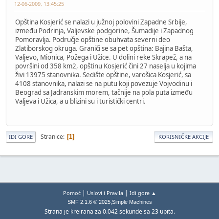
12-06-2009, 13:45:25
Opština Kosjerić se nalazi u južnoj polovini Zapadne Srbije,
između Podrinja, Valjevske podgorine, Šumadije i Zapadnog
Pomoravlja. Područje opštine obuhvata severni deo
Zlatiborskog okruga. Graniči se sa pet opština: Bajina Bašta,
Valjevo, Mionica, Požega i Užice. U dolini reke Skrapež, a na
površini od 358 km2, opštinu Kosjerić čini 27 naselja u kojima
živi 13975 stanovnika. Sedište opštine, varošica Kosjerić, sa
4108 stanovnika, nalazi se na putu koji povezuje Vojvodinu i
Beograd sa Jadranskim morem, tačnije na pola puta između
Valjeva i Užica, a u blizini su i turistički centri.
Stranice
1
IDI GORE
KORISNIČKE AKCIJE
|
|
Pomoć
Uslovi i Pravila
Idi gore ▲
,
SMF 2.1.6 © 2025
Simple Machines
Strana je kreirana za 0.042 sekunde sa 23 upita.