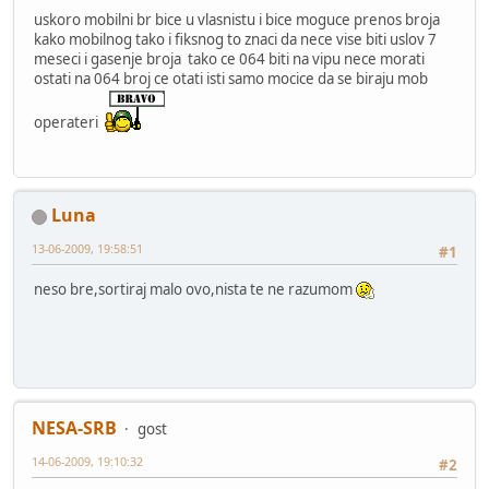
uskoro mobilni br bice u vlasnistu i bice moguce prenos broja
kako mobilnog tako i fiksnog to znaci da nece vise biti uslov 7
meseci i gasenje broja tako ce 064 biti na vipu nece morati
ostati na 064 broj ce otati isti samo mocice da se biraju mob
operateri
Luna
13-06-2009, 19:58:51
#1
neso bre,sortiraj malo ovo,nista te ne razumom
NESA-SRB
gost
14-06-2009, 19:10:32
#2