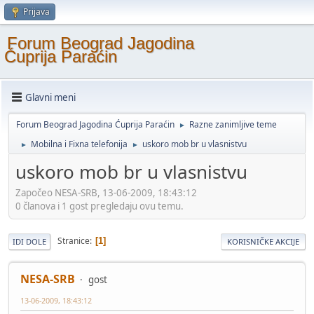
Prijava
Forum Beograd Jagodina
Ćuprija Paraćin
Glavni meni
Forum Beograd Jagodina Ćuprija Paraćin
Razne zanimljive teme
►
Mobilna i Fixna telefonija
uskoro mob br u vlasnistvu
►
►
uskoro mob br u vlasnistvu
Započeo NESA-SRB, 13-06-2009, 18:43:12
0 članova i 1 gost pregledaju ovu temu.
Stranice
1
IDI DOLE
KORISNIČKE AKCIJE
NESA-SRB
gost
13-06-2009, 18:43:12