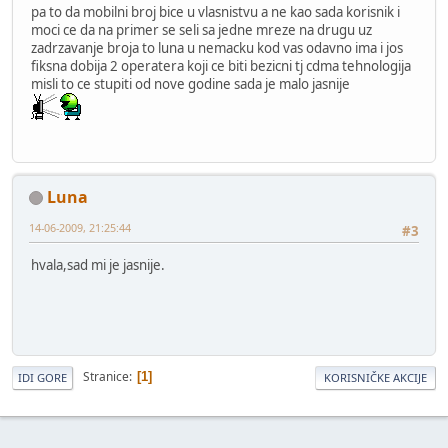
pa to da mobilni broj bice u vlasnistvu a ne kao sada korisnik i
moci ce da na primer se seli sa jedne mreze na drugu uz
zadrzavanje broja to luna u nemacku kod vas odavno ima i jos
fiksna dobija 2 operatera koji ce biti bezicni tj cdma tehnologija
misli to ce stupiti od nove godine sada je malo jasnije
Luna
14-06-2009, 21:25:44
#3
hvala,sad mi je jasnije.
Stranice
1
IDI GORE
KORISNIČKE AKCIJE