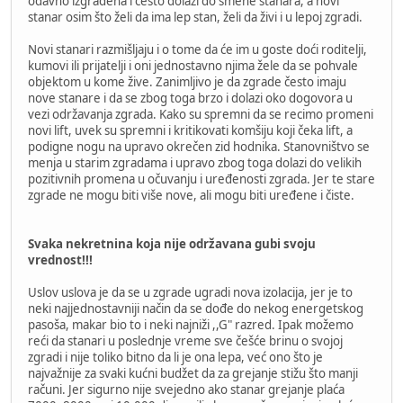
odavno izgrađena i često dolazi do smene stanara, a novi
stanar osim što želi da ima lep stan, želi da živi i u lepoj zgradi.
Novi stanari razmišljaju i o tome da će im u goste doći roditelji,
kumovi ili prijatelji i oni jednostavno njima žele da se pohvale
objektom u kome žive. Zanimljivo je da zgrade često imaju
nove stanare i da se zbog toga brzo i dolazi oko dogovora u
vezi održavanja zgrada. Kako su spremni da se recimo promeni
novi lift, uvek su spremni i kritikovati komšiju koji čeka lift, a
podigne nogu na upravo okrečen zid hodnika. Stanovništvo se
menja u starim zgradama i upravo zbog toga dolazi do velikih
pozitivnih promena u očuvanju i uređenosti zgrada. Jer te stare
zgrade ne mogu biti više nove, ali mogu biti uređene i čiste.
Svaka nekretnina koja nije održavana gubi svoju
vrednost!!!
Uslov uslova je da se u zgrade ugradi nova izolacija, jer je to
neki najjednostavniji način da se dođe do nekog energetskog
pasoša, makar bio to i neki najniži ,,G" razred. Ipak možemo
reći da stanari u poslednje vreme sve češće brinu o svojoj
zgradi i nije toliko bitno da li je ona lepa, već ono što je
najvažnije za svaki kućni budžet da za grejanje stižu što manji
računi. Jer sigurno nije svejedno ako stanar grejanje plaća