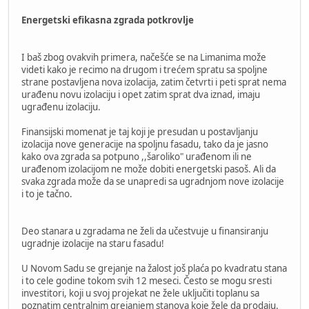
Energetski efikasna zgrada potkrovlje
I baš zbog ovakvih primera, načešće se na Limanima može
videti kako je recimo na drugom i trećem spratu sa spoljne
strane postavljena nova izolacija, zatim četvrti i peti sprat nema
urađenu novu izolaciju i opet zatim sprat dva iznad, imaju
ugrađenu izolaciju.
Finansijski momenat je taj koji je presudan u postavljanju
izolacija nove generacije na spoljnu fasadu, tako da je jasno
kako ova zgrada sa potpuno ,,šaroliko" urađenom ili ne
urađenom izolacijom ne može dobiti energetski pasoš. Ali da
svaka zgrada može da se unapredi sa ugradnjom nove izolacije
i to je tačno.
Deo stanara u zgradama ne želi da učestvuje u finansiranju
ugradnje izolacije na staru fasadu!
U Novom Sadu se grejanje na žalost još plaća po kvadratu stana
i to cele godine tokom svih 12 meseci. Često se mogu sresti
investitori, koji u svoj projekat ne žele uključiti toplanu sa
poznatim centralnim grejanjem stanova koje žele da prodaju.