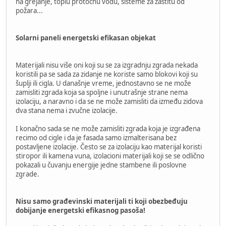
na grejanje, toplu protočnu vodu, sisteme za zaštitu od
požara...
Solarni paneli energetski efikasan objekat
Materijali nisu više oni koji su se za izgradnju zgrada nekada
koristili pa se sada za zidanje ne koriste samo blokovi koji su
šuplji ili cigla. U današnje vreme, jednostavno se ne može
zamisliti zgrada koja sa spoljne i unutrašnje strane nema
izolaciju, a naravno i da se ne može zamisliti da između zidova
dva stana nema i zvučne izolacije.
I konačno sada se ne može zamisliti zgrada koja je izgrađena
recimo od cigle i da je fasada samo izmalterisana bez
postavljene izolacije. Često se za izolaciju kao materijal koristi
stiropor ili kamena vuna, izolacioni materijali koji se se odlično
pokazali u čuvanju energije jedne stambene ili poslovne
zgrade.
Nisu samo građevinski materijali ti koji obezbeđuju
dobijanje energetski efikasnog pasoša!