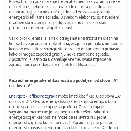
Pored brojnih dozvola koje treba obezbediti za izgradnju neke
nekretnine, neko ko kreće u izgradnju mora posedovati i
elaborat, koji je na neki način jedna od dozvola za gradnju
energetski efikasne zgrade. U svakom elaboratu su navedeni
građevinski materijali koji odgovaraju novim zakonskim
propisima o energetskoj efikasnosti.
Veliki broj klijenata, ali i neki od agenata na tržištu nekretnina
koji se bave prodajom nekretnina, znaju biti pomalo iznenađeni
kada od investitora saznaju šta je sve od dokumenata pribavio,
kako bi mogao započeti gradnju neke stambene zgrade.
Apsolutno je jasno da u današnje vreme, svaka izgrađena
zgrada mora posedovati energetsku efikasnost.
Razredi energetske efikasnosti su podeljeni od slova ,,A"
do slova ,,G"
Energetski efikasna zgrada
može imati klasifikaciju od slova ,,A"
do slova ,,G". Ovo su energetski razredi koji određuju u koju
grupu spada zgrada koja je sagrađena. Zgrada koja je
sagrađena znatno ranije pre nego su donešeni zakoni o
energetskoj efikasnosti ne može da se uvrsti ni u jednu
energetsku grupu koju smo naveli. Zgrada koja ne poseduje
energetski pasoš i nijednu od ovih klasifikacija ne može dobiti