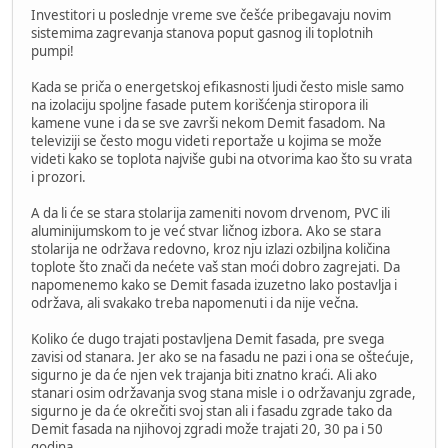
Investitori u poslednje vreme sve češće pribegavaju novim
sistemima zagrevanja stanova poput gasnog ili toplotnih
pumpi!
Kada se priča o energetskoj efikasnosti ljudi često misle samo
na izolaciju spoljne fasade putem korišćenja stiropora ili
kamene vune i da se sve završi nekom Demit fasadom. Na
televiziji se često mogu videti reportaže u kojima se može
videti kako se toplota najviše gubi na otvorima kao što su vrata
i prozori.
A da li će se stara stolarija zameniti novom drvenom, PVC ili
aluminijumskom to je već stvar ličnog izbora. Ako se stara
stolarija ne održava redovno, kroz nju izlazi ozbiljna količina
toplote što znači da nećete vaš stan moći dobro zagrejati. Da
napomenemo kako se Demit fasada izuzetno lako postavlja i
održava, ali svakako treba napomenuti i da nije večna.
Koliko će dugo trajati postavljena Demit fasada, pre svega
zavisi od stanara. Jer ako se na fasadu ne pazi i ona se oštećuje,
sigurno je da će njen vek trajanja biti znatno kraći. Ali ako
stanari osim održavanja svog stana misle i o održavanju zgrade,
sigurno je da će okrečiti svoj stan ali i fasadu zgrade tako da
Demit fasada na njihovoj zgradi može trajati 20, 30 pa i 50
godina.