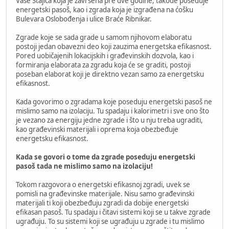
Vase Stajića koja je završena pre dve godine, takođe poseduje
energetski pasoš, kao i zgrada koja je izgrađena na ćošku
Bulevara Oslobođenja i ulice Braće Ribnikar.
Zgrade koje se sada grade u samom njihovom elaboratu
postoji jedan obavezni deo koji zauzima energetska efikasnost.
Pored uobičajenih lokacijskih i građevinskih dozvola, kao i
formiranja elaborata za zgradu koja će se graditi, postoji
poseban elaborat koji je direktno vezan samo za energetsku
efikasnost.
Kada govorimo o zgradama koje poseduju energetski pasoš ne
mislimo samo na izolaciju. Tu spadaju i kalorimetri i sve ono što
je vezano za energiju jedne zgrade i što u nju treba ugraditi,
kao građevinski materijali i oprema koja obezbeđuje
energetsku efikasnost.
Kada se govori o tome da zgrade poseduju energetski
pasoš tada ne mislimo samo na izolaciju!
Tokom razgovora o energetski efikasnoj zgradi, uvek se
pomisli na građevinske materijale. Nisu samo građevinski
materijali ti koji obezbeđuju zgradi da dobije energetski
efikasan pasoš. Tu spadaju i čitavi sistemi koji se u takve zgrade
ugrađuju. To su sistemi koji se ugrađuju u zgrade i tu mislimo