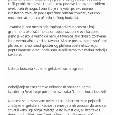
rešili problem odlaska toplote kroz podove i naravno problem
uvek hladnih nogu. I ono što je i najvažnije, ako imamo
kvalitetno izolovan pod i sprečimo odlazak toplote, sigurno
možemo računati na uštedu kućnog budžeta.
Tavanica je isto mesto gde toplota odlazi iz prostora koji
grejemo, a ako kažemo da se topao vazduh kreće ka gore,
jasno je koliko je važno da nam je tavanica jako dobro izolavana,
kao i eventualni otvori ka tavanu. Ako se postavi samo spušteni
plafon, a nismo iznad spuštenog plafona postavili izolaciju
poput kamene vune, onda smo uradili samo minimalnu izolaciju
tavanice.
Usteda budzeta kod energetski efikasne zgrade
Poboljšanjem energetske efikasnosti obezbeđujemo
kvalitetniji život svoje porodice i svakako štedimo kućni budžet!
Nadamo se da smo vam ovim tekstom barem malo pojasnili
značaj energetske efikasnosti i energetskih pasoša i da smo svi
shvatili kako ugradnja izolacije jeste investicija, ali isto tako i
doprinos kvalitetnijem životu ukućana i ništa manje važno,