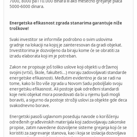
7000, 8000 pa i 10.000 dinara ili ako mesečno grejanje plaća
5000-6000 dinara.
Energetska efikasnost zgrada stanarima garantuje niže
troškove!
Svaki investitor se informiše podrobno o svim uslovima
gradnje na lokaciji na kojoj je zainteresovan da gradi objekat.
Investitorima je dozvoljeno da biraju kome će se obratiti za
izradu elaborata koji im je potreban.
Zakon ne propisuje još toliko uslove koji objekti u državnoj
svojini (vrtići, škole, fakulteti...) moraju zadovoljavati standarde
energetske efikasnosti. Međutim evidentno je da se radi na
tome, kako bi što više zgrada u Novom Sadu poboljšalo svoju
energetsku efikasnost. Ali postoje ipak određeni standardi
koje neki objekat mora posedovati da bi u njemu ljudi mogli
boraviti, a sigurno da postoje strožiji uslovi za objekte gde deca
svakodnevno borave.
Energetski pasoši uglavnom poseduju navode o korišćenju
određenih građevinskih materijala koji zadovoljavaju zakonske
propise, zatim navedene dozvoljene sisteme grejanja koji će se
koristiti za zagrevanje stanova, kao i koja se izolacija dozvoljava