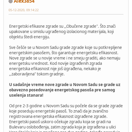
Alex3854
05-12-2020, 09:14:22
Energetski efikasne zgrade su ,,Obučene zgrade". Što znači
upakovane u smislu ugrađenog izolacionog materijala, koji
objektu štedi energiju.
Sve češće se u Novom Sadu grade zgrade koje su potkrepljene
energetskim pasošem, što garantuje energetsku efikasnost.
Nove zgrade se u novije vreme i ne smeju graditi, ako nemaju
energetsku vrednost. Kod novije izgrađenih zgrada
energetska efikasnost nije još izgrađena, nekako je
,,zaboravljena" tokom gradnje.
U sadašnje vreme nove zgrade u Novom Sadu se grade uz
obavezno posedovanje energetskog pasoša pre samog
uselenja stanara!
Od pre 2-3 godine u Novom Sadu su počele da se grade zgrade
koje poseduju energetski pasoš. To znači da je zvanično
registrovana energetska efikasnost izgrađene zgrade.
Energetski pasoš uskoro očekuje zgradu koja se gradi na
Bulevaru oslobođenja, zatim zgrada koja je izgrađena u ulici