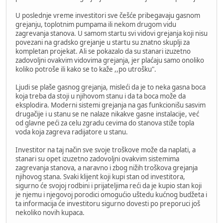
U poslednje vreme investitori sve češće pribegavaju gasnom
grejanju, toplotnim pumpama ili nekom drugom vidu
zagrevanja stanova. U samom startu svi vidovi grejanja koji nisu
povezani na gradsko grejanje u startu su znatno skuplji za
kompletan projekat. Ali se pokazalo da su stanari izuzetno
zadovoljni ovakvim vidovima grejanja, jer plaćaju samo onoliko
koliko potroše ili kako se to kaže ,,po utrošku".
Ljudi se plaše gasnog grejanja, misleći da je to neka gasna boca
koja treba da stoji u njihovom stanu i da ta boca može da
eksplodira. Moderni sistemi grejanja na gas funkcionišu sasvim
drugačije i u stanu se ne nalaze nikakve gasne instalacije, već
od glavne peći za celu zgradu cevima do stanova stiže topla
voda koja zagreva radijatore u stanu.
Investitor na taj način sve svoje troškove može da naplati, a
stanari su opet izuzetno zadovoljni ovakvim sistemima
zagrevanja stanova, a naravno i zbog nižih troškova grejanja
njihovog stana. Svaki klijent koji kupi stan od investitora,
sigurno će svojoj rodbini i prijateljima reći da je kupio stan koji
je njemu i njegovoj porodici omogućio uštedu kućnog budžeta i
ta informacija će investitoru sigurno dovesti po preporuci još
nekoliko novih kupaca.