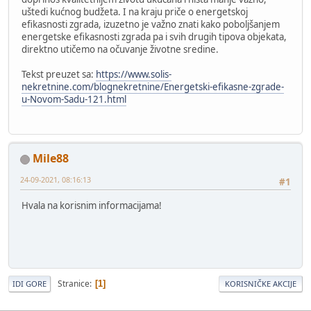
uštedi kućnog budžeta. I na kraju priče o energetskoj
efikasnosti zgrada, izuzetno je važno znati kako poboljšanjem
energetske efikasnosti zgrada pa i svih drugih tipova objekata,
direktno utičemo na očuvanje životne sredine.
Tekst preuzet sa:
https://www.solis-
nekretnine.com/blognekretnine/Energetski-efikasne-zgrade-
u-Novom-Sadu-121.html
Mile88
24-09-2021, 08:16:13
#1
Hvala na korisnim informacijama!
Stranice
1
IDI GORE
KORISNIČKE AKCIJE