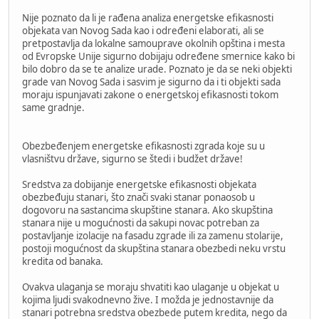
Nije poznato da li je rađena analiza energetske efikasnosti
objekata van Novog Sada kao i određeni elaborati, ali se
pretpostavlja da lokalne samouprave okolnih opština i mesta
od Evropske Unije sigurno dobijaju određene smernice kako bi
bilo dobro da se te analize urade. Poznato je da se neki objekti
grade van Novog Sada i sasvim je sigurno da i ti objekti sada
moraju ispunjavati zakone o energetskoj efikasnosti tokom
same gradnje.
Obezbeđenjem energetske efikasnosti zgrada koje su u
vlasništvu države, sigurno se štedi i budžet države!
Sredstva za dobijanje energetske efikasnosti objekata
obezbeđuju stanari, što znači svaki stanar ponaosob u
dogovoru na sastancima skupštine stanara. Ako skupština
stanara nije u mogućnosti da sakupi novac potreban za
postavljanje izolacije na fasadu zgrade ili za zamenu stolarije,
postoji mogućnost da skupština stanara obezbedi neku vrstu
kredita od banaka.
Ovakva ulaganja se moraju shvatiti kao ulaganje u objekat u
kojima ljudi svakodnevno žive. I možda je jednostavnije da
stanari potrebna sredstva obezbede putem kredita, nego da