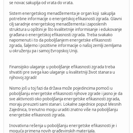
se novac sakuplja od vrata do vrata.
Sistem energetskog menadžementa je organ koji sakuplja
potrebne informacije o energetskoj efikasnosti zgrada. Glavni
cilj saradnje energetskog menadžementa i zaposlenih
struktura u opštini je što kvalitetnije informisanje i edukovanje
građana o energetskoj efikasnosti zgrada. Treba svakako
napomenuti i to da poboljšanjem energetske efikasnosti
zgrada, šaljemo i pozitivne informacije o našoj zemlji zemljama
u okruženju pa i samoj Evropskoj Uniji.
Finansijsko ulaganje u poboljšanje efikasnosti zgrada treba
shvatiti pre svega kao ulaganje u kvalitetniji život stanara u
njihovoj zgradi!
Nismo još u toj fazi da država može pojedincima pomoći u
poboljšanju energetske efikasnosti njihove zgrade i jasno je da
sve aktivnosti oko poboljšanja energetske efikasnosti zgrada,
moraju preuzeti sami stanari. Lokalne zajednice poput Mesnih
Zajednica, trenutno mogu uraditi znatno više na poboljšanju
energetske efikasnosti zgrada.
Inovativna rešenja u poboljšanju energetske efikasnosti je i
moguća primena novih građevinskih materijala.