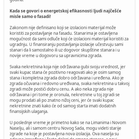
Kada se govori o energetskoj efikasnosti ljudi najčešće
misle samo o fasadi!
Zakonom nije definisano koji se izolacioni materijal može
koristiti za postavljanje na fasadu. Stanarima je ostavljena
mogućnost da sami odluče koji će izolacioni materijal koristiti za
ugradnju. U finansiranju postavljanja izolacije učestvuju sami
stanari da li samostalno ili uz dogovor skupštine stanara i u
novije vreme u dogovoru sa upravnicima zgrada.
Svaka nekretnina koja nije održavana gubi svoju vrednost, jer
svaki kupac stana će pozitivno reagovati ako je osim samog
stana i kompletna zgrada dobro održavana i uređena. Ako je
zgrada očuvana i redovno uređivana, svaka nekretnina u takvoj
zgradi može postići dobru cenu. A ako neka zgrada nije
održavana i pri tome je oronula, nekretnine u toj zgradi se
mogu prodati ali po znatno nižoj ceni, jer će svaki kupac
nekretnine znati kako će od samog starta imati dodatnih
finansijskih ulaganja.
U poslednje vreme je primetno kako se na Limanima i Novom
Naselju, ali i samom centru Novog Sada, mogu videti starije
zgrade na koje je postavljena nova izolacija. Ova naselja su