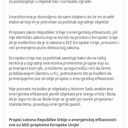
za postavljanje u objekat kao i na fasadu zgrade.
Investitorima je dozvoljeno da sami odaberu ko će im izraditi
elaborat koji im je potreban za početak izgradnje objekta!
Propisani zakon Republike Srbije o energetskoj efikasnosti, još
nije identičan zakonu koji se koristi na prostoru Evropske Unije.
Ali je evidentno da je iz zakona o EEZ Evropske Unije, preuzeto i
već primenjeno puno delova tog zakona.
Evropska Unija nas za početak savetuje kako da na našoj
teritoriji u izgradnji nekretnina primenimo propise koji su
primenjeni kod njih, a možemo sa sigurnošću reći da ćemo
približavanjem članstvu u EU, jednostavno biti prinuđeni da
primenjujemo sve strožije propise o energestkoj efikasnosti.
Nije poznato na koliko je objekata u Novom Sadu analizirana
energetska efikasnost javnih objekata pre svega vrtića i škola.
Ali je sigurno da se škole koje se grade po novim propisima i
standardima, poseduju energetski pasoš.
Propisi zakona Republike Srbije o energetskoj efikasnosti
sve su bliži propisima Evropske Unije!