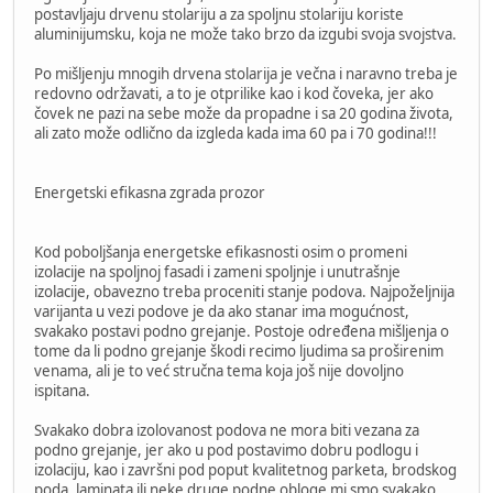
postavljaju drvenu stolariju a za spoljnu stolariju koriste
aluminijumsku, koja ne može tako brzo da izgubi svoja svojstva.
Po mišljenju mnogih drvena stolarija je večna i naravno treba je
redovno održavati, a to je otprilike kao i kod čoveka, jer ako
čovek ne pazi na sebe može da propadne i sa 20 godina života,
ali zato može odlično da izgleda kada ima 60 pa i 70 godina!!!
Energetski efikasna zgrada prozor
Kod poboljšanja energetske efikasnosti osim o promeni
izolacije na spoljnoj fasadi i zameni spoljnje i unutrašnje
izolacije, obavezno treba proceniti stanje podova. Najpoželjnija
varijanta u vezi podove je da ako stanar ima mogućnost,
svakako postavi podno grejanje. Postoje određena mišljenja o
tome da li podno grejanje škodi recimo ljudima sa proširenim
venama, ali je to već stručna tema koja još nije dovoljno
ispitana.
Svakako dobra izolovanost podova ne mora biti vezana za
podno grejanje, jer ako u pod postavimo dobru podlogu i
izolaciju, kao i završni pod poput kvalitetnog parketa, brodskog
poda, laminata ili neke druge podne obloge mi smo svakako