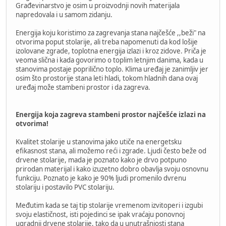
Građevinarstvo je osim u proizvodnji novih materijala
napredovala i u samom zidanju.
Energija koju koristimo za zagrevanja stana najčešće ,,beži" na
otvorima poput stolarije, ali treba napomenuti da kod lošije
izolovane zgrade, toplotna energija izlazi i kroz zidove. Priča je
veoma slična i kada govorimo o toplim letnjim danima, kada u
stanovima postaje poprilično toplo. Klima uređaj je zanimljiv jer
osim što prostorije stana leti hladi, tokom hladnih dana ovaj
uređaj može stambeni prostor i da zagreva.
Energija koja zagreva stambeni prostor najčešće izlazi na
otvorima!
Kvalitet stolarije u stanovima jako utiče na energetsku
efikasnost stana, ali možemo reći i zgrade. Ljudi često beže od
drvene stolarije, mada je poznato kako je drvo potpuno
prirodan materijal i kako izuzetno dobro obavlja svoju osnovnu
funkciju. Poznato je kako je 90% ljudi promenilo dvrenu
stolariju i postavilo PVC stolariju.
Međutim kada se taj tip stolarije vremenom izvitoperi i izgubi
svoju elastičnost, isti pojedinci se ipak vraćaju ponovnoj
ugradnji drvene stolarije, tako da u unutrašnjosti stana