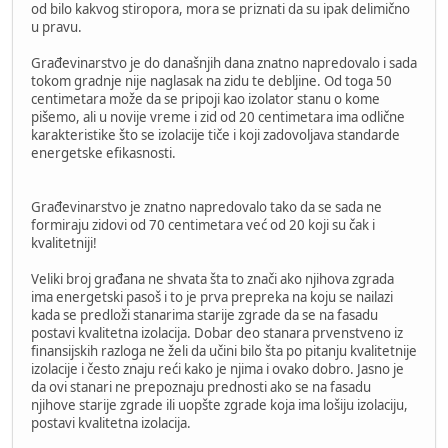
od bilo kakvog stiropora, mora se priznati da su ipak delimično
u pravu.
Građevinarstvo je do današnjih dana znatno napredovalo i sada
tokom gradnje nije naglasak na zidu te debljine. Od toga 50
centimetara može da se pripoji kao izolator stanu o kome
pišemo, ali u novije vreme i zid od 20 centimetara ima odlične
karakteristike što se izolacije tiče i koji zadovoljava standarde
energetske efikasnosti.
Građevinarstvo je znatno napredovalo tako da se sada ne
formiraju zidovi od 70 centimetara već od 20 koji su čak i
kvalitetniji!
Veliki broj građana ne shvata šta to znači ako njihova zgrada
ima energetski pasoš i to je prva prepreka na koju se nailazi
kada se predloži stanarima starije zgrade da se na fasadu
postavi kvalitetna izolacija. Dobar deo stanara prvenstveno iz
finansijskih razloga ne želi da učini bilo šta po pitanju kvalitetnije
izolacije i često znaju reći kako je njima i ovako dobro. Jasno je
da ovi stanari ne prepoznaju prednosti ako se na fasadu
njihove starije zgrade ili uopšte zgrade koja ima lošiju izolaciju,
postavi kvalitetna izolacija.