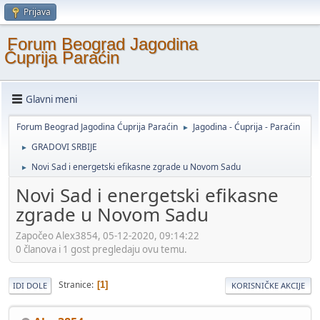
Prijava
Forum Beograd Jagodina
Ćuprija Paraćin
Glavni meni
Forum Beograd Jagodina Ćuprija Paraćin
Jagodina - Ćuprija - Paraćin
►
GRADOVI SRBIJE
►
Novi Sad i energetski efikasne zgrade u Novom Sadu
►
Novi Sad i energetski efikasne
zgrade u Novom Sadu
Započeo Alex3854, 05-12-2020, 09:14:22
0 članova i 1 gost pregledaju ovu temu.
Stranice
1
IDI DOLE
KORISNIČKE AKCIJE