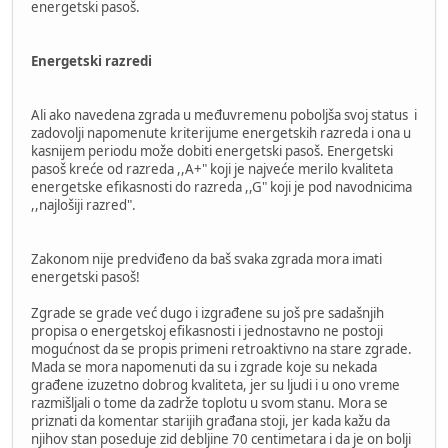
energetski pasoš.
Energetski razredi
Ali ako navedena zgrada u međuvremenu poboljša svoj status i
zadovolji napomenute kriterijume energetskih razreda i ona u
kasnijem periodu može dobiti energetski pasoš. Energetski
pasoš kreće od razreda ,,A+" koji je najveće merilo kvaliteta
energetske efikasnosti do razreda ,,G" koji je pod navodnicima
,,najlošiji razred".
Zakonom nije predviđeno da baš svaka zgrada mora imati
energetski pasoš!
Zgrade se grade već dugo i izgrađene su još pre sadašnjih
propisa o energetskoj efikasnosti i jednostavno ne postoji
mogućnost da se propis primeni retroaktivno na stare zgrade.
Mada se mora napomenuti da su i zgrade koje su nekada
građene izuzetno dobrog kvaliteta, jer su ljudi i u ono vreme
razmišljali o tome da zadrže toplotu u svom stanu. Mora se
priznati da komentar starijih građana stoji, jer kada kažu da
njihov stan poseduje zid debljine 70 centimetara i da je on bolji