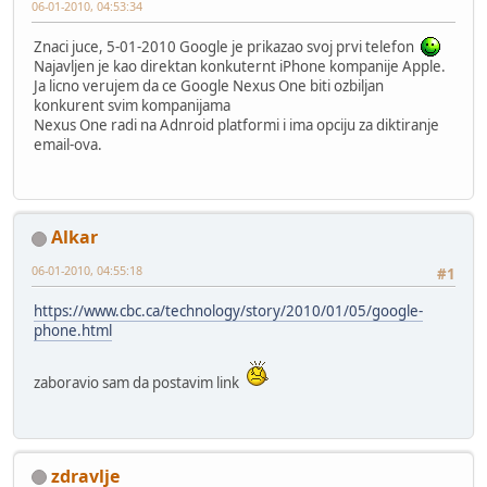
06-01-2010, 04:53:34
Znaci juce, 5-01-2010 Google je prikazao svoj prvi telefon
Najavljen je kao direktan konkuternt iPhone kompanije Apple.
Ja licno verujem da ce Google Nexus One biti ozbiljan
konkurent svim kompanijama
Nexus One radi na Adnroid platformi i ima opciju za diktiranje
email-ova.
Alkar
06-01-2010, 04:55:18
#1
https://www.cbc.ca/technology/story/2010/01/05/google-
phone.html
zaboravio sam da postavim link
zdravlje