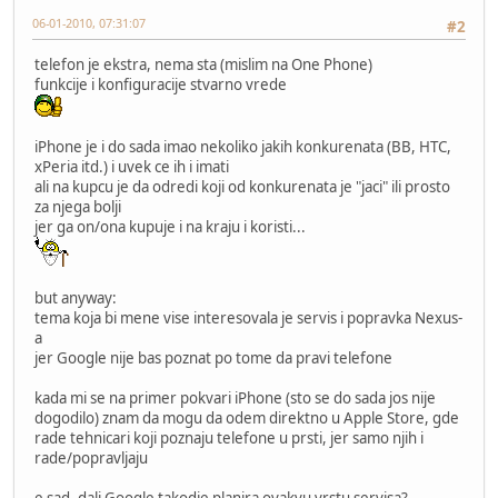
06-01-2010, 07:31:07
#2
telefon je ekstra, nema sta (mislim na One Phone)
funkcije i konfiguracije stvarno vrede
iPhone je i do sada imao nekoliko jakih konkurenata (BB, HTC,
xPeria itd.) i uvek ce ih i imati
ali na kupcu je da odredi koji od konkurenata je "jaci" ili prosto
za njega bolji
jer ga on/ona kupuje i na kraju i koristi...
but anyway:
tema koja bi mene vise interesovala je servis i popravka Nexus-
a
jer Google nije bas poznat po tome da pravi telefone
kada mi se na primer pokvari iPhone (sto se do sada jos nije
dogodilo) znam da mogu da odem direktno u Apple Store, gde
rade tehnicari koji poznaju telefone u prsti, jer samo njih i
rade/popravljaju