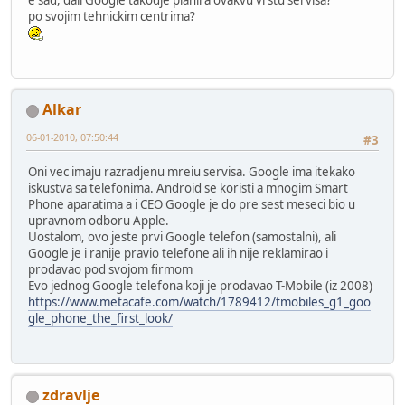
e sad, dali Google takodje planira ovakvu vrstu servisa?
po svojim tehnickim centrima?
Alkar
06-01-2010, 07:50:44
#3
Oni vec imaju razradjenu mreiu servisa. Google ima itekako
iskustva sa telefonima. Android se koristi a mnogim Smart
Phone aparatima a i CEO Google je do pre sest meseci bio u
upravnom odboru Apple.
Uostalom, ovo jeste prvi Google telefon (samostalni), ali
Google je i ranije pravio telefone ali ih nije reklamirao i
prodavao pod svojom firmom
Evo jednog Google telefona koji je prodavao T-Mobile (iz 2008)
https://www.metacafe.com/watch/1789412/tmobiles_g1_goo
gle_phone_the_first_look/
zdravlje