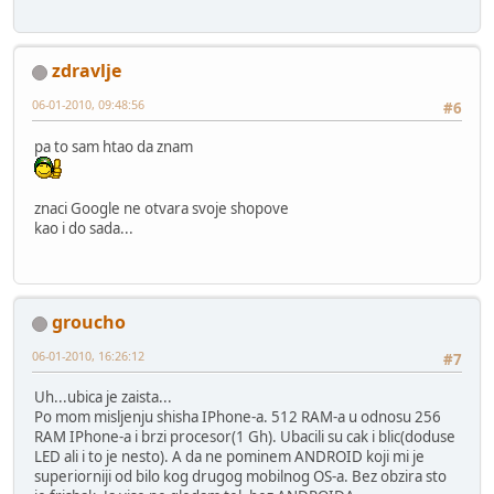
zdravlje
06-01-2010, 09:48:56
#6
pa to sam htao da znam
znaci Google ne otvara svoje shopove
kao i do sada...
groucho
06-01-2010, 16:26:12
#7
Uh...ubica je zaista...
Po mom misljenju shisha IPhone-a. 512 RAM-a u odnosu 256
RAM IPhone-a i brzi procesor(1 Gh). Ubacili su cak i blic(doduse
LED ali i to je nesto). A da ne pominem ANDROID koji mi je
superiorniji od bilo kog drugog mobilnog OS-a. Bez obzira sto