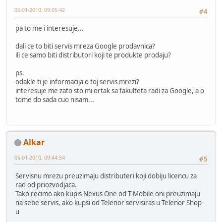
06-01-2010, 09:05:42
#4
pa to me i interesuje...
dali ce to biti servis mreza Google prodavnica?
ili ce samo biti distributori koji te produkte prodaju?
ps.
odakle ti je informacija o toj servis mrezi?
interesuje me zato sto mi ortak sa fakulteta radi za Google, a o
tome do sada cuo nisam...
Alkar
06-01-2010, 09:44:54
#5
Servisnu mrezu preuzimaju distributeri koji dobiju licencu za
rad od priozvodjaca.
Tako recimo ako kupis Nexus One od T-Mobile oni preuzimaju
na sebe servis, ako kupsi od Telenor servisiras u Telenor Shop-
u