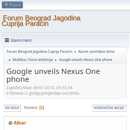
Prijava
Forum Beograd Jagodina
Ćuprija Paraćin
Glavni meni
Forum Beograd Jagodina Ćuprija Paraćin
Razne zanimljive teme
►
Mobilna i Fixna telefonija
Google unveils Nexus One phone
►
►
Google unveils Nexus One
phone
Započeo Alkar, 06-01-2010, 04:53:34
0 članova i 2 gostiju pregledaju ovu temu.
Stranice
1
IDI DOLE
KORISNIČKE AKCIJE
Alkar