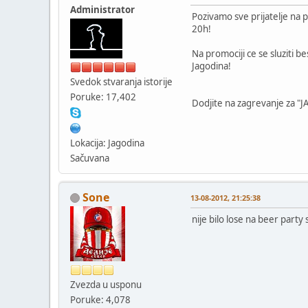
Administrator
Pozivamo sve prijatelje na 
20h!
Na promociji ce se sluziti b
Jagodina!
Svedok stvaranja istorije
Poruke: 17,402
Dodjite na zagrevanje za "J
Lokacija: Jagodina
Sačuvana
Sone
13-08-2012, 21:25:38
nije bilo lose na beer part
Zvezda u usponu
Poruke: 4,078