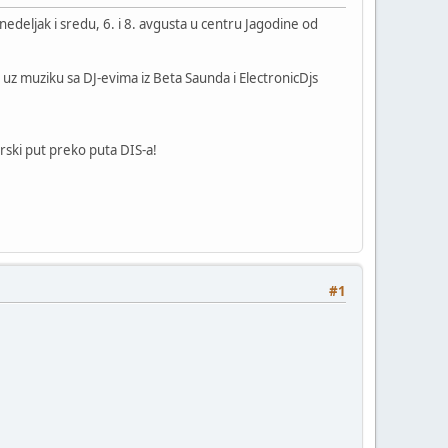
edeljak i sredu, 6. i 8. avgusta u centru Jagodine od
o uz muziku sa DJ-evima iz Beta Saunda i ElectronicDjs
rski put preko puta DIS-a!
#1