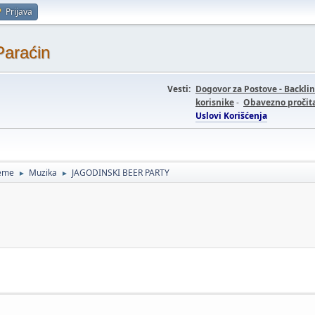
Prijava
Paraćin
Vesti:
Dogovor za Postove - Backli
korisnike
-
Obavezno pročita
Uslovi Korišćenja
teme
Muzika
JAGODINSKI BEER PARTY
►
►