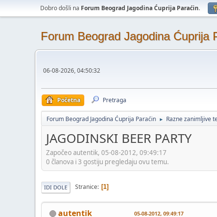
Dobro došli na
Forum Beograd Jagodina Ćuprija Paraćin
.
Forum Beograd Jagodina Ćuprija 
06-08-2026, 04:50:32
Početna
Pretraga
Forum Beograd Jagodina Ćuprija Paraćin
Razne zanimljive 
►
JAGODINSKI BEER PARTY
Započeo autentik, 05-08-2012, 09:49:17
0 članova i 3 gostiju pregledaju ovu temu.
Stranice
1
IDI DOLE
autentik
05-08-2012, 09:49:17