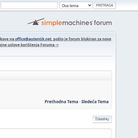
nkove na
office@autentik.net
, pošto je forum blokiran za nove
jne uslove korišćenja Foruma ->
Prethodna Tema
-
Sledeća Tema
ŠTAMPAJ