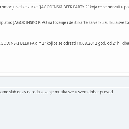
promociju velike zurke "JAGODINSKI BEER PARTY 2" koja ce se odrzati u pon
esplatno JAGODINSKO PIVO na tocenje i deliti karte za veliku zurku a sve t
AGODINSKI BEER PARTY 2" koji ce se odrzati 10.08.2012 god. od 21h, Riba
y samo slab odziv naroda zezanje muzika sve u svem dobar provod