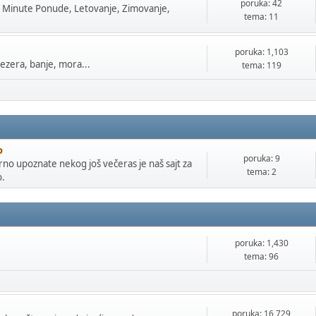
poruka: 42
t Minute Ponude, Letovanje, Zimovanje,
tema: 11
poruka: 1,103
jezera, banje, mora...
tema: 119
o
poruka: 9
arno upoznate nekog još večeras je naš sajt za
tema: 2
o.
poruka: 1,430
tema: 96
poruka: 16,729