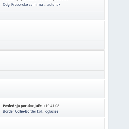
Odg: Preporuke za mirna ...
autentik
Poslednja poruka:
juče
u 10:41:08
Border Collie-Border kol...
oglasise