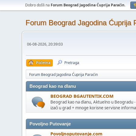
Dobro došli na
Forum Beograd Jagodina Ćuprija Paraćin
.
Forum Beograd Jagodina Ćuprija 
06-08-2026, 20:39:03
Početna
Pretraga
Forum Beograd Jagodina Ćuprija Paraćin
Beograd kao na dlanu
BEOGRAD BGAUTENTIK.COM
Beograd kao na dlanu, Aktuelno u Beogradu -
izaći u grad + mnoge korisne servisne informa
Povoljno Putovanje
Povoljnoputovanje.com