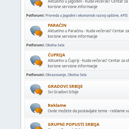
Aktuelno u Jagodini - Kuda večeras? Centar za
korisne servisne informacije
Potforumi
Privreda u Jagodini i ekonomski razvoj opštine
APIS
PARAĆIN
Aktuelno u Paraćinu - Kuda večeras? Centar z
korisne servisne informacije
Potforumi
Okolna Sela
ĆUPRIJA
Aktuelno u Ćupriji - Kuda večeras? Centar za 
korisne servisne informacije
Potforumi
Obrazovanje
Okolna Sela
GRADOVI SRBIJE
Svi Gradovi Srbije
Reklame
Ovde možete da postavljate teme - reklame vaš
GRUPNI POPUSTI SRBIJA