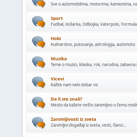
Sve o automobilima, motorima, kamionima, na
Sport
Fudbal, Košarka, Odbojka, Vaterpolo, Formula 1
Hobi
Kulinarstvo, putovanja, astrologija, automoto
Muzika
Teme o muzici, klasika, rok, narodna, zabavna i
Vicevi
Kažite nam neki dobar vic
Da li ste znali?
Mesto da kažete nešto zanimljivo o čemu mislite
Zanimljivosti iz sveta
Zanimljivi događaji iz sveta, vesti, članci...