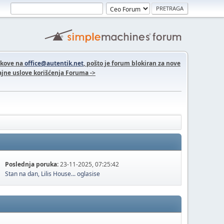
nkove na
office@autentik.net
, pošto je forum blokiran za nove
jne uslove korišćenja Foruma ->
Poslednja poruka:
23-11-2025, 07:25:42
Stan na dan, Lilis House...
oglasise