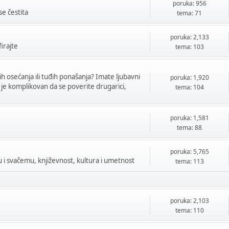
poruka: 956
se čestita
tema: 71
poruka: 2,133
firajte
tema: 103
h osećanja ili tuđih ponašanja? Imate ljubavni
poruka: 1,920
 je komplikovan da se poverite drugarici,
tema: 104
poruka: 1,581
tema: 88
poruka: 5,765
mu i svačemu, književnost, kultura i umetnost
tema: 113
poruka: 2,103
tema: 110