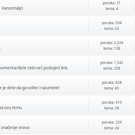
poruka: 31
, Vanzemaljci
tema: 4
poruka: 204
tema: 23
poruka: 2,334
.
tema: 128
poruka: 1,542
okomentarišete neki već postojeći link.
tema: 258
poruka: 828
e je dete da ga volite i razumete!
tema: 45
poruka: 410
o za ovu temu
tema: 39
poruka: 259
 i značenje snova
tema: 24