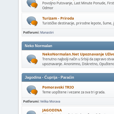
Povoljno Putovanje, Last Minute Ponude, Firs
Odmor
Turizam - Priroda
Turističke destinacije, prirodne lepote, šume, 
Potforumi
Manastiri
Neko Normalan
NekoNormalan.Net Upoznavanje Uživ
Trenutno najbolji način u Srbiji da zapravo stv
upoznavanje. Anonimno, Diskretno, Opušten
Jagodina - Ćuprija - Paraćin
Pomoravski TRIO
Teme uopštene i vezane za sva tri grada.
Potforumi
Velika Morava
JAGODINA