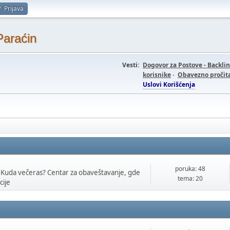
Prijava
Paraćin
Vesti:
Dogovor za Postove - Backli
korisnike
-
Obavezno pročita
Uslovi Korišćenja
poruka: 48
 Kuda večeras? Centar za obaveštavanje, gde
tema: 20
cije