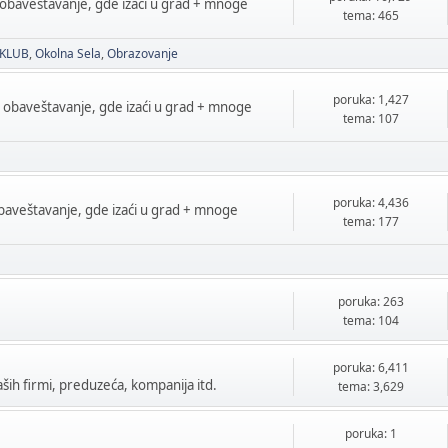
 obaveštavanje, gde izaći u grad + mnoge
tema: 465
 KLUB
Okolna Sela
Obrazovanje
poruka: 1,427
a obaveštavanje, gde izaći u grad + mnoge
tema: 107
poruka: 4,436
obaveštavanje, gde izaći u grad + mnoge
tema: 177
poruka: 263
tema: 104
poruka: 6,411
ih firmi, preduzeća, kompanija itd.
tema: 3,629
poruka: 1