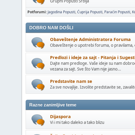
Grupni Popusti Srbija
Potforumi
Jagodina Popusti
Ćuprija Popusti
Paraćin Popusti
K
DOBRO NAM DOŠLI
Obaveštenje Administratora Foruma
Obaveštenje o upotrebi foruma, o pravilama, 
Predlozi i ideje za sajt - Pitanja i Sugest
Dajte nam predloge. Vaše ideje su nam dobrod
vezana za sajt. Sve što Vam nije jasno...
Predstavite nam se
Za sve novajlije. Izvolite predstavite se, zavalit
Razne zanimljive teme
Dijaspora
Vi i mi tako daleko a tako blizu