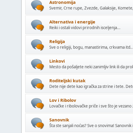
Astronomija
Svemir, Crne rupe, Zvezde, Galaksije, Komete
Alternativa i energije
Reiki i ostali vidovi prirodnih isceljenja...
Religija
Sve o religiji, bogu, manastirima, crkvama itd..
Linkovi
Mesto da pošaljete neki zanimljiv link ili da pr
Roditeljski kutak
Dete nije dete kao igračka za strine i tete. Det
Lov i Ribolov
Lovačke i ribolovačke priče i sve što je vezan
Sanovnik
Šta ste sanjali noćas? Sve o snovima! Sanovnik