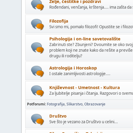
Želje, čestitke i pozdravi
Rođendani, venčanja, krštenja.... ima zašta da 
Filozofija
Svi smo mi, pomalo filozofi! Opustite se i filozo
Psihologija i on-line savetovalište
Zabrinuti ste? Zbunjeni? Dvoumite se oko svoji
problem koji ne znate kako da rešite a previše
drugu ili roditelju?
Astrologija i Horoskop
I ostale zanimljivosti astrologije....
Književnost - Umetnost - Kultura
Za ljubitelje pisanja i čitanja. Razgovori o sve
Potforumi
Fotografija
Slikarstvo
Obrazovanje
Društvo
Sve što je vezano za Društvo u celini...