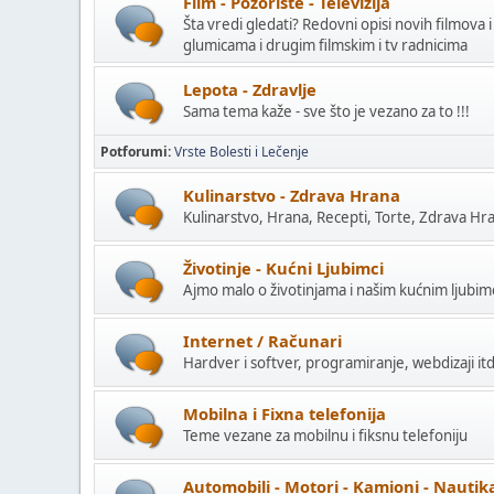
Film - Pozorište - Televizija
Šta vredi gledati? Redovni opisi novih filmova i
glumicama i drugim filmskim i tv radnicima
Lepota - Zdravlje
Sama tema kaže - sve što je vezano za to !!!
Potforumi
Vrste Bolesti i Lečenje
Kulinarstvo - Zdrava Hrana
Kulinarstvo, Hrana, Recepti, Torte, Zdrava Hra
Životinje - Kućni Ljubimci
Ajmo malo o životinjama i našim kućnim ljubi
Internet / Računari
Hardver i softver, programiranje, webdizaji itd
Mobilna i Fixna telefonija
Teme vezane za mobilnu i fiksnu telefoniju
Automobili - Motori - Kamioni - Nautik