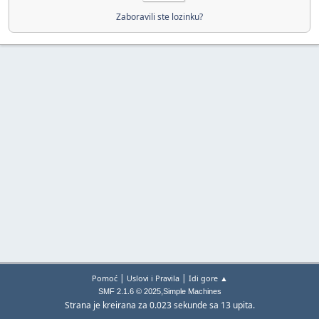
Zaboravili ste lozinku?
|
|
Pomoć
Uslovi i Pravila
Idi gore ▲
,
SMF 2.1.6 © 2025
Simple Machines
Strana je kreirana za 0.023 sekunde sa 13 upita.