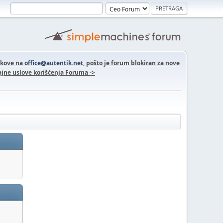
nkove na
office@autentik.net
, pošto je forum blokiran za nove
jne uslove korišćenja Foruma ->