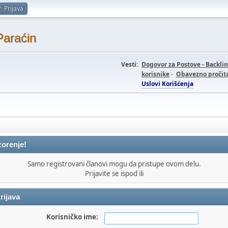
Prijava
Paraćin
Vesti:
Dogovor za Postove - Backli
korisnike
-
Obavezno pročita
Uslovi Korišćenja
orenje!
Samo registrovani članovi mogu da pristupe ovom delu.
Prijavite se ispod ili
rijava
Korisničko ime: