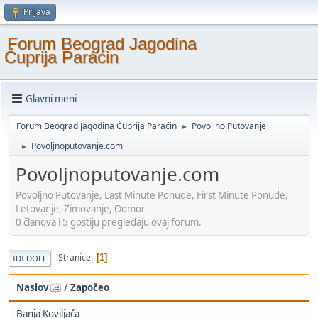
Prijava
Forum Beograd Jagodina
Ćuprija Paraćin
Glavni meni
Forum Beograd Jagodina Ćuprija Paraćin
Povoljno Putovanje
►
Povoljnoputovanje.com
►
Povoljnoputovanje.com
Povoljno Putovanje, Last Minute Ponude, First Minute Ponude,
Letovanje, Zimovanje, Odmor
0 članova i 5 gostiju pregledaju ovaj forum.
Stranice
1
IDI DOLE
Naslov
/
Započeo
Banja Koviljača