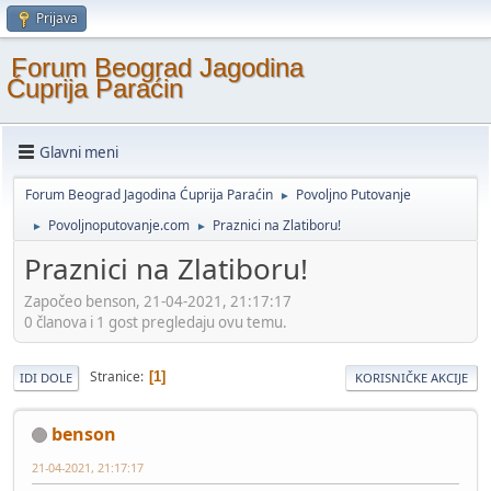
Prijava
Forum Beograd Jagodina
Ćuprija Paraćin
Glavni meni
Forum Beograd Jagodina Ćuprija Paraćin
Povoljno Putovanje
►
Povoljnoputovanje.com
Praznici na Zlatiboru!
►
►
Praznici na Zlatiboru!
Započeo benson, 21-04-2021, 21:17:17
0 članova i 1 gost pregledaju ovu temu.
Stranice
1
IDI DOLE
KORISNIČKE AKCIJE
benson
21-04-2021, 21:17:17