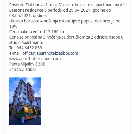
Posetite Zlatibor za 1. maj i Vaskrs i boravite u apartmanima All
Seasons residence u periodu od 29.04.2021. godine do
03.05.2021. godine.
Ukoliko boravite 4 noćenja ostvarujete popust na noćenje od
10%.
Cena paketa već od 17 160 rsd
Cena se odnosi na 3 noćenja sa doručkom za 2 odrasle osobe u
studio apartmanu.
Tel: 064 6452 863
e-mail:
office@aparthotelzlatibor.com
www.aparthotelzlatibor.com
Panta Mijailović 30B,
31315 Zlatibor