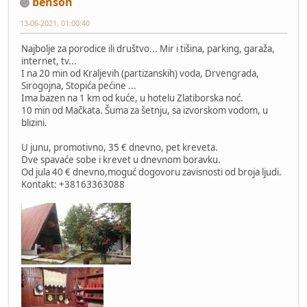
benson
13-06-2021, 01:00:40
Najbolje za porodice ili društvo... Mir i tišina, parking, garaža,
internet, tv...
I na 20 min od Kraljevih (partizanskih) voda, Drvengrada,
Sirogojna, Stopića pećine ...
Ima bazen na 1 km od kuće, u hotelu Zlatiborska noć.
10 min od Mačkata. Šuma za šetnju, sa izvorskom vodom, u
blizini.
U junu, promotivno, 35 € dnevno, pet kreveta.
Dve spavaće sobe i krevet u dnevnom boravku.
Od jula 40 € dnevno,moguć dogovoru zavisnosti od broja ljudi.
Kontakt: +38163363088