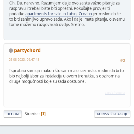
Oh, Da, naravno. Razumijem da je ovo zaista važno pitanje za
raspravu i trebali biste biti oprezni. Pokušajte provjeriti
podatke
apartments for sale in Labin, Croatia
jer mislim da će
to biti zanimljivo upravo sada. Ako i dalje imate pitanja, o svemu
tome možemo razgovarati ovdje. Sretno.
partychord
03-08-2023, 09:47:48
#2
Isprobao sam ga i nakon što sam malo razmislio, mislim da bi to
bio najbolji izbor za instalaciju u ovom trenutku, s obzirom na
druge mogućnosti koje su sada dostupne.
papa's freezeria
Stranice
1
IDI GORE
KORISNIČKE AKCIJE