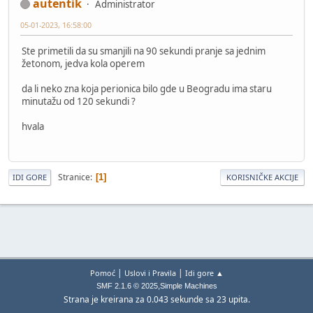
autentik
Administrator
05-01-2023, 16:58:00
Ste primetili da su smanjili na 90 sekundi pranje sa jednim
žetonom, jedva kola operem
da li neko zna koja perionica bilo gde u Beogradu ima staru
minutažu od 120 sekundi ?
hvala
Stranice
1
IDI GORE
KORISNIČKE AKCIJE
|
|
Pomoć
Uslovi i Pravila
Idi gore ▲
,
SMF 2.1.6 © 2025
Simple Machines
Strana je kreirana za 0.043 sekunde sa 23 upita.