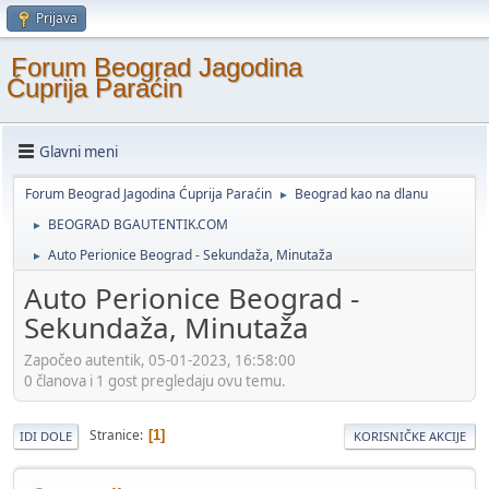
Prijava
Forum Beograd Jagodina
Ćuprija Paraćin
Glavni meni
Forum Beograd Jagodina Ćuprija Paraćin
Beograd kao na dlanu
►
BEOGRAD BGAUTENTIK.COM
►
Auto Perionice Beograd - Sekundaža, Minutaža
►
Auto Perionice Beograd -
Sekundaža, Minutaža
Započeo autentik, 05-01-2023, 16:58:00
0 članova i 1 gost pregledaju ovu temu.
Stranice
1
IDI DOLE
KORISNIČKE AKCIJE