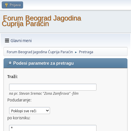
Prijava
Forum Beograd Jagodina
Ćuprija Paraćin
Glavni meni
Forum Beograd Jagodina Ćuprija Paraćin
Pretraga
►
Podesi parametre za pretragu
Traži:
na pr.
Stevan Sremac "Zona Zamfirova" -film
Podudaranje:
po korisniku: