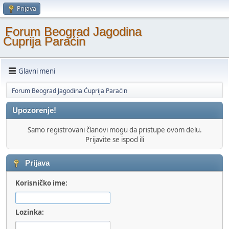
Prijava
Forum Beograd Jagodina
Ćuprija Paraćin
Glavni meni
Forum Beograd Jagodina Ćuprija Paraćin
Upozorenje!
Samo registrovani članovi mogu da pristupe ovom delu.
Prijavite se ispod ili
Prijava
Korisničko ime:
Lozinka: