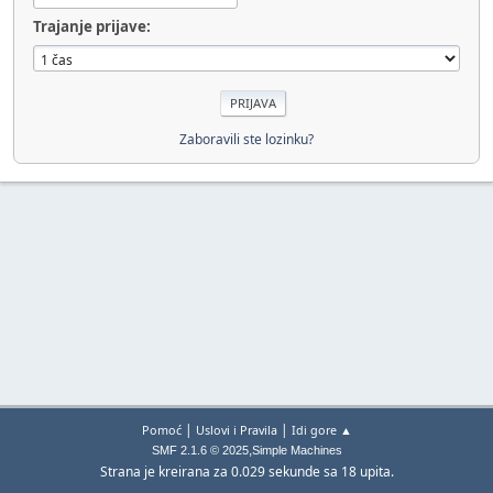
Trajanje prijave:
Zaboravili ste lozinku?
|
|
Pomoć
Uslovi i Pravila
Idi gore ▲
,
SMF 2.1.6 © 2025
Simple Machines
Strana je kreirana za 0.029 sekunde sa 18 upita.