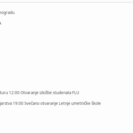
Beogradu
A
turu 12:00 Otvaranje izložbe studenata FLU
arstva 19:00 Svečano otvaranje Letnje umetničke škole