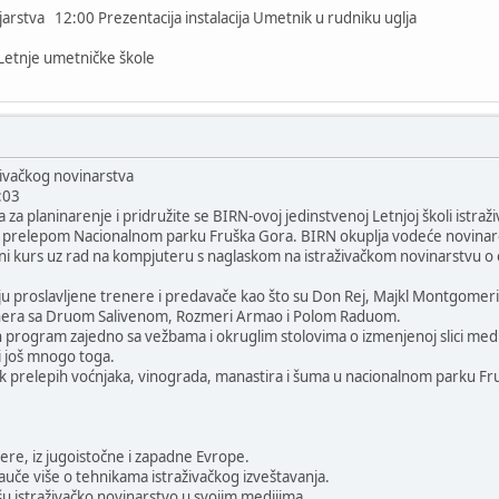
rstva 12:00 Prezentacija instalacija Umetnik u rudniku uglja
Letnje umetničke škole
živačkog novinarstva
:03
a za planinarenje i pridružite se BIRN-ovoj jedinstvenoj Letnjoj školi istra
u prelepom Nacionalnom parku Fruška Gora. BIRN okuplja vodeće novinare i 
avni kurs uz rad na kompjuteru s naglaskom na istraživačkom novinarstvu o
uju proslavljene trenere i predavače kao što su Don Rej, Majkl Montgomer
nera sa Druom Salivenom, Rozmeri Armao i Polom Raduom.
 program zajedno sa vežbama i okruglim stolovima o izmenjenoj slici medij
i još mnogo toga.
ak prelepih voćnjaka, vinograda, manastira i šuma u nacionalnom parku Fr
ijere, iz jugoistočne i zapadne Evrope.
nauče više o tehnikama istraživačkog izveštavanja.
išu istraživačko novinarstvo u svojim medijima.