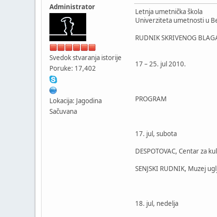
Administrator
Letnja umetnička škola
Univerziteta umetnosti u 
RUDNIK SKRIVENOG BLAG
Svedok stvaranja istorije
17 – 25. jul 2010.
Poruke: 17,402
PROGRAM
Lokacija: Jagodina
Sačuvana
17. jul, subota
DESPOTOVAC, Centar za kul
SENJSKI RUDNIK, Muzej uglj
18. jul, nedelja