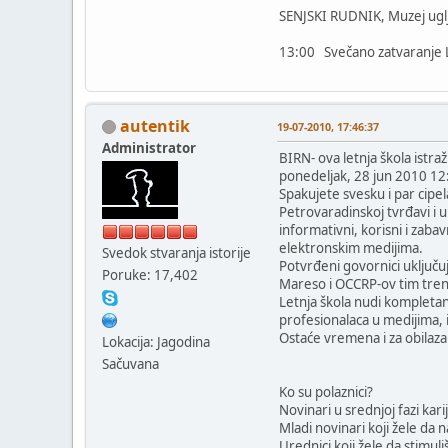
SENJSKI RUDNIK, Muzej uglja
13:00 Svečano zatvaranje 
autentik
19-07-2010, 17:46:37
Administrator
BIRN- ova letnja škola istra
ponedeljak, 28 jun 2010 12
Spakujete svesku i par cipel
Petrovaradinskoj tvrđavi i 
informativni, korisni i zab
elektronskim medijima.
Svedok stvaranja istorije
Potvrđeni govornici uključ
Poruke: 17,402
Mareso i OCCRP-ov tim tre
Letnja škola nudi kompletan
profesionalaca u medijima, 
Ostaće vremena i za obilaz
Lokacija: Jagodina
Sačuvana
Ko su polaznici?
Novinari u srednjoj fazi kar
Mladi novinari koji žele da 
Urednici koji žele da stimul