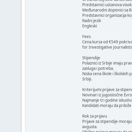
Predstavnici ustanova visok
Međunarodni dopisnici sa Ba
Predstavnici organizacija ko
Radni jezik
Engleski
Fees
Cena kursa od €549 pokriva 
for Investigative Journalists
Stipendije
Polaznici iz Srbije imaju pr
zasluga i potreba.
Niska cena škole i školskih
Srbiji.
Kriterijumi prijave za stipen
Novinari iz jugoistočne Evr
Najmanje tri godine iskustv
Kandidati moraju da prilož
Rok za prijavu
Prijave za stipendije moraju
avgusta.
Obične prijave moraju da se