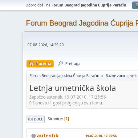
Dobro došli na
Forum Beograd Jagodina Ćuprija Paraćin
.
Forum Beograd Jagodina Ćuprija 
07-08-2026, 14:29:20
Početna
Pretraga
Forum Beograd Jagodina Ćuprija Paraćin
Razne zanimljive 
►
Letnja umetnička škola
Započeo autentik, 19-07-2010, 17:25:56
0 članova i 1 gost pregledaju ovu temu.
Stranice
1
IDI DOLE
autentik
19-07-2010, 17:25:56