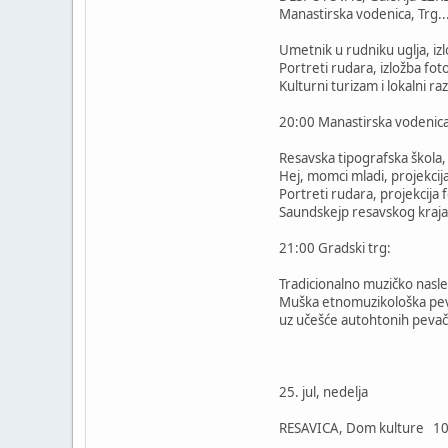
Manastirska vodenica, Trg..
Umetnik u rudniku uglja, izl
Portreti rudara, izložba fot
Kulturni turizam i lokalni r
20:00 Manastirska vodenica
Resavska tipografska škola,
Hej, momci mladi, projekci
Portreti rudara, projekcija 
Saundskejp resavskog kraja,
21:00 Gradski trg:
Tradicionalno muzičko nasl
Muška etnomuzikološka pe
uz učešće autohtonih pevača
25. jul, nedelja
RESAVICA, Dom kulture 10:0