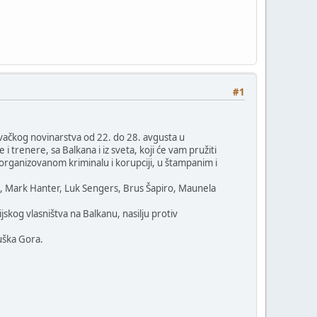
#1
živačkog novinarstva od 22. do 28. avgusta u
trenere, sa Balkana i iz sveta, koji će vam pružiti
 organizovanom kriminalu i korupciji, u štampanim i
i, Mark Hanter, Luk Sengers, Brus Šapiro, Maunela
skog vlasništva na Balkanu, nasilju protiv
uška Gora.