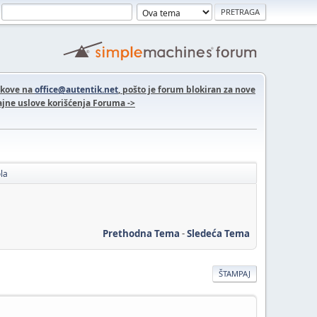
nkove na
office@autentik.net
, pošto je forum blokiran za nove
jne uslove korišćenja Foruma ->
la
Prethodna Tema
-
Sledeća Tema
ŠTAMPAJ