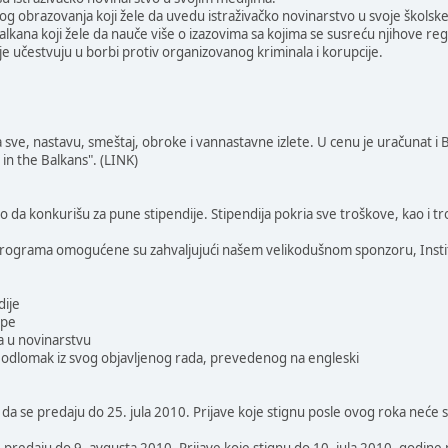
og obrazovanja koji žele da uvedu istraživačko novinarstvo u svoje škols
lkana koji žele da nauče više o izazovima sa kojima se susreću njihove re
je učestvuju u borbi protiv organizovanog kriminala i korupcije.
sve, nastavu, smeštaj, obroke i vannastavne izlete. U cenu je uračunat i
 in the Balkans". (LINK)
avo da konkurišu za pune stipendije. Stipendija pokria sve troškove, kao i
 programa omogućene su zahvaljujući našem velikodušnom sponzoru, Instit
dije
ope
a u novinarstvu
e odlomak iz svog objavljenog rada, prevedenog na engleski
 da se predaju do 25. jula 2010. Prijave koje stignu posle ovog roka neće se
 predaju do 9. avgusta 2010. Prijave koje stignu do 10. jula 2010. godine