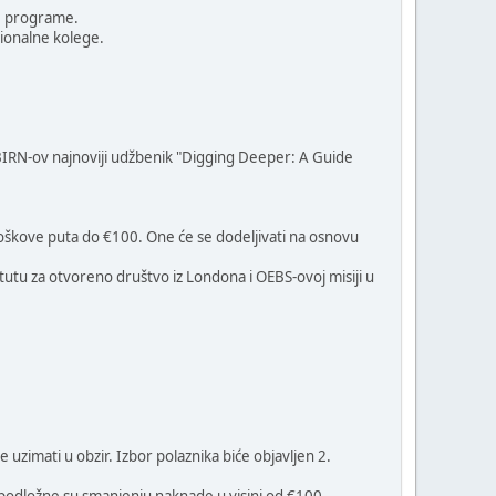
ke programe.
gionalne kolege.
 BIRN-ov najnoviji udžbenik "Digging Deeper: A Guide
 troškove puta do €100. One će se dodeljivati na osnovu
utu za otvoreno društvo iz Londona i OEBS-ovoj misiji u
 uzimati u obzir. Izbor polaznika biće objavljen 2.
 podložne su smanjenju naknade u visini od €100.