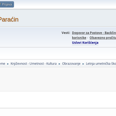
Prijava
Paraćin
Vesti:
Dogovor za Postove - Backli
korisnike
-
Obavezno pročita
Uslovi Korišćenja
teme
Književnost - Umetnost - Kultura
Obrazovanje
Letnja umetnička ško
►
►
►