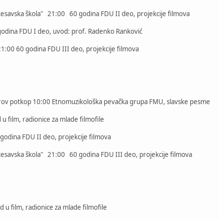
esavska škola" 21:00 60 godina FDU II deo, projekcije filmova
odina FDU I deo, uvod: prof. Radenko Ranković
:00 60 godina FDU III deo, projekcije filmova
ov potkop 10:00 Etnomuzikološka pevačka grupa FMU, slavske pesme
 film, radionice za mlade filmofile
dina FDU II deo, projekcije filmova
esavska škola" 21:00 60 godina FDU III deo, projekcije filmova
 film, radionice za mlade filmofile