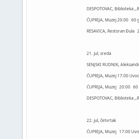
DESPOTOVAC, Biblioteka ,,R
ĆUPRIJA, Muzej 20:00 60 g
RESAVICA, Restoran Đula 21
21. jul, sreda
SENJSKI RUDNIK, Aleksandr
ĆUPRIJA, Muzej 17:00 Uvod u
ĆUPRIJA, Muzej 20:00 60 go
DESPOTOVAC, Biblioteka ,,R
22. jul, četvrtak
ĆUPRIJA, Muzej 17:00 Uvod u