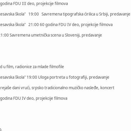
dina FDU III deo, projekcije filmova
esavska škola" 19:00 Savremena tipografska ćirilica u Srbiji, predavanje
esavska škola" 21:00 60 godina FDU IV deo, projekcije filmova
1:00 Savremena umetnička scena u Sloveniji, predavanje
 film, radionice za mlade filmofile
savska škola" 19:00 Uloga portreta u fotografiji, predavanje
jaše dani vrući, srpsko tradicionalno muzičko nasleđe, koncert
odina FDU IV deo, projekcije filmova
D,