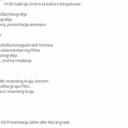
. 19:00 Galerija Centra za kulturu Despotovac:
ožba fotografija
ografija
azvoj, prezentacija seminara
:
 izložba kompjuterskih fontova
ja dokumentarnog filma
fotografija
 zvučna instalacija
eđe resavskog kraja, koncert
vačka grupa FMU,
 iz resavskog kraja
0 Prezentacija zidne slike Mural grada