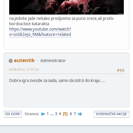
na jedvite jade nekako prodjosmo sa puno srece,ali protiv
bordoa bice katarakta
https://www.youtube.com/watch?
v=osS82eJo_9M&feature=related
autentik
Administrator
23-08-2012, 21:07:03
#99
Dobra igra zvezde za sada, samo da izdrzi do kraja.....
1
...
3
4
6
7
Stranice
5
IDI GORE
KORISNIČKE AKCIJE