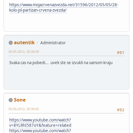
https://www.mojacrvenazvezda.net/31596/2012/05/05/28-
kolo-jsl-partizan-crvena-zvezda/
autentik
Administrator
05-05-2012, 20:34:59
#81
Svaka cas na pobedi... uvek ste se izvukli na samom kraju
Sone
05-05-2012, 20:39:45
#82
https://www.youtube.com/watch?
v=8YLRhI587oY&feature=related
https://www.youtube.com/watch?