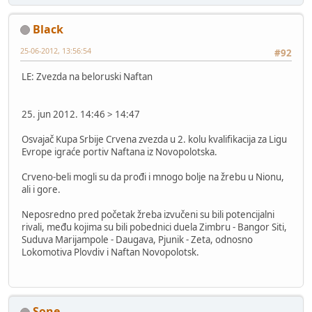
Black
25-06-2012, 13:56:54
#92
LE: Zvezda na beloruski Naftan
25. jun 2012. 14:46 > 14:47
Osvajač Kupa Srbije Crvena zvezda u 2. kolu kvalifikacija za Ligu
Evrope igraće portiv Naftana iz Novopolotska.
Crveno-beli mogli su da prođi i mnogo bolje na žrebu u Nionu,
ali i gore.
Neposredno pred početak žreba izvučeni su bili potencijalni
rivali, među kojima su bili pobednici duela Zimbru - Bangor Siti,
Suduva Marijampole - Daugava, Pjunik - Zeta, odnosno
Lokomotiva Plovdiv i Naftan Novopolotsk.
Sone