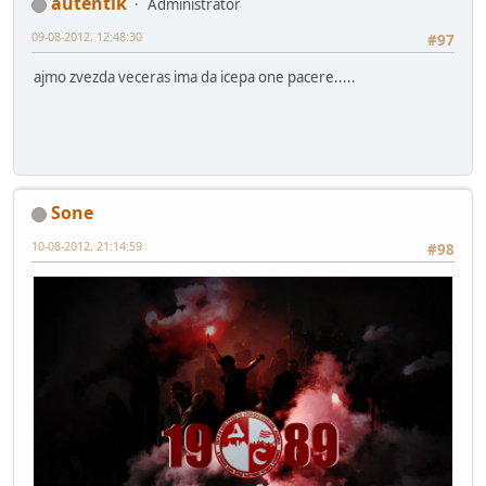
autentik
Administrator
09-08-2012, 12:48:30
#97
ajmo zvezda veceras ima da icepa one pacere.....
Sone
10-08-2012, 21:14:59
#98