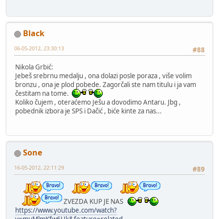
Black
06-05-2012, 23:30:13
#88
Nikola Grbić:
Jebeš srebrnu medalju , ona dolazi posle poraza , više volim
bronzu , ona je plod pobede. Zagorčali ste nam titulu i ja vam
čestitam na tome.
Koliko čujem , oteraćemo Ješu a dovodimo Antaru. Jbg ,
pobednik izbora je SPS i Dačić , biće kinte za nas...
Sone
16-05-2012, 22:11:29
#89
ZVEZDA KUP JE NAS
https://www.youtube.com/watch?