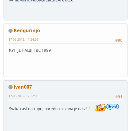
v=muMlmKfw6Uk&feature=related
Kengurinjo
17-05-2012, 11:24:56
#90
КУП ЈЕ НАШ!!! ДС 1989
ivan007
17-05-2012, 17:22:06
#91
Svaka cast na kupu, naredna sezona je nasa!!!