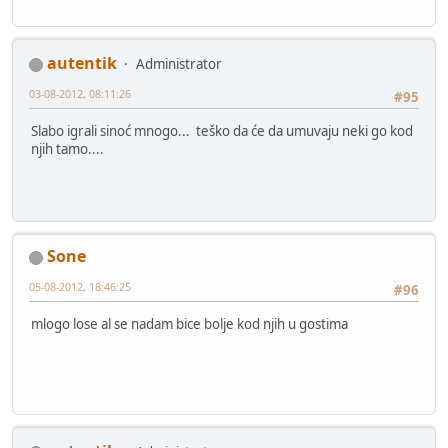
autentik
Administrator
03-08-2012, 08:11:26
#95
Slabo igrali sinoć mnogo... teško da će da umuvaju neki go kod
njih tamo....
Sone
05-08-2012, 18:46:25
#96
mlogo lose al se nadam bice bolje kod njih u gostima