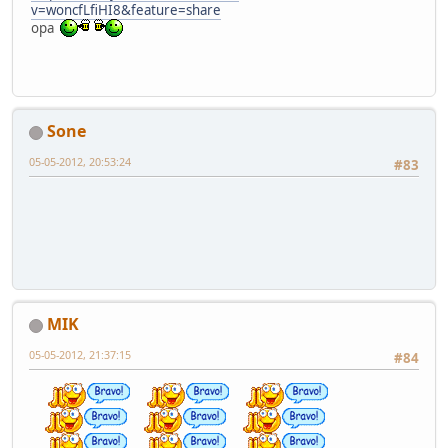
v=woncfLfiHI8&feature=share
opa
Sone
05-05-2012, 20:53:24
#83
MIK
05-05-2012, 21:37:15
#84