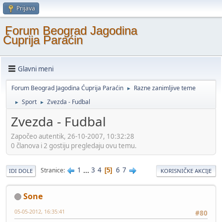
Prijava
Forum Beograd Jagodina
Ćuprija Paraćin
Glavni meni
Forum Beograd Jagodina Ćuprija Paraćin
Razne zanimljive teme
►
Sport
Zvezda - Fudbal
►
►
Zvezda - Fudbal
Započeo autentik, 26-10-2007, 10:32:28
0 članova i 2 gostiju pregledaju ovu temu.
1
...
3
4
6
7
Stranice
5
IDI DOLE
KORISNIČKE AKCIJE
Sone
05-05-2012, 16:35:41
#80