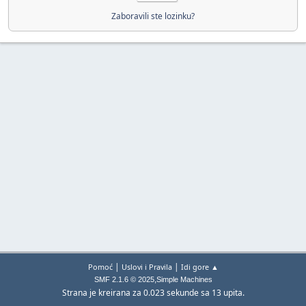
Zaboravili ste lozinku?
|
|
Pomoć
Uslovi i Pravila
Idi gore ▲
,
SMF 2.1.6 © 2025
Simple Machines
Strana je kreirana za 0.023 sekunde sa 13 upita.