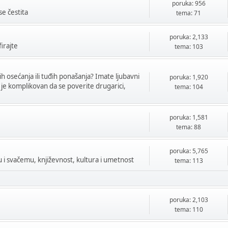
poruka: 956
se čestita
tema: 71
poruka: 2,133
firajte
tema: 103
h osećanja ili tuđih ponašanja? Imate ljubavni
poruka: 1,920
 je komplikovan da se poverite drugarici,
tema: 104
poruka: 1,581
tema: 88
poruka: 5,765
mu i svačemu, književnost, kultura i umetnost
tema: 113
poruka: 2,103
tema: 110