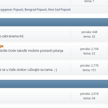
tema: 1
ragujevac Popusti
Beograd Popusti
Novi Sad Popusti
poruka: 648
o zabranama itd.
tema: 32
ije
poruka: 2,104
ošle.Ovde takođe možete postaviti pitanja
tema: 22
poruka: 2,776
e se u Vaše stolice i uživajte sa nama. ;-)
tema: 151
poruka: 2,018
tema: 54