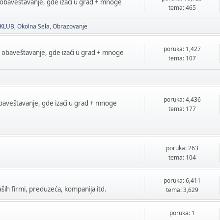
 obaveštavanje, gde izaći u grad + mnoge
tema: 465
 KLUB
Okolna Sela
Obrazovanje
poruka: 1,427
a obaveštavanje, gde izaći u grad + mnoge
tema: 107
poruka: 4,436
obaveštavanje, gde izaći u grad + mnoge
tema: 177
poruka: 263
tema: 104
poruka: 6,411
ih firmi, preduzeća, kompanija itd.
tema: 3,629
poruka: 1