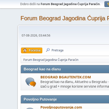
Dobro došli na
Forum Beograd Jagodina Ćuprija Paraćin
.
Forum Beograd Jagodina Ćuprija 
07-08-2026, 03:44:56
Početna
Pretraga
Forum Beograd Jagodina Ćuprija Paraćin
Beograd kao na dlanu
BEOGRAD BGAUTENTIK.COM
Beograd kao na dlanu, Aktuelno u Beogradu -
izaći u grad + mnoge korisne servisne informa
Povoljno Putovanje
Povoljnoputovanje.com