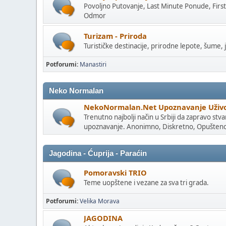
Povoljno Putovanje, Last Minute Ponude, Firs
Odmor
Turizam - Priroda
Turističke destinacije, prirodne lepote, šume, 
Potforumi
Manastiri
Neko Normalan
NekoNormalan.Net Upoznavanje Uživ
Trenutno najbolji način u Srbiji da zapravo stv
upoznavanje. Anonimno, Diskretno, Opušten
Jagodina - Ćuprija - Paraćin
Pomoravski TRIO
Teme uopštene i vezane za sva tri grada.
Potforumi
Velika Morava
JAGODINA