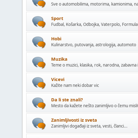
Sve o automobilima, motorima, kamionima, na
Sport
Fudbal, Košarka, Odbojka, Vaterpolo, Formula 1
Hobi
Kulinarstvo, putovanja, astrologija, automoto
Muzika
Teme o muzici, klasika, rok, narodna, zabavna i
Vicevi
Kažite nam neki dobar vic
Da li ste znali?
Mesto da kažete nešto zanimljivo o čemu mislite
Zanimljivosti iz sveta
Zanimljivi događaji iz sveta, vesti, članci...