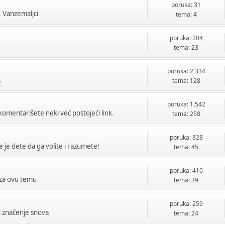
poruka: 31
, Vanzemaljci
tema: 4
poruka: 204
tema: 23
poruka: 2,334
.
tema: 128
poruka: 1,542
okomentarišete neki već postojeći link.
tema: 258
poruka: 828
e je dete da ga volite i razumete!
tema: 45
poruka: 410
o za ovu temu
tema: 39
poruka: 259
 i značenje snova
tema: 24