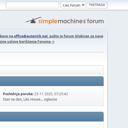
nkove na
office@autentik.net
, pošto je forum blokiran za nove
jne uslove korišćenja Foruma ->
Poslednja poruka:
23-11-2025, 07:25:42
Stan na dan, Lilis House...
oglasise