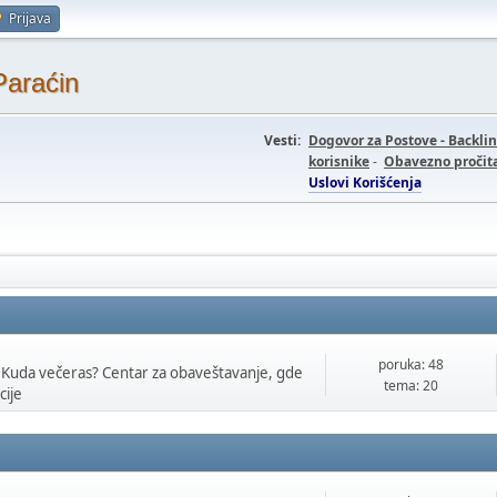
Prijava
Paraćin
Vesti:
Dogovor za Postove - Backli
korisnike
-
Obavezno pročita
Uslovi Korišćenja
poruka: 48
 Kuda večeras? Centar za obaveštavanje, gde
tema: 20
cije