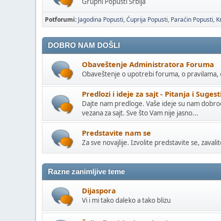
Grupni Popusti Srbija
Potforumi
Jagodina Popusti
Ćuprija Popusti
Paraćin Popusti
K
DOBRO NAM DOŠLI
Obaveštenje Administratora Foruma
Obaveštenje o upotrebi foruma, o pravilama, 
Predlozi i ideje za sajt - Pitanja i Sugest
Dajte nam predloge. Vaše ideje su nam dobrod
vezana za sajt. Sve što Vam nije jasno...
Predstavite nam se
Za sve novajlije. Izvolite predstavite se, zavalit
Razne zanimljive teme
Dijaspora
Vi i mi tako daleko a tako blizu