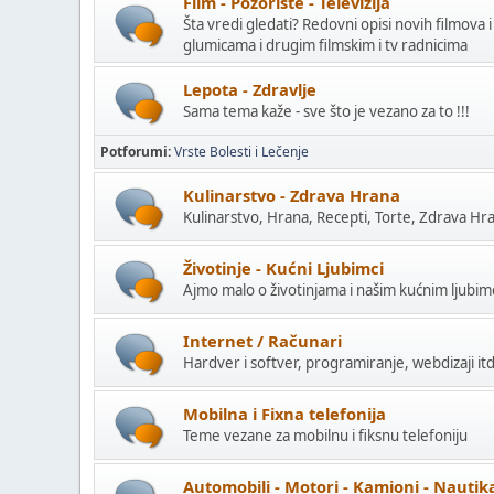
Film - Pozorište - Televizija
Šta vredi gledati? Redovni opisi novih filmova i
glumicama i drugim filmskim i tv radnicima
Lepota - Zdravlje
Sama tema kaže - sve što je vezano za to !!!
Potforumi
Vrste Bolesti i Lečenje
Kulinarstvo - Zdrava Hrana
Kulinarstvo, Hrana, Recepti, Torte, Zdrava Hra
Životinje - Kućni Ljubimci
Ajmo malo o životinjama i našim kućnim ljubi
Internet / Računari
Hardver i softver, programiranje, webdizaji itd
Mobilna i Fixna telefonija
Teme vezane za mobilnu i fiksnu telefoniju
Automobili - Motori - Kamioni - Nautik