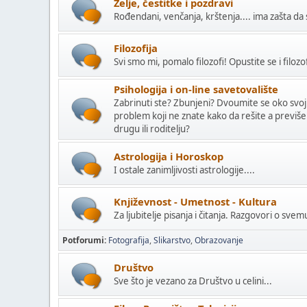
Želje, čestitke i pozdravi
Rođendani, venčanja, krštenja.... ima zašta da 
Filozofija
Svi smo mi, pomalo filozofi! Opustite se i filozo
Psihologija i on-line savetovalište
Zabrinuti ste? Zbunjeni? Dvoumite se oko svoji
problem koji ne znate kako da rešite a previše
drugu ili roditelju?
Astrologija i Horoskop
I ostale zanimljivosti astrologije....
Književnost - Umetnost - Kultura
Za ljubitelje pisanja i čitanja. Razgovori o sve
Potforumi
Fotografija
Slikarstvo
Obrazovanje
Društvo
Sve što je vezano za Društvo u celini...