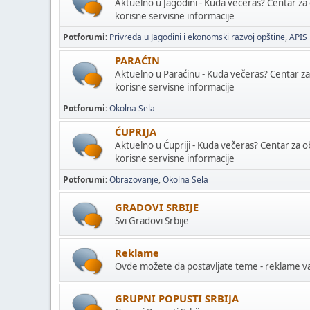
Aktuelno u Jagodini - Kuda večeras? Centar za
korisne servisne informacije
Potforumi
Privreda u Jagodini i ekonomski razvoj opštine
APIS
PARAĆIN
Aktuelno u Paraćinu - Kuda večeras? Centar z
korisne servisne informacije
Potforumi
Okolna Sela
ĆUPRIJA
Aktuelno u Ćupriji - Kuda večeras? Centar za 
korisne servisne informacije
Potforumi
Obrazovanje
Okolna Sela
GRADOVI SRBIJE
Svi Gradovi Srbije
Reklame
Ovde možete da postavljate teme - reklame vaš
GRUPNI POPUSTI SRBIJA