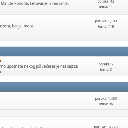
poruka: 42
t Minute Ponude, Letovanje, Zimovanje,
tema: 11
poruka: 1,103
jezera, banje, mora...
tema: 119
o
poruka: 9
arno upoznate nekog još večeras je naš sajt za
tema: 2
o.
poruka: 1,430
tema: 96
poruka: 16,729