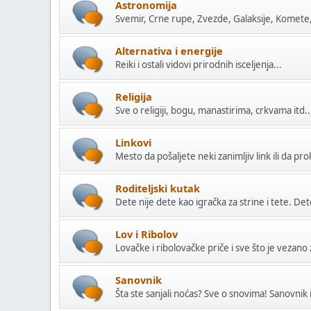
Astronomija
Svemir, Crne rupe, Zvezde, Galaksije, Komete
Alternativa i energije
Reiki i ostali vidovi prirodnih isceljenja...
Religija
Sve o religiji, bogu, manastirima, crkvama itd..
Linkovi
Mesto da pošaljete neki zanimljiv link ili da pr
Roditeljski kutak
Dete nije dete kao igračka za strine i tete. Det
Lov i Ribolov
Lovačke i ribolovačke priče i sve što je vezan
Sanovnik
Šta ste sanjali noćas? Sve o snovima! Sanovnik