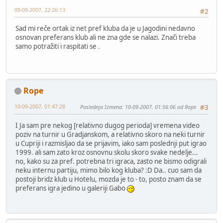
09-09-2007, 22:26:13
#2
Sad mi reče ortak iz net pref kluba da je u Jagodini nedavno
osnovan preferans klub ali ne zna gde se nalazi. Znači treba
samo potražiti i raspitati se .
Rope
10-09-2007, 01:47:28
Poslednja Izmena
: 10-09-2007, 01:56:06 od Rope
#3
I Ja sam pre nekog [relativno dugog perioda] vremena video
poziv na turnir u Gradjanskom, a relativno skoro na neki turnir
u Cupriji i razmisljao da se prijavim, iako sam poslednji put igrao
1999. ali sam zato kroz osnovnu skolu skoro svake nedelje...
no, kako su za pref. potrebna tri igraca, zasto ne bismo odigrali
neku internu partiju, mimo bilo kog kluba? :D Da.. cuo sam da
postoji bridz klub u Hotelu, mozda je to - to, posto znam da se
preferans igra jedino u galeriji Gabo