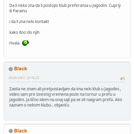
Da li neko zna da li postojio klub preferansa u Jagodini Cupriji
ili Parainu
i da li zna neki kontakt
kako doci do njih
Hvala
Black
09-09-2007, 22:16:23
#1
Zaista ne znam ali pretpostavljam da ima neki klub u Jagodini ,
video sam pre izvesnig vremena poziv na turnur u prefu u
Jagodini. Ja lično idem na onaj sajt pa se sit naigram prefa. Ako
saznam o nekom klubu , objaviću
Black