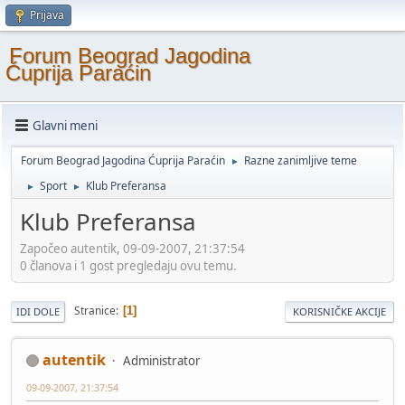
Prijava
Forum Beograd Jagodina
Ćuprija Paraćin
Glavni meni
Forum Beograd Jagodina Ćuprija Paraćin
Razne zanimljive teme
►
Sport
Klub Preferansa
►
►
Klub Preferansa
Započeo autentik, 09-09-2007, 21:37:54
0 članova i 1 gost pregledaju ovu temu.
Stranice
1
IDI DOLE
KORISNIČKE AKCIJE
autentik
Administrator
09-09-2007, 21:37:54