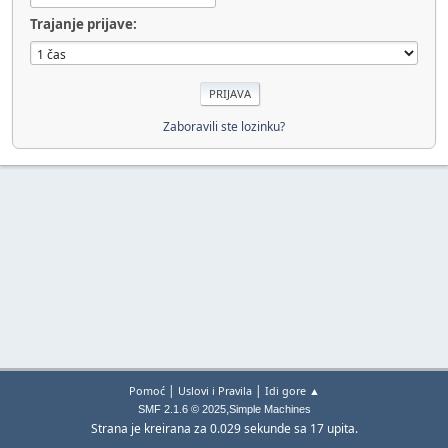
Trajanje prijave:
Zaboravili ste lozinku?
|
|
Pomoć
Uslovi i Pravila
Idi gore ▲
,
SMF 2.1.6 © 2025
Simple Machines
Strana je kreirana za 0.029 sekunde sa 17 upita.