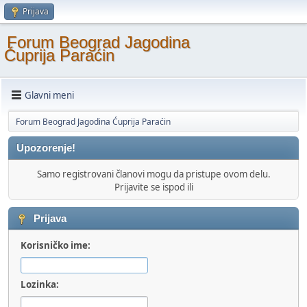
Prijava
Forum Beograd Jagodina
Ćuprija Paraćin
Glavni meni
Forum Beograd Jagodina Ćuprija Paraćin
Upozorenje!
Samo registrovani članovi mogu da pristupe ovom delu.
Prijavite se ispod ili
Prijava
Korisničko ime:
Lozinka: