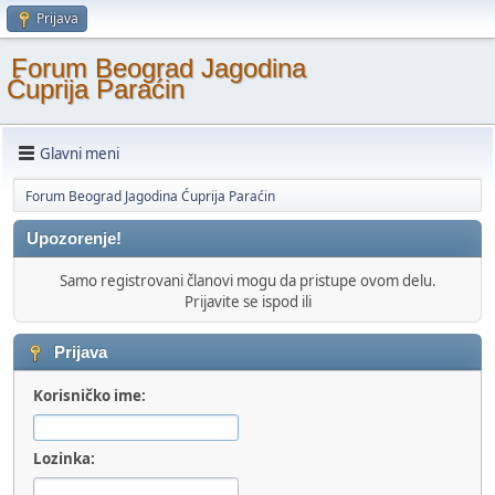
Prijava
Forum Beograd Jagodina
Ćuprija Paraćin
Glavni meni
Forum Beograd Jagodina Ćuprija Paraćin
Upozorenje!
Samo registrovani članovi mogu da pristupe ovom delu.
Prijavite se ispod ili
Prijava
Korisničko ime:
Lozinka: