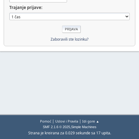
Trajanje prijave:
Zaboravili ste lozinku?
|
|
Pomoć
Uslovi i Pravila
Idi gore ▲
,
SMF 2.1.6 © 2025
Simple Machines
Strana je kreirana za 0.029 sekunde sa 17 upita.