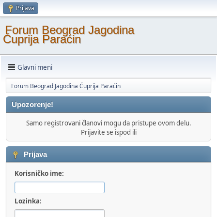
Prijava
Forum Beograd Jagodina
Ćuprija Paraćin
Glavni meni
Forum Beograd Jagodina Ćuprija Paraćin
Upozorenje!
Samo registrovani članovi mogu da pristupe ovom delu.
Prijavite se ispod ili
Prijava
Korisničko ime:
Lozinka: