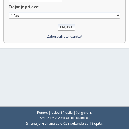
Trajanje prijave:
Zaboravili ste lozinku?
|
|
Pomoć
Uslovi i Pravila
Idi gore ▲
,
SMF 2.1.6 © 2025
Simple Machines
Strana je kreirana za 0.028 sekunde sa 18 upita.