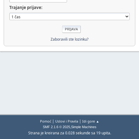
Trajanje prijave:
Zaboravili ste lozinku?
|
|
Pomoć
Uslovi i Pravila
Idi gore ▲
,
SMF 2.1.6 © 2025
Simple Machines
Strana je kreirana za 0.028 sekunde sa 19 upita.