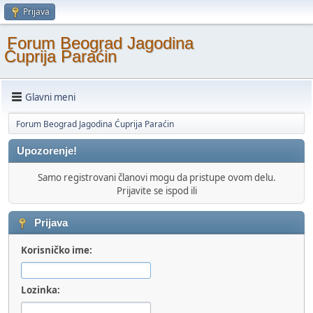
Prijava
Forum Beograd Jagodina
Ćuprija Paraćin
Glavni meni
Forum Beograd Jagodina Ćuprija Paraćin
Upozorenje!
Samo registrovani članovi mogu da pristupe ovom delu.
Prijavite se ispod ili
Prijava
Korisničko ime:
Lozinka: