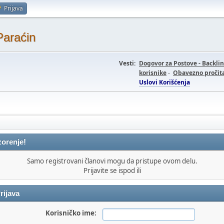
Prijava
Paraćin
Vesti:
Dogovor za Postove - Backli
korisnike
-
Obavezno pročita
Uslovi Korišćenja
orenje!
Samo registrovani članovi mogu da pristupe ovom delu.
Prijavite se ispod ili
rijava
Korisničko ime: