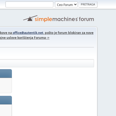
nkove na
office@autentik.net
, pošto je forum blokiran za nove
jne uslove korišćenja Foruma ->