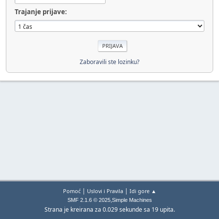
Trajanje prijave:
Zaboravili ste lozinku?
|
|
Pomoć
Uslovi i Pravila
Idi gore ▲
,
SMF 2.1.6 © 2025
Simple Machines
Strana je kreirana za 0.029 sekunde sa 19 upita.