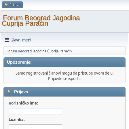
Prijava
Forum Beograd Jagodina
Ćuprija Paraćin
Glavni meni
Forum Beograd Jagodina Ćuprija Paraćin
Upozorenje!
Samo registrovani članovi mogu da pristupe ovom delu.
Prijavite se ispod ili
Prijava
Korisničko ime:
Lozinka: