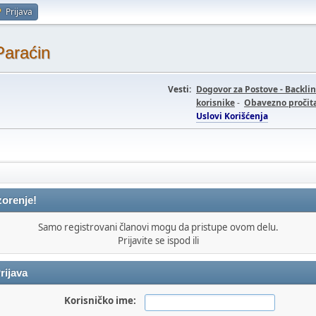
Prijava
Paraćin
Vesti:
Dogovor za Postove - Backli
korisnike
-
Obavezno pročita
Uslovi Korišćenja
orenje!
Samo registrovani članovi mogu da pristupe ovom delu.
Prijavite se ispod ili
rijava
Korisničko ime: