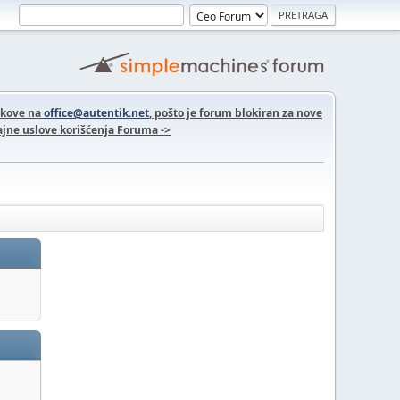
nkove na
office@autentik.net
, pošto je forum blokiran za nove
jne uslove korišćenja Foruma ->