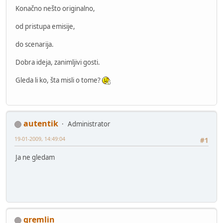
Konačno nešto originalno,
od pristupa emisije,
do scenarija.
Dobra ideja, zanimljivi gosti.
Gleda li ko, šta misli o tome?
autentik
Administrator
19-01-2009, 14:49:04
#1
Ja ne gledam
gremlin