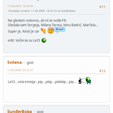
11-06-2009, 18:24:45
#11
Poslednja Izmena
: 11-06-2009, 18:25:33 od SunđerBoba
Ne gledam redovno, ali mi se sviđa FR.
Gledala sam Sergeja, Milana Tarota, Ninu Badrić, Marčela...
Super je, Kesić je car
edit: Večeras su Let3
Svilena
gost
11-06-2009, 20:22:57
#12
Let3...cela emisija : pip...piiip...piiiiiiiiip...pip...
SunđerBoba
gost