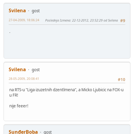
Svilena
gost
27-04-2009, 18:06:24
Poslednja Izmena
: 22-12-2012, 23:52:29 od Svilena
#9
.
Svilena
gost
28-05-2009, 20:08:41
#10
na RTS-u "Liga izuzetnih dzentlmena", a Micko Ljubicic na FOX-u
u FR!
nije feeer!
SunđerBoba
gost