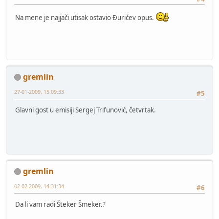
Na mene je najjači utisak ostavio Đurićev opus.
gremlin
27-01-2009, 15:09:33
#5
Glavni gost u emisiji Sergej Trifunović, četvrtak.
gremlin
02-02-2009, 14:31:34
#6
Da li vam radi Šteker Šmeker.?