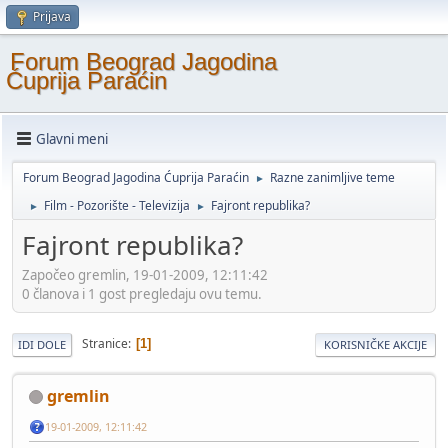
Prijava
Forum Beograd Jagodina
Ćuprija Paraćin
Glavni meni
Forum Beograd Jagodina Ćuprija Paraćin
Razne zanimljive teme
►
Film - Pozorište - Televizija
Fajront republika?
►
►
Fajront republika?
Započeo gremlin, 19-01-2009, 12:11:42
0 članova i 1 gost pregledaju ovu temu.
Stranice
1
IDI DOLE
KORISNIČKE AKCIJE
gremlin
19-01-2009, 12:11:42