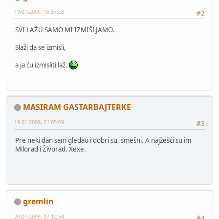
19-01-2009, 15:37:58
#2
SVI LAŽU SAMO MI IZMIŠLJAMO.
Slaži da se izmisli,
a ja ću izmisliti laž.
MASIRAM GASTARBAJTERKE
19-01-2009, 21:05:09
#3
Pre neki dan sam gledao i dobri su, smešni. A najžešći su im
Milorad i Živorad. Xexe.
gremlin
20-01-2009, 07:12:54
#4