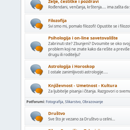
Želje, čestitke i pozdravi
Rođendani, venčanja, krštenja.... ima zašta da 
Filozofija
Svi smo mi, pomalo filozofi! Opustite se i filozo
Psihologija i on-line savetovalište
Zabrinuti ste? Zbunjeni? Dvoumite se oko svoji
problem koji ne znate kako da rešite a previše
drugu ili roditelju?
Astrologija i Horoskop
I ostale zanimljivosti astrologije....
Književnost - Umetnost - Kultura
Za ljubitelje pisanja i čitanja. Razgovori o sve
Potforumi
Fotografija
Slikarstvo
Obrazovanje
Društvo
Sve što je vezano za Društvo u celini...