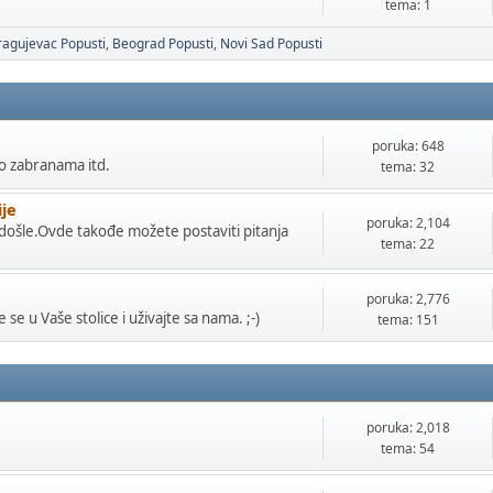
tema: 1
ragujevac Popusti
Beograd Popusti
Novi Sad Popusti
poruka: 648
o zabranama itd.
tema: 32
ije
poruka: 2,104
ošle.Ovde takođe možete postaviti pitanja
tema: 22
poruka: 2,776
e se u Vaše stolice i uživajte sa nama. ;-)
tema: 151
poruka: 2,018
tema: 54