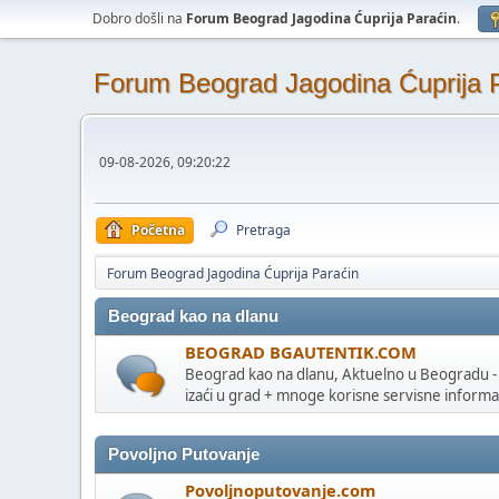
Dobro došli na
Forum Beograd Jagodina Ćuprija Paraćin
.
Forum Beograd Jagodina Ćuprija 
09-08-2026, 09:20:22
Početna
Pretraga
Forum Beograd Jagodina Ćuprija Paraćin
Beograd kao na dlanu
BEOGRAD BGAUTENTIK.COM
Beograd kao na dlanu, Aktuelno u Beogradu -
izaći u grad + mnoge korisne servisne informa
Povoljno Putovanje
Povoljnoputovanje.com