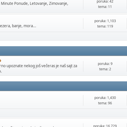
poruka: 42
t Minute Ponude, Letovanje, Zimovanje,
tema: 11
poruka: 1,103
jezera, banje, mora...
tema: 119
o
poruka: 9
arno upoznate nekog još večeras je naš sajt za
tema: 2
o.
poruka: 1,430
tema: 96
poruka: 16,729