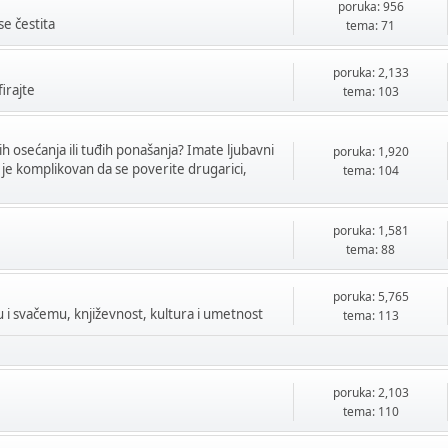
poruka: 956
se čestita
tema: 71
poruka: 2,133
firajte
tema: 103
h osećanja ili tuđih ponašanja? Imate ljubavni
poruka: 1,920
 je komplikovan da se poverite drugarici,
tema: 104
poruka: 1,581
tema: 88
poruka: 5,765
mu i svačemu, književnost, kultura i umetnost
tema: 113
poruka: 2,103
tema: 110