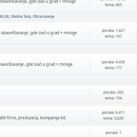
 obaveštavanje, gde izaći u grad + mnoge
tema: 465
 KLUB
Okolna Sela
Obrazovanje
poruka: 1,427
a obaveštavanje, gde izaći u grad + mnoge
tema: 107
poruka: 4,436
obaveštavanje, gde izaći u grad + mnoge
tema: 177
poruka: 263
tema: 104
poruka: 6,411
ih firmi, preduzeća, kompanija itd.
tema: 3,629
poruka: 1