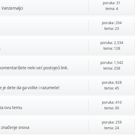
poruka: 31
, Vanzemaljci
tema: 4
poruka: 204
tema: 23
poruka: 2,334
.
tema: 128
poruka: 1,542
okomentarišete neki već postojeći link.
tema: 258
poruka: 828
e je dete da ga volite i razumete!
tema: 45
poruka: 410
o za ovu temu
tema: 39
poruka: 259
 i značenje snova
tema: 24