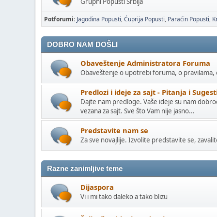
Grupni Popusti Srbija
Potforumi
Jagodina Popusti
Ćuprija Popusti
Paraćin Popusti
K
DOBRO NAM DOŠLI
Obaveštenje Administratora Foruma
Obaveštenje o upotrebi foruma, o pravilama, 
Predlozi i ideje za sajt - Pitanja i Sugest
Dajte nam predloge. Vaše ideje su nam dobrod
vezana za sajt. Sve što Vam nije jasno...
Predstavite nam se
Za sve novajlije. Izvolite predstavite se, zavalit
Razne zanimljive teme
Dijaspora
Vi i mi tako daleko a tako blizu