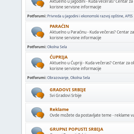
Aktuelno u Jagodini - Kuda večeras? Centar za
korisne servisne informacije
Potforumi
Privreda u Jagodini i ekonomski razvoj opštine
APIS
PARAĆIN
Aktuelno u Paraćinu - Kuda večeras? Centar z
korisne servisne informacije
Potforumi
Okolna Sela
ĆUPRIJA
Aktuelno u Ćupriji - Kuda večeras? Centar za 
korisne servisne informacije
Potforumi
Obrazovanje
Okolna Sela
GRADOVI SRBIJE
Svi Gradovi Srbije
Reklame
Ovde možete da postavljate teme - reklame vaš
GRUPNI POPUSTI SRBIJA