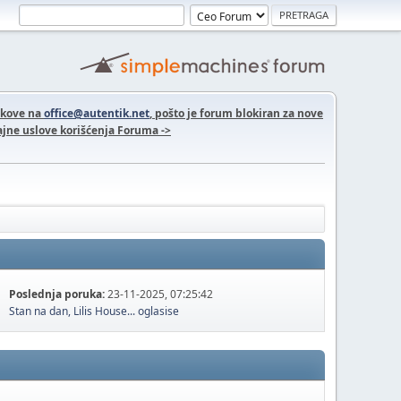
nkove na
office@autentik.net
, pošto je forum blokiran za nove
jne uslove korišćenja Foruma ->
Poslednja poruka:
23-11-2025, 07:25:42
Stan na dan, Lilis House...
oglasise