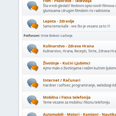
Film - Pozorište - Televizija
Šta vredi gledati? Redovni opisi novih filmova i
glumicama i drugim filmskim i tv radnicima
Lepota - Zdravlje
Sama tema kaže - sve što je vezano za to !!!
Potforumi
Vrste Bolesti i Lečenje
Kulinarstvo - Zdrava Hrana
Kulinarstvo, Hrana, Recepti, Torte, Zdrava Hra
Životinje - Kućni Ljubimci
Ajmo malo o životinjama i našim kućnim ljubi
Internet / Računari
Hardver i softver, programiranje, webdizaji itd
Mobilna i Fixna telefonija
Teme vezane za mobilnu i fiksnu telefoniju
Automobili - Motori - Kamioni - Nautik