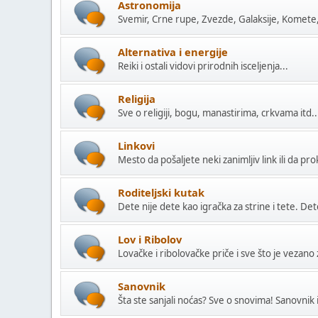
Astronomija
Svemir, Crne rupe, Zvezde, Galaksije, Komete
Alternativa i energije
Reiki i ostali vidovi prirodnih isceljenja...
Religija
Sve o religiji, bogu, manastirima, crkvama itd..
Linkovi
Mesto da pošaljete neki zanimljiv link ili da pr
Roditeljski kutak
Dete nije dete kao igračka za strine i tete. Det
Lov i Ribolov
Lovačke i ribolovačke priče i sve što je vezan
Sanovnik
Šta ste sanjali noćas? Sve o snovima! Sanovnik