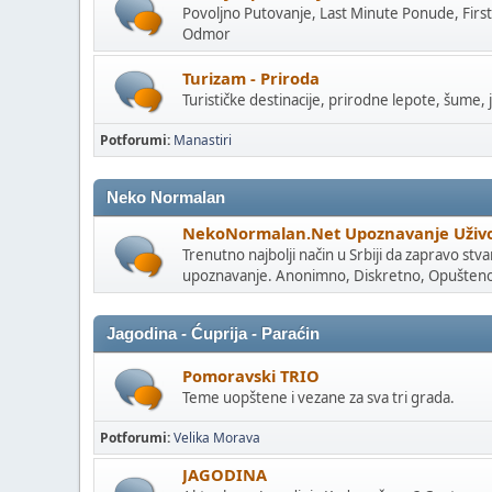
Povoljno Putovanje, Last Minute Ponude, Firs
Odmor
Turizam - Priroda
Turističke destinacije, prirodne lepote, šume, 
Potforumi
Manastiri
Neko Normalan
NekoNormalan.Net Upoznavanje Uživ
Trenutno najbolji način u Srbiji da zapravo stv
upoznavanje. Anonimno, Diskretno, Opušten
Jagodina - Ćuprija - Paraćin
Pomoravski TRIO
Teme uopštene i vezane za sva tri grada.
Potforumi
Velika Morava
JAGODINA