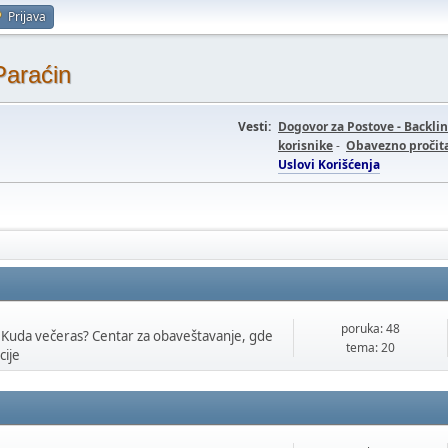
Prijava
Paraćin
Vesti:
Dogovor za Postove - Backli
korisnike
-
Obavezno pročita
Uslovi Korišćenja
poruka: 48
 Kuda večeras? Centar za obaveštavanje, gde
tema: 20
cije